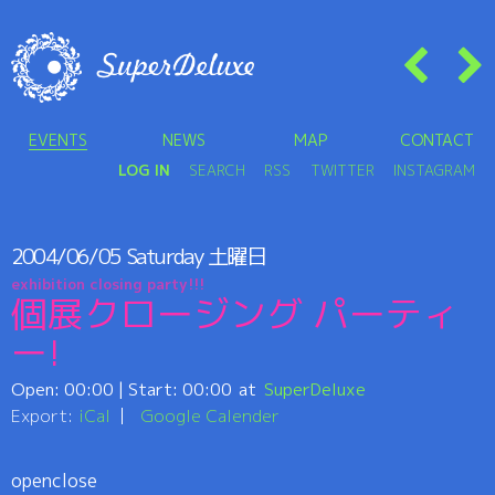
EVENTS
NEWS
MAP
CONTACT
LOG IN
SEARCH
RSS
TWITTER
INSTAGRAM
2004/06/05
Saturday
土曜日
exhibition closing party!!!
個展クロージング パーティ
ー!
Open:
00:00
| Start:
00:00
SuperDeluxe
Export:
iCal
Google Calender
openclose