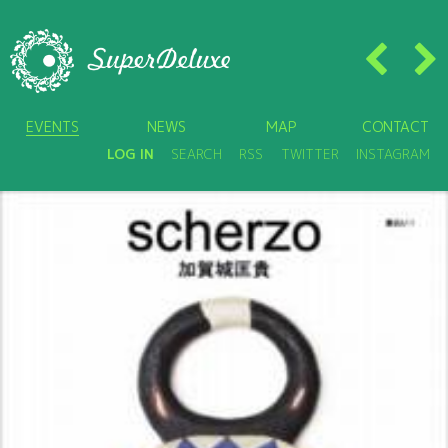
EVENTS
NEWS
MAP
CONTACT
LOG IN
SEARCH
RSS
TWITTER
INSTAGRAM