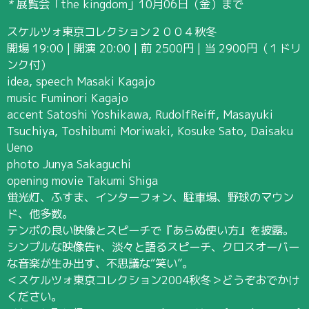
*
展覧会「the kingdom」10月06日（金）まで
スケルツォ東京コレクション２００４秋冬
開場 19:00 | 開演 20:00 | 前 2500円 | 当 2900円（１ドリ
ンク付）
idea, speech Masaki Kagajo
music Fuminori Kagajo
accent Satoshi Yoshikawa, RudolfReiff, Masayuki
Tsuchiya, Toshibumi Moriwaki, Kosuke Sato, Daisaku
Ueno
photo Junya Sakaguchi
opening movie Takumi Shiga
蛍光灯、ふすま、インターフォン、駐車場、野球のマウン
ド、他多数。
テンポの良い映像とスピーチで『あらぬ使い方』を披露。
シンプルな映像告ｬ、淡々と語るスピーチ、クロスオーバー
な音楽が生み出す、不思議な“笑い”。
＜スケルツォ東京コレクション2004秋冬＞どうぞおでかけ
ください。