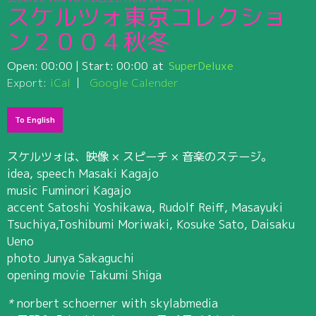
スケルツォ東京コレクショ
ン２００４秋冬
Open:
00:00
| Start:
00:00
SuperDeluxe
Export:
iCal
Google Calender
To English
スケルツォは、映像 × スピーチ × 音楽のステージ。
idea, speech Masaki Kagajo
music Fuminori Kagajo
accent Satoshi Yoshikawa, Rudolf Reiff, Masayuki
Tsuchiya,Toshibumi Moriwaki, Kosuke Sato, Daisaku
Ueno
photo Junya Sakaguchi
opening movie Takumi Shiga
*
norbert schoerner with skylabmedia