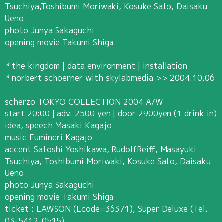
Tsuchiya,Toshibumi Moriwaki, Kosuke Sato, Daisaku
Ueno
photo Junya Sakaguchi
opening movie Takumi Shiga
*
the kingdom | data environment | installation
*
norbert schoerner with skylabmedia >> 2004.10.06
scherzo TOKYO COLLECTION 2004 A/W
start 20:00 | adv. 2500 yen | door 2900yen (1 drink in)
idea, speech Masaki Kagajo
music Fuminori Kagajo
accent Satoshi Yoshikawa, RudolfReiff, Masayuki
Tsuchiya, Toshibumi Moriwaki, Kosuke Sato, Daisaku
Ueno
photo Junya Sakaguchi
opening movie Takumi Shiga
ticket : LAWSON (Lcode=36371), Super Deluxe (Tel.
03-5412-0515)