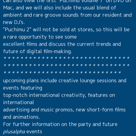
can also view the first "Puchimu Volume 1" on DVD on
Mac, and we will also include the usual blend of
ambient and rare groove sounds from our resident and
new DJ's.
"Puchimu 2" will not be sold at stores, so this will be
a rare opportunity to see some
excellent films and discuss the current trends and
future of digital film-making.
* * * * * * * * * * * * * * * * * * * * * * * * * * * * * *
* * * * * * * * * * * * * * * * * * * * * * * * * * * * * *
* * * * * * * * * * * * * * * * * * * * * * * * * * * *
upcoming plans include creative lounge sessions and
events featuring
top-notch international creativity, features on
international
advertising and music promos, new short-form films
and animations.
For further information on the party and future
plusalpha
events