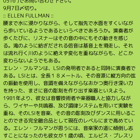
0516 )でお問い合わせ下さい。
9月7日〆切り。
:: ELLEN FULLMAN ::
腰まで水に浸かりながら、そして指先で水面をすくいなが
ら歩いているようであるというべきであろうか。演奏者が
歩くたびに、リスナーはその音の中にもその動きを感じ
る。滝のように紡ぎだされる倍音は基音上を滑走し、それ
は流れ行く川のように絶えず変化を重ねながらも、どこか
変わらないようでもある。
エレン・フルマンは、LSIの発明者であると同時に演奏者で
ある。LSIとは、全長１８メートル、その音源に縦方向の弦
の振動を使用し、音調を備えながらなおかつ奥行き深い力
を持った、まさに音の彫刻を作り出す楽器といえよう。
1981年より、彼女は音響技術者や楽器職人と協力しなが
ら、ワイヤーや共鳴器、及び調律システムを用いて実験を
重ね、そのLSIを音楽、その音の彫刻及びダンスに用いるこ
とのできる完全融合品として現在のレベルにまで高めてい
る。エレン・フルマンが思うには、音楽家の道に傾倒し志
すことになったのも彼女が１歳の頃、エルビス・プレスリ