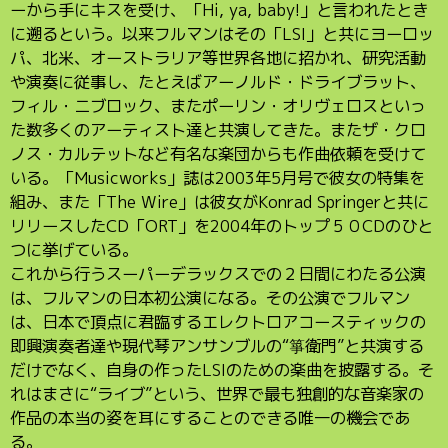
ーから手にキスを受け、「Hi, ya, baby!」と言われたとき
に遡るという。以来フルマンはその「LSI」と共にヨーロッ
パ、北米、オーストラリア等世界各地に招かれ、研究活動
や演奏に従事し、たとえばアーノルド・ドライブラット、
フィル・ニブロック、またポーリン・オリヴェロスといっ
た数多くのアーティスト達と共演してきた。またザ・クロ
ノス・カルテットなど有名な楽団からも作曲依頼を受けて
いる。「Musicworks」誌は2003年5月号で彼女の特集を
組み、また「The Wire」は彼女がKonrad Springerと共に
リリースしたCD「ORT」を2004年のトップ５０CDのひと
つに挙げている。
これから行うスーパーデラックスでの２日間にわたる公演
は、フルマンの日本初公演になる。その公演でフルマン
は、日本で頂点に君臨するエレクトロアコースティックの
即興演奏者達や現代琴アンサンブルの“箏衛門”と共演する
だけでなく、自身の作ったLSIのための楽曲を披露する。そ
れはまさに“ライブ”という、世界で最も独創的な音楽家の
作品の本当の姿を耳にすることのできる唯一の機会であ
る。