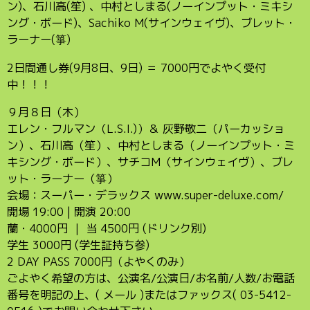
ン)、石川高(笙) 、中村としまる(ノーインプット・ミキシ
ング・ボード)、Sachiko M(サインウェイヴ)、ブレット・
ラーナー(箏)
2日間通し券(9月8日、9日) ＝ 7000円でよやく受付
中！！！
９月８日（木）
エレン・フルマン（L.S.I.)）＆ 灰野敬二（パーカッショ
ン）、石川高（笙）、中村としまる（ノーインプット・ミ
キシング・ボード）、サチコM（サインウェイヴ）、ブレ
ット・ラーナー（箏）
会場：スーパー・デラックス www.super-deluxe.com/
開場 19:00 | 開演 20:00
蘭・4000円 ｜ 当 4500円 (ドリンク別)
学生 3000円 (学生証持ち参)
2 DAY PASS 7000円（よやくのみ）
ごよやく希望の方は、公演名/公演日/お名前/人数/お電話
番号を明記の上、( メール )またはファックス( 03-5412-