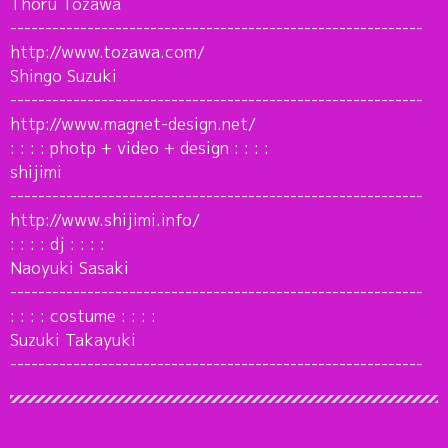
Thoru Tozawa
-----------------------------------------------------------
http://www.tozawa.com/
Shingo Suzuki
-----------------------------------------------------------
http://www.magnet-design.net/
: : : : photp + video + design : : : :
shijimi
-----------------------------------------------------------
http://www.shijimi.info/
: : : : dj : : : :
Naoyuki Sasaki
-----------------------------------------------------------
: : : : costume : : : :
Suzuki Takayuki
-----------------------------------------------------------