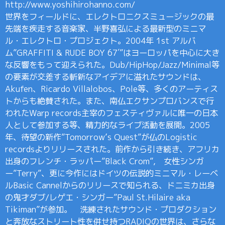
http://www.yoshihirohanno.com/
世界をフィールドに、エレクトロニクスミュージックの最
先端を疾走する音楽家、半野喜弘による最新型のミニマ
ル・エレクトロ・プロジェクト。2004年 1st アルバ
ム”GRAFFITI & RUDE BOY 67′”はヨーロッパを中心に大き
な反響をもって迎えられた。Dub/HipHop/Jazz/Minimal等
の要素が交差する斬新なアイデアに溢れたサウンドは、
Akufen、Ricardo Villalobos、Pole等、多くのアーティス
トからも絶賛された。また、南仏エクサンプロバンスで行
われたWarp records主宰のフェスティヴァルに唯一の日本
人として参加する等、精力的なライブ活動を展開。2005
年、待望の新作”Tomorrow’s Quest”が仏のLogistic
recordsよりリリースされた。前作から引き続き、アフリカ
出身のフレンチ・ラッパー”Black Crom”, 女性シンガ
ー”Terry”、更に今作にはドイツの伝説的ミニマル・レーベ
ルBasic Cannelからのリリースで知られる、ドニミカ出身
の鬼才ダブ/レゲエ・シンガー”Paul St.Hilaire aka
Tikiman”が参加。 洗練されたサウンド・プロダクション
と奔放なストリート性を併せ持つRADIQの世界は、さらな