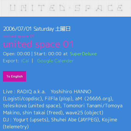
2006/07/01
Saturday
土曜日
united space 01
united space 01
Open:
00:00
| Start:
00:00
SuperDeluxe
Export:
iCal
Google Calender
To English
Live : RADIQ a.k.a. Yoshihiro HANNO
(Logisti/copdisc), FilFla (plop), aM（26666.org),
telesikova (united space), Tomonori Tanami/Tomoya
Makino, shin takai (freed), wave25 (object)
DJ : Yogurt (upsets), Shuhei Abe (JAYPEG), Kojime
(telemetry)