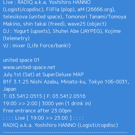
Live : RADIQ a.k.a. Yoshihiro HANNO
(Logisti/copdisc), FilFla (plop), aM (26666.org),
telesikova (united space), Tomonori Tanami/Tomoya
Makino, shin takai (freed), wave25 (object)
DJ : Yogurt (upsets), Shuhei Abe (JAYPEG), Kojime
(telemetry)
VJ : mixer (Life Force/bank!)
united space 01
www.united-space.net
July.1st (Sat) at SuperDeluxe MAP
B1F 3.1.25 Nishi Azabu, Minato-ku, Tokyo 106-0031,
Japan
T: 03.5412.0515 | F: 03.5412.0516
19:00 >> 2:00 | 3000 yen (1 drink in)
Free entrance after 23:00pm
: : : : Live [ 19:00 >> 23:00 ] : : : :
RADIQ a.k.a. Yoshihiro HANNO (Logisti/copdisc)
-----------------------------------------------------------