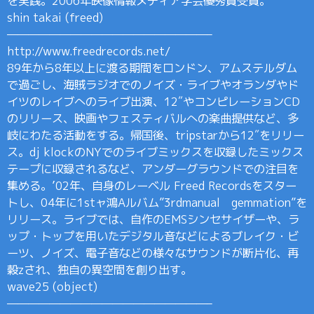
を実践。2006年映像情報メディア学会優秀賞受賞。
shin takai (freed)
———————————————————–
http://www.freedrecords.net/
89年から8年以上に渡る期間をロンドン、アムステルダム
で過ごし、海賊ラジオでのノイズ・ライブやオランダやド
イツのレイブへのライブ出演、12″やコンピレーションCD
のリリース、映画やフェスティバルへの楽曲提供など、多
岐にわたる活動をする。帰国後、tripstarから12″をリリー
ス。dj klockのNYでのライブミックスを収録したミックス
テープに収録されるなど、アンダーグラウンドでの注目を
集める。’02年、自身のレーベル Freed Recordsをスター
トし、04年に1stャ鴻Aルバム”3rdmanual gemmation”を
リリース。ライブでは、自作のEMSシンセサイザーや、ラ
ップ・トップを用いたデジタル音などによるブレイク・ビ
ーツ、ノイズ、電子音などの様々なサウンドが断片化、再
穀zされ、独自の異空間を創り出す。
wave25 (object)
———————————————————–