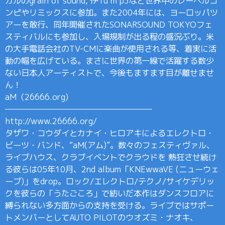
ガルのgrain of sound, 伊Tu m’p3など世界中のレーベルコ
ンピやリミックスに参加。また2004年には、ヨーロッパツ
アーを敢行、同年開催されたSONARSOUND TOKYOフェ
スティバルにも参加し、入場規制が出る程の盛況ぶり。米
の大手電話会社のTV-CMに楽曲が使用される等、着実に活
動の幅を広げている。まさに世界の第一線で活躍する数少
ない日本人アーティストで、今後もますます目が離せませ
ん！
aM（26666.org)
———————————————————–
http://www.26666.org/
タザワ・コウダイとカナイ・ヒロアキによるエレクトロ・
ビーツ・バンド、“aM(アム)”。数々のフェスティヴァル、
ライブハウス、クラブイベントでクラウドを 熱狂させ続け
る彼らは05年10月、2nd album「KNEwwaVE (ニューウェ
ーブ)」をdrop。ロック/エレクトロ/テクノ/サイケデリッ
クを彼らの「うたごころ」で紡いだ本作はダンスフロアに
縛られない多方面からの支持を受ける。ライブではサポー
トメンバーとしてAUTO PILOTのウオズミ・ナオキ、