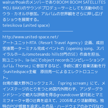
walrusやoakのメンバーでありBOOM BOOM SATELLITES
やDJ BAKUのサウンドプロデューサーとしても活動中のミ
ウラ・カオルが参加。アルバムの世界観をさらに押し広げ
るショウを展開する。
telesikova (united space)
———————————————————–
http://www.united-space.net/
アートユニットRTA（Resort Travel Agency）企画、成田
空港第一ターミナル完成イベントの（opening song、スパ
イラルホール/omotesando hills分門のSE）作曲を担当、
別ユニット、la-laにてobject recordsコンピレーションア
ルバム「horse」に参加するなど、多岐に渡り音楽活動を行
うunitedspace主催 原田亮一によるエレクトロユニッ
ト。
台湾の最大野外ロックフェス、「spring scream」にて、メ
インステージのとりをつとめ国内外問わず、アンダーグラ
ンドシーンで絶大な評価を得るgroundcover望月拓とマミ
ミフォークャ塔O辻真を迎えて、2006年より活動開始。独
特のPOP感覚を追求した作品・ハードウェアのみで行なわ