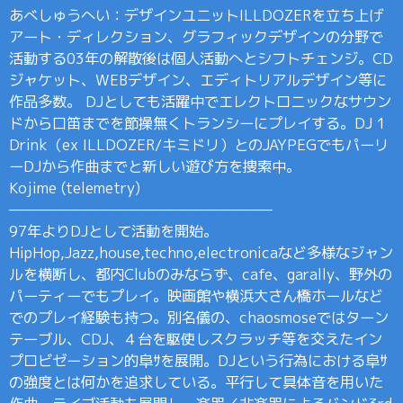
あべしゅうへい：デザインユニットILLDOZERを立ち上げ
アート・ディレクション、グラフィックデザインの分野で
活動する03年の解散後は個人活動へとシフトチェンジ。CD
ジャケット、WEBデザイン、エディトリアルデザイン等に
作品多数。 DJとしても活躍中でエレクトロニックなサウン
ドから口笛までを節操無くトランシーにプレイする。DJ 1
Drink（ex ILLDOZER/キミドリ）とのJAYPEGでもパーリ
ーDJから作曲までと新しい遊び方を捜索中。
Kojime (telemetry)
———————————————————–
97年よりDJとして活動を開始。
HipHop,Jazz,house,techno,electronicaなど多様なジャン
ルを横断し、都内Clubのみならず、cafe、garally、野外の
パーティーでもプレイ。映画館や横浜大さん橋ホールなど
でのプレイ経験も持つ。別名儀の、chaosmoseではターン
テーブル、CDJ、４台を駆使しスクラッチ等を交えたイン
プロビゼーション的阜ｻを展開。DJという行為における阜ｻ
の強度とは何かを追求している。平行して具体音を用いた