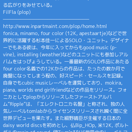
る広がりをみせている。
FilFla (plop)
———————————————————–
http://www.inpartmaint.com/plop/home.html
fonica, minamo, four color (12K, apestaartje)などで世
界的に活躍する杉本佳一によるSOLO・ユニット。デザイナ
ーでもある彼は、今年に入ってからもgood music (p-
vine), installing (weather)などのユニットにも参加しアル
バムをはっぴょうしている。一番最新のSOLO作品にあたる
four color名義での12Kからの作品は、たったの数か月で
廃盤になってしまう程の、好スピード・セールスを記録。
自身でもcubic musicレーベルを運営しており、mokira,
piana, worlds end girlfriendなどの作品をリリース。フォ
ニカとしてplopからリリースしたファーストアルバ
ム”Ripple”は、「エレクトロニカ名盤」と称され、独の人
気レーベルtomlabからライセンスリリースされ瞬く間に全
世界デビューを果たす。また細野晴臣が主催する日本の
daisy world discsを初めとし、仏Bip_HOp, 米12K, ポルト