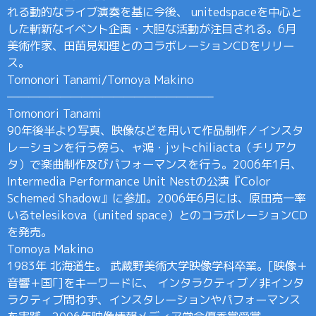
れる動的なライブ演奏を基に今後、 unitedspaceを中心と
した斬新なイベント企画・大胆な活動が注目される。6月
美術作家、田苗見知理とのコラボレーションCDをリリー
ス。
Tomonori Tanami/Tomoya Makino
———————————————————–
Tomonori Tanami
90年後半より写真、映像などを用いて作品制作／インスタ
レーションを行う傍ら、ャ鴻・jットchiliacta（チリアク
タ）で楽曲制作及びパフォーマンスを行う。2006年1月、
Intermedia Performance Unit Nestの公演『Color
Schemed Shadow』に参加。2006年6月には、原田亮一率
いるtelesikova（united space）とのコラボレーションCD
を発売。
Tomoya Makino
1983年 北海道生。 武蔵野美術大学映像学科卒業。[映像＋
音響＋国｢]をキーワードに、 インタラクティブ／非インタ
ラクティブ問わず、インスタレーションやパフォーマンス