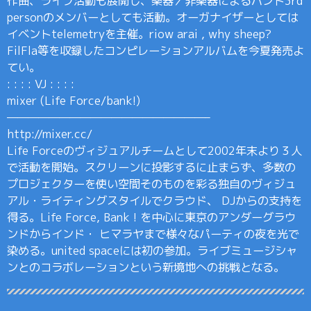
作曲、ライブ活動も展開し、楽器／非楽器によるバンド3rd
personのメンバーとしても活動。オーガナイザーとしては
イベントtelemetryを主催。riow arai , why sheep?
FilFla等を収録したコンピレーションアルバムを今夏発売よ
てい。
: : : : VJ : : : :
mixer (Life Force/bank!)
———————————————————–
http://mixer.cc/
Life Forceのヴィジュアルチームとして2002年末より３人
で活動を開始。スクリーンに投影するに止まらず、多数の
プロジェクターを使い空間そのものを彩る独自のヴィジュ
アル・ライティングスタイルでクラウド、 DJからの支持を
得る。Life Force, Bank ! を中心に東京のアンダーグラウ
ンドからインド・ ヒマラヤまで様々なパーティの夜を光で
染める。united spaceには初の参加。ライブミュージシャ
ンとのコラボレーションという新境地への挑戦となる。