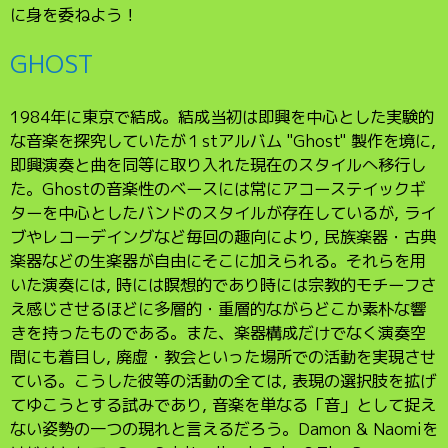
に身を委ねよう！
GHOST
1984年に東京で結成。結成当初は即興を中心とした実験的
な音楽を探究していたが１stアルバム "Ghost" 製作を境に,
即興演奏と曲を同等に取り入れた現在のスタイルへ移行し
た。Ghostの音楽性のベースには常にアコーステイックギ
ターを中心としたバンドのスタイルが存在しているが, ライ
ブやレコーデイングなど毎回の趣向により, 民族楽器・古典
楽器などの生楽器が自由にそこに加えられる。それらを用
いた演奏には, 時には瞑想的であり時には宗教的モチーフさ
え感じさせるほどに多層的・重層的ながらどこか素朴な響
きを持ったものである。また、楽器構成だけでなく演奏空
間にも着目し, 廃虚・教会といった場所での活動を実現させ
ている。こうした彼等の活動の全ては, 表現の選択肢を拡げ
てゆこうとする試みであり, 音楽を単なる「音」として捉え
ない姿勢の一つの現れと言えるだろう。Damon & Naomiを