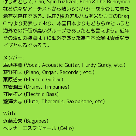
はじめとして, Can, Spiritualized, Echo＆The Bunnymen
など様々なアーチストから熱いシンパシーを享受してきた
希有な存在である。現在7枚のアルバムを米シカゴのDrag
Cityより発表しており、本国日本よりもどちらかというと
海外での評価が高いグループであったとも言えよう。近年
その活動の拠点は主に海外であった為国内公演は貴重なラ
イブとなるであろう。
メンバー:
馬頭將噐 (Vocal, Acoustic Guitar, Hurdy Gurdy, etc.)
荻野和夫 (Piano, Organ, Recorder, etc.)
栗原道夫 (Electric Guitar)
立岩潤三 (Drums, Timpanies)
守屋拓之 (Electric Bass)
瀧澤大志 (Flute, Theremin, Saxophone, etc)
With:
近藤治夫 (Bagpipes)
ヘレナ・エスプヴォール (Cello)