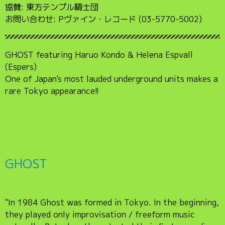
協賛: 東方テンプル騎士団
お問い合わせ: Pヴァイン・レコード (03-5770-5002)
GHOST featuring Haruo Kondo & Helena Espvall
(Espers)
One of Japan's most lauded underground units makes a
rare Tokyo appearance!!
GHOST
"In 1984 Ghost was formed in Tokyo. In the beginning,
they played only improvisation / freeform music