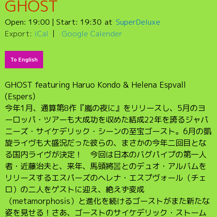
GHOST
Open:
19:00
| Start:
19:30
SuperDeluxe
Export:
iCal
Google Calender
To English
GHOST featuring Haruo Kondo & Helena Espvall
(Espers)
今年1月、通算第8作『嵐の夜に』をリリースし、5月のヨ
ーロッパ・ツアーも大成功を収めた結成22年を誇るジャパ
ニーズ・サイケデリック・シーンの至宝ゴースト。6月の凱
旋ライヴも大盛況だった彼らの、まさかの今年二回目とな
る国内ライヴが決定！ 今回は日本のバグパイプの第一人
者・近藤治夫と、来年、馬頭將噐とのデュオ・アルバムを
リリースするエスパーズのヘレナ・エスプヴォール（チェ
ロ）の二人をゲストに迎え、絶えず変成
（metamorphosis）と進化を続けるゴーストがまた新たな
姿を見せる！さあ、ゴーストのサイケデリック・ストーム