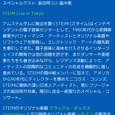
スペシャルゲスト: 坂田明 DJ: 畠中実
STEIM Live in Tokyo
アムステルダムに拠点を置くSTEIM (スタイム)はインデペ
ンデントの電子音楽センターとして、1960年代から即興演
奏家やパフォーマンス・アーティストとオリジナル楽器や
ソフトウェアを開発し、エレクトリック・アートの最先鋭
を牽引してきた。電子音楽に身体を介入させるインターフ
ェイスの開発では他の追随を許さず、またダンサーや美術
家たちをも巻き込みながら、レジデンス活動によって、ア
ーティストの国際的なコミュニティの形成を積極的に推し
進めている。STEIMの現中核メンバーに加えて、アメリカ
から90年代にディレクターを務めたニコラス・コリンズ、
STEIMに関係の深い日本人アーティスト、更にフリージャ
ズの坂田明が共演。閏日に送る一夜限りのスペシャル・コ
ンサート。
STEIMのオリジナル楽器
クラックル・ボックス
cracklebox
と足立智美オリジナル楽器
トモミン
の販売を