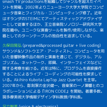
smash TV productionsを組織してジャンルを超えたイベ
ントを開催。2002年よりニューヨーク大学大学院でコンピ
ュータ音楽とフィジカル・コンピューティング修了。近年
はオランダのSTEIMにてアーティスティックアドヴァイザ
ーとして従事するほか、王立音楽院ソノロジー研究所大学
院在籍中。ユニークな演奏ツールを製作/使用しながら、楽
器としてのターンテーブルの独自性を追求している。
久保田晃弘
(prepared&processed guitar + live coding)
サウンド&ソフトウエア・アーティスト。コンピュータを用
いた音響映像作品の制作と演奏を通じて、デジタル、アル
ゴリズム、ネットワーク、即興、インターフェイスなどに
関する考察を続ける。近年は特に、プログラムを直接操作
することによるライブ・コーディングの可能性を探求して
いる。Akihiro Kubota LapTop Jazz Quartet を主宰。
2007年から、彫刻家の金沢健一、音楽家の一ノ瀬響とのコ
ラボレーションによる『IRON CODE』を開始。著書多数。
現多摩美術大学情報デザイン学科教授/学科長。
足立智美
(voice & electronics)