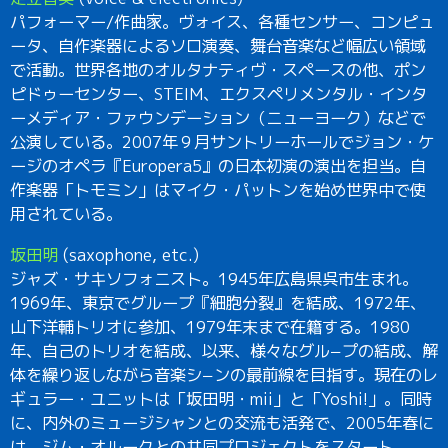
パフォーマー/作曲家。ヴォイス、各種センサー、コンピュ
ータ、自作楽器によるソロ演奏、舞台音楽など幅広い領域
で活動。世界各地のオルタナティヴ・スペースの他、ポン
ピドゥーセンター、STEIM、エクスペリメンタル・インタ
ーメディア・ファウンデーション（ニューヨーク）などで
公演している。2007年９月サントリーホールでジョン・ケ
ージのオペラ『Europera5』の日本初演の演出を担当。自
作楽器「トモミン」はマイク・パットンを始め世界中で使
用されている。
坂田明
(saxophone, etc.)
ジャズ・サキソフォニスト。1945年広島県呉市生まれ。
1969年、東京でグループ『細胞分裂』を結成、1972年、
山下洋輔トリオに参加、1979年末まで在籍する。1980
年、自己のトリオを結成、以来、様々なグル−プの結成、解
体を繰り返しながら音楽シ−ンの最前線を目指す。現在のレ
ギュラー・ユニットは「坂田明・mii」と「Yoshi!」。同時
に、内外のミュージシャンとの交流も活発で、2005年春に
は、ジム・オルークとの共同プロジェクトをスタート、