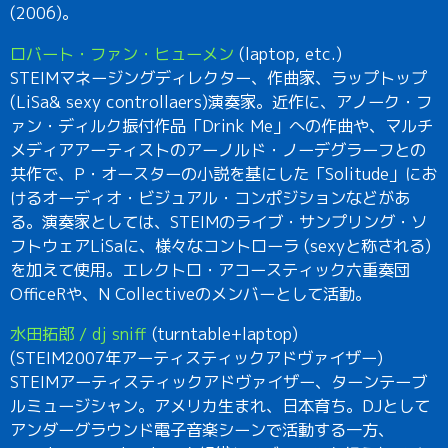
(2006)。
ロバート・ファン・ヒューメン
(laptop, etc.)
STEIMマネージングディレクター、作曲家、ラップトップ
(LiSa& sexy controllaers)演奏家。近作に、アノーク・フ
ァン・ディルク振付作品「Drink Me」への作曲や、マルチ
メディアアーティストのアーノルド・ノーデグラーフとの
共作で、P・オースターの小説を基にした「Solitude」にお
けるオーディオ・ビジュアル・コンポジションなどがあ
る。演奏家としては、STEIMのライブ・サンプリング・ソ
フトウェアLiSaに、様々なコントローラ (sexyと称される)
を加えて使用。エレクトロ・アコースティック六重奏団
OfficeRや、N Collectiveのメンバーとして活動。
水田拓郎 / dj sniff
(turntable+laptop)
(STEIM2007年アーティスティックアドヴァイザー)
STEIMアーティスティックアドヴァイザー、ターンテーブ
ルミュージシャン。アメリカ生まれ、日本育ち。DJとして
アンダーグラウンド電子音楽シーンで活動する一方、