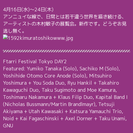
4月16日(水)〜24日(木)
アンニュイな線で、日常とは若干違う世界を描き続ける、
アーティストの木村敏子の展覧会。新作です。どうぞお見
逃し無く。
Ftarri Festival Tokyo DAY2
Featured: Yumiko Tanaka (Solo), Sachiko M (Solo),
Yoshihide Otomo Core Anode (Solo), Mitsuhiro
Yoshimura + You Soda Duo, Ryu Hankil + Takahiro
Kawaguchi Duo, Taku Sugimoto and Moe Kamura,
Toshimaru Nakamura + Klaus Filip Duo, Kapital Band I
(Nicholas Bussmann/Martin Brandlmayr), Tetsuji
Akiyama + Utah Kawasaki + Katsura Yamauchi Trio,
Noid + Kai Fagaschinski + Axel Dorner + Taku Unami,
GNU