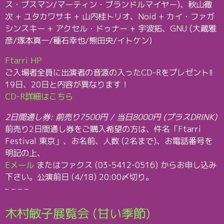
ス・ブスマン/マーティン・ブランドルマイヤー)、秋山徹
次 + ユタカワサキ + 山内桂トリオ、Noid + カイ・ファガ
シンスキー + アクセル・ドゥナー + 宇波拓、GNU (大蔵雅
彦/塚本真一/種石幸也/熊田央/イトケン)
Ftarri HP
ご入場者全員に出演者の音源の入ったCD-Rをプレゼント!!
19日、20日と内容が異なります！
CD-R詳細はこちら
2日間通し券: 前売り7500円 / 当日8000円 (プラスDRINK)
前売り2日間通し券をご購入希望の方は、件名「Ftarri
Festival 東京」、お名前、人数 (2名まで)、お電話番号を
明記の上、
Eメール
またはファクス (03-5412-0516) からお申し込み
下さい。公演前日 (4/18) 20:00〆切り。
– – – –
木村敏子展覧会 (甘い季節)