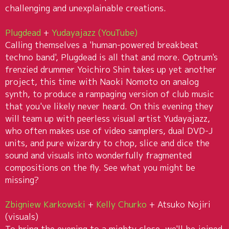
challenging and unexplainable creations.
Plugdead
+
Yudayajazz
(YouTube)
Calling themselves a 'human-powered breakbeat
techno band', Plugdead is all that and more. Optrum's
frenzied drummer Yoichiro Shin takes up yet another
project, this time with Naoki Nomoto on analog
synth, to produce a rampaging version of club music
that you've likely never heard. On this evening they
will team up with peerless visual artist Yudayajazz,
who often makes use of video samplers, dual DVD-J
units, and pure wizardry to chop, slice and dice the
sound and visuals into wonderfully fragmented
compositions on the fly. See what you might be
missing?
Zbigniew Karkowski
+
Kelly Churko
+ Atsuko Nojiri
(visuals)
To bring the evening to a mighty close, we'll be joined