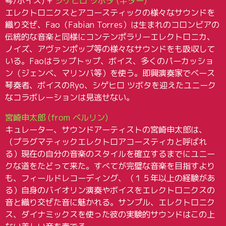
琴/ボイス) +
シゲヒロ ツボタ (ギター)
エレクトロニクスとアコースティックの様々なサウンドを
織り交ぜ、Fao（Fabian Torres）は生まれのコロンビアの
伝統的な音楽と同様にコンテンポラリーエレクトロニカ、
ノイズ、アヴァンポップ等の様々なサウンドをも吸収して
いる。Faoはラップトップ、ボイス、多くのパーカッショ
ン（ジェンベ、マリンバ等）を使う。即興演奏家でベース
琴奏者、ボイスのRyo、シゲヒロ ツボタを迎えたユニーク
なコラボレーションは見逃せない。
宮崎申太郎 (from ベルリン)
キュレーター、サウンドアーティストの宮崎申太郎は、
（プラグマティックエレクトロアコースティカと呼ばれ
る）現在の自分の音楽のスタイルを確立するまでにユニー
クな道をたどって来た。すべてが完璧な音楽を目指すより
も、フィールドレコーディング、（１５年以上の経験があ
る）自身のバイオリン演奏やボイスをエレクトロニクスの
音と織り交ぜた音に魅かれる。サンプル、エレクトロニク
ス、ダイナミックスを使った彼の実験的サウンドはこの上