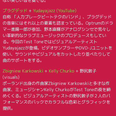
ない美しい音を奏でる。
プラグデッド
+
Yudayajazz
(YouTube)
自称 「人力ブレークビートテクのバンド」、プラグデッド
の音楽にはそれ以上の要素も詰まっている。Optrumのドラ
マー進揚一郎が参加、野本直輝がアナログシンセで荒々し
い革新的なクラブミュージックのプロデュースもしてい
る。今回のTest Toneではビジュアルアーティスト
Yudayajazzが登場。ビデオサンプラーやDVD-Jユニットを
使い、サウンドやビジュアルをカットしたり並べたりして
曲のサポートをする。
Zbigniew Karkowski
+
Kelly Churko
+ 野尻敦子
(visuals)
ポーランド出身の作曲家Zbigniew Karkowskiと多才な作
曲家、ミュージシャンKelly ChurkoがTest Toneの夜を締
めくくる。ビジュアルアーティストの野尻敦子が２人のパ
フォーマンスのバックでカラフルな色彩とグラフィックを
提供。