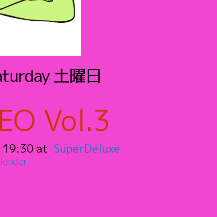
aturday
土曜日
O Vol.3
:
19:30
SuperDeluxe
lender