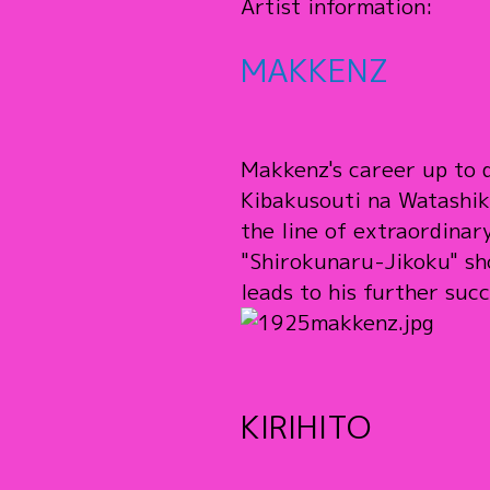
Artist information:
MAKKENZ
Makkenz's career up to 
Kibakusouti na Watashik
the line of extraordina
"Shirokunaru-Jikoku" sho
leads to his further suc
KIRIHITO