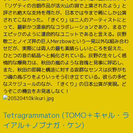
「リゲティの合唱作品が活火山の淵で上演されたよう」と
評され絶大な支持を得たが、日本では今まで稀にしか公演
されてこなかった。「きくり」は二人のアーティストにと
って、最新かつ源泉的なコラボレーションであり、まるで
エピックのように運命的なユニットであると言える。灰野
敬二とノイズ界の巨人Merzbowという一見以外な組み合わ
せだが、実際には両人の最も素晴らしいところを捉えた、
ひとつの音の結晶へと純化されている。灰野の生々しく感
情的な爆発力は、秋田の嵐のような音塊と見事に呼応し、
また、秋田の即興と構造に対する抜群なセンスは灰野がも
つ魂の高ぶりをよりいっそう引き立てている。彼らの多忙
なスケジュールのなか、「きくり」の日本公演が実現。ど
うぞこの機会をお見逃しなく！
Tetragrammaton (TOMO＋キャル・ラ
イアル＋ノブナガ・ケン)