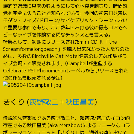
壊的で過激に息をのむようにして心へ突き刺さり、時間感
覚を完全に失うことで知られている。今回の初来日公演は
モダン・ノイズ/ドローン/サイケデリック・シーンにおい
て重要な事件であり、ここ数年における彼の最もコアでヘ
ビーなライブを体験する稀なチャンスとも言える。
特典として、初期にリリースされたmini CD-R 「the
Screamformelongbeach」を購入出来なかった人たちのた
めに、多数のBirchville Cat Motel名義のレアな作品がラ
イブ会場にて販売されます。(Campbellが主催する
Celebrate PSI Phenomenonレーベルからリリースされた
他の作品も販売される予定)
きくり (
灰野敬二
＋
秋田昌美
)
伝説的な音楽家である灰野敬二と、超音速/音圧のイコン的
存在である秋田昌美 (aka Merzbow)によるユニークなコラ
ボレーション・ユニット「きくり」は、海外公演において