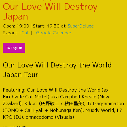
Our Love Will Destroy
Japan
Open:
19:00
| Start:
19:30
SuperDeluxe
Export:
iCal
Google Calender
To English
Our Love Will Destroy the World
Japan Tour
Featuring: Our Love Will Destroy the World (ex-
Birchville Cat Motel) aka Campbell Kneale (New
Zealand), Kikuri (灰野敬二 x 秋田昌美), Tetragrammaton
(TOMO + Cal Lyall + Nobunaga Ken), Muddy World, L?
K?O (DJ), onnacodomo (Visuals)