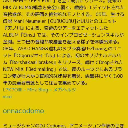
ANTHEM – ?ER'S EDIT」を立て続けにリリース。従来の
MIX ALBUMの概念を完全に覆す、緻密にエディットされた
音絵巻が、その評価を絶対的なモノとする。 05年、生ける
伝説 Mani Neumeier [GURUGURU]とULUとのユニット
『天ノ川』による、奇跡のツアーをエディットした
ALBUM『Eins』では、そのインプロビゼーションスキルが
全開。三つ巴の音隗が成層圏を超える様子を体験出来る。
08年、ASA-CHANG&巡礼のタブラ奏者U-Zhaanとのユニ
ット『Oigoru/オイゴル』による、初のオリジナルアルバ
ム『Borshakaal brakes』をリリース。続けてDropされた
NEW MIX「Bed making」では、彼のルーツでもあるブラ
コン愛が壮大かつ官能的な炸裂を魅せ、両盤共に早くも08
年の最重要音源として注目を集めている。
L?K?O!!!! – MHz Blog – メガヘルツ
mixi
onnacodomo
ミュージシャンのDJ Codomo、アニメーション作家のせき