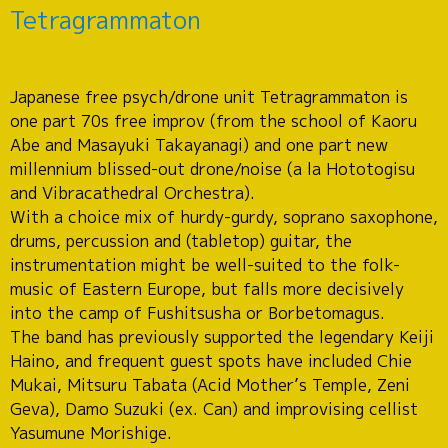
Tetragrammaton
Japanese free psych/drone unit Tetragrammaton is
one part 70s free improv (from the school of Kaoru
Abe and Masayuki Takayanagi) and one part new
millennium blissed-out drone/noise (a la Hototogisu
and Vibracathedral Orchestra).
With a choice mix of hurdy-gurdy, soprano saxophone,
drums, percussion and (tabletop) guitar, the
instrumentation might be well-suited to the folk-
music of Eastern Europe, but falls more decisively
into the camp of Fushitsusha or Borbetomagus.
The band has previously supported the legendary Keiji
Haino, and frequent guest spots have included Chie
Mukai, Mitsuru Tabata (Acid Mother’s Temple, Zeni
Geva), Damo Suzuki (ex. Can) and improvising cellist
Yasumune Morishige.