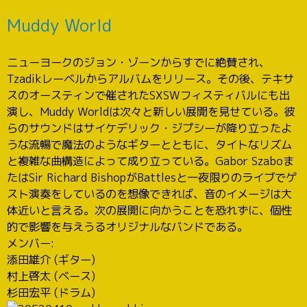
Muddy World
ニューヨークのジョン・ゾーンからすでに絶賛され、
Tzadikレーベルからアルバムをリリース。その後、テキサ
スのオースティンで催されたSXSWフィスティバルにも出
演し、Muddy Worldは次々と新しい展開を見せている。彼
らのサウンドはサイケデリック・ジプシーが降り立ったよ
うな流暢で魔法のようなギターとともに、タイトなリズム
と複雑な曲構造によって成り立っている。Gabor Szaboま
たはSir Richard BishopがBattlesと一夜限りのライブでゲ
スト演奏をしているのを想像できれば、音のイメージは大
体近いと言える。次の展開に向かうことを恐れずに、個性
的で影響を与えうるオリジナルなバンドである。
メンバー:
添田雄介 (ギター)
村上啓太 (ベース)
杉田宏平 (ドラム)