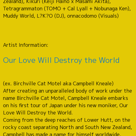
Zealand), Kikuri (Keiji Haino x Masami Akita),
Tetragrammaton (TOMO + Cal Lyall + Nobunaga Ken),
Muddy World, L?K?O (DJ), onnacodomo (Visuals)
Artist Information:
Our Love Will Destroy the World
(ex. Birchville Cat Motel aka Campbell Kneale)
After creating an unparalleled body of work under the
name Birchville Cat Motel, Campbell Kneale embarks
on his first tour of Japan under his new moniker, Our
Love Will Destroy the World.
Coming from the deep reaches of Lower Hutt, on the
rocky coast separating North and South New Zealand,
Campbell has made a name for himself worldwide,