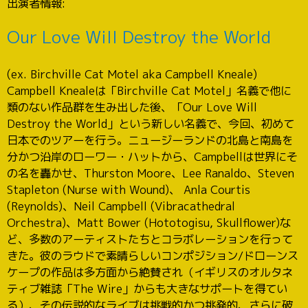
出演者情報:
Our Love Will Destroy the World
(ex. Birchville Cat Motel aka Campbell Kneale)
Campbell Knealeは「Birchville Cat Motel」名義で他に
類のない作品群を生み出した後、「Our Love Will
Destroy the World」という新しい名義で、今回、初めて
日本でのツアーを行う。ニュージーランドの北島と南島を
分かつ沿岸のローワー・ハットから、Campbellは世界にそ
の名を轟かせ、Thurston Moore、Lee Ranaldo、Steven
Stapleton (Nurse with Wound)、 Anla Courtis
(Reynolds)、Neil Campbell (Vibracathedral
Orchestra)、Matt Bower (Hototogisu, Skullflower)な
ど、多数のアーティストたちとコラボレーションを行って
きた。彼のラウドで素晴らしいコンポジション/ドローンス
ケープの作品は多方面から絶賛され（イギリスのオルタネ
ティブ雑誌「The Wire」からも大きなサポートを得てい
る）、その伝説的なライブは挑戦的かつ挑発的、さらに破