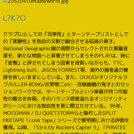
L?K?O
クラブDJとしての『司祭性』とターンテーブリストとして
の『実験性』を独自の文脈で融合させる孤高の異才。
National Geographic級の視野からセレクトされた異種音
源を、新たな物語へと昇華させてしまうそのPLAYは、時に
『変態』と評されてしまう因果を背負いながらも、TTC、
Lightning bolt、JASON FORREST等、海外の強者達の賛
辞を欲しいままにしている。また、OOIOO/オリジナルラ
ブ/KILLER-BONG/灰野敬二etc…百戦錬磨の鬼才とのセッ
ションワークでは、ターンテーブルという楽器が持つ可能
性の極北を体現。そのバランス感覚溢れるオリジナリティ
がシーンにおける独自性を更に際立たせている。 96年、
MOODMAN / DJ QUIETSTORMらと製作したSPLIT
MIXTAPE「cook tape」シリーズで黎明期における評価を
獲得。以降、「Strictly Rockers Capter 5」「PIRATES'