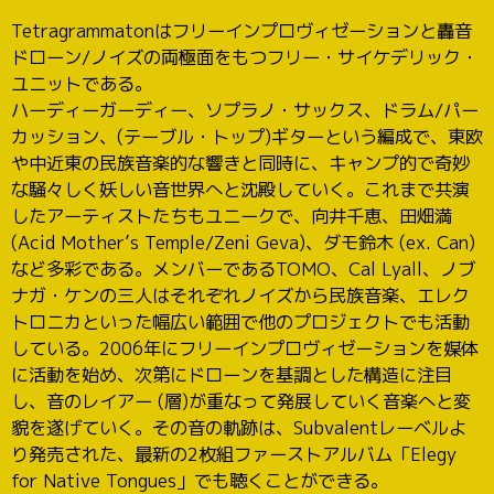
Tetragrammatonはフリーインプロヴィゼーションと轟音
ドローン/ノイズの両極面をもつフリー・サイケデリック・
ユニットである。
ハーディーガーディー、ソプラノ・サックス、ドラム/パー
カッション、(テーブル・トップ)ギターという編成で、東欧
や中近東の民族音楽的な響きと同時に、キャンプ的で奇妙
な騒々しく妖しい音世界へと沈殿していく。これまで共演
したアーティストたちもユニークで、向井千恵、田畑満
(Acid Mother’s Temple/Zeni Geva)、ダモ鈴木 (ex. Can)
など多彩である。メンバーであるTOMO、Cal Lyall、ノブ
ナガ・ケンの三人はそれぞれノイズから民族音楽、エレク
トロニカといった幅広い範囲で他のプロジェクトでも活動
している。2006年にフリーインプロヴィゼーションを媒体
に活動を始め、次第にドローンを基調とした構造に注目
し、音のレイアー (層)が重なって発展していく音楽へと変
貌を遂げていく。その音の軌跡は、Subvalentレーベルよ
り発売された、最新の2枚組ファーストアルバム「Elegy
for Native Tongues」でも聴くことができる。