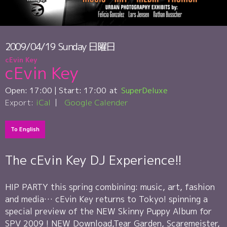
2009/04/19
Sunday
日曜日
cEvin Key
cEvin Key
Open:
17:00
| Start:
17:00
SuperDeluxe
Export:
iCal
Google Calender
To English
The cEvin Key DJ Experience!!
HIP PARTY this spring combining: music, art, fashion
and media… cEvin Key returns to Tokyo! spinning a
special preview of the NEW Skinny Puppy Album for
SPV 2009 ! NEW Download,Tear Garden, Scaremeister,