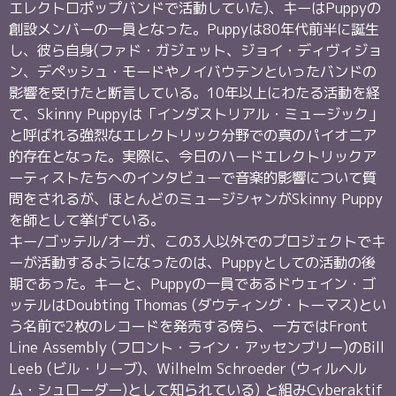
エレクトロポップバンドで活動していた)、キーはPuppyの
創設メンバーの一員となった。Puppyは80年代前半に誕生
し、彼ら自身(ファド・ガジェット、ジョイ・ディヴィジョ
ン、デペッシュ・モードやノイバウテンといったバンドの
影響を受けたと断言している。10年以上にわたる活動を経
て、Skinny Puppyは「インダストリアル・ミュージック」
と呼ばれる強烈なエレクトリック分野での真のパイオニア
的存在となった。実際に、今日のハードエレクトリックア
ーティストたちへのインタビューで音楽的影響について質
問をされるが、ほとんどのミュージシャンがSkinny Puppy
を師として挙げている。
キー/ゴッテル/オーガ、この3人以外でのプロジェクトでキ
ーが活動するようになったのは、Puppyとしての活動の後
期であった。キーと、Puppyの一員であるドウェイン・ゴ
ッテルはDoubting Thomas (ダウティング・トーマス)とい
う名前で2枚のレコードを発売する傍ら、一方ではFront
Line Assembly (フロント・ライン・アッセンブリー)のBill
Leeb (ビル・リーブ)、Wilhelm Schroeder (ウィルヘル
ム・シュローダー)として知られている) と組みCyberaktif