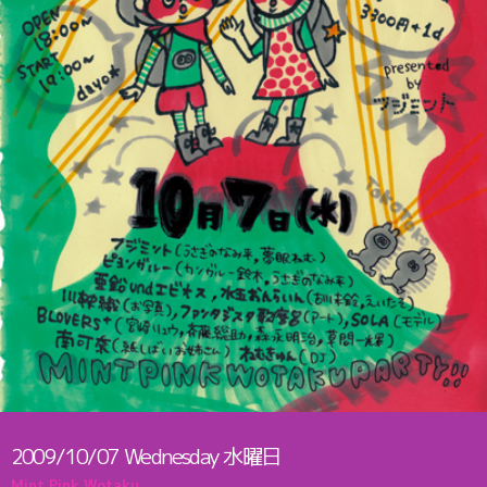
2009/10/07
Wednesday
水曜日
Mint Pink Wotaku