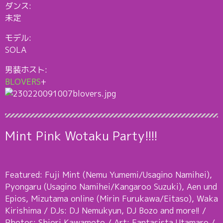
ダンス:
未定
モデル:
SOLA
男装ホスト:
BLOVERS
+
Mint Pink Wotaku Party!!!!
Featured: Fuji Mint (Nemu Yumemi/Usagino Namihei),
Pyongaru (Usagino Namihei/Kangaroo Suzuki), Aen und
Epios, Mizutama online (Mirin Furukawa/Eitaso), Waka
Kirishima / DJs: DJ Nemukyun, DJ Bozo and more!! /
Photos: Shiori Kawamoto / Art: Fantasista Utamaro /