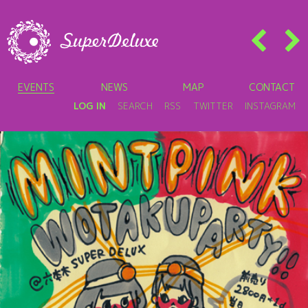
EVENTS
NEWS
MAP
CONTACT
LOG IN
SEARCH
RSS
TWITTER
INSTAGRAM