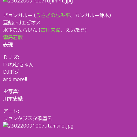
ピョンガルー (
うさぎのなみ平
、カンガルー鈴木)
亜鉛undエビオス
水玉おんらいん (
古川未鈴
、えいたそ)
霧島若歌
表現
ＤＪズ:
DJねむきゅん
DJボゾ
and more!!
お写真:
川本史織
アート:
ファンタジスタ歌麿呂