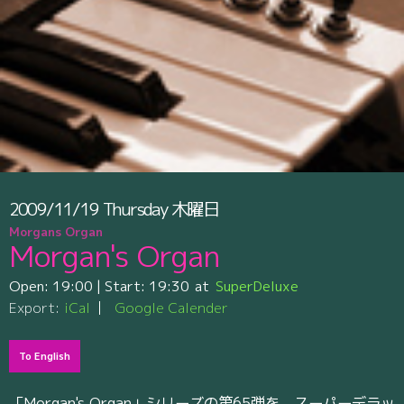
2009/11/19
Thursday
木曜日
Morgans Organ
Morgan's Organ
Open:
19:00
| Start:
19:30
SuperDeluxe
Export:
iCal
Google Calender
To English
「Morgan's Organ」シリーズの第65弾を、スーパーデラッ