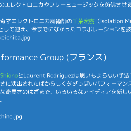
goのエレクトロニカやフリーミュージックを彷佛させ
奇才エレクトロニカ魔術師の
千葉宏樹
（Isolation 
シストとして迎え、今までになかったコラボレーションを
erformance Group (フランス)
Shiono
とLaurent Rodriguezは思いもよらな
さに演出されたばからしくダダっぽいパフォーマン
な奇異さのはざまで、いろいろなアイディアを新し
。