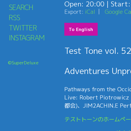
Open:
20:00
| Start
SEARCH
Export:
iCal
Google Ca
RSS
TWITTER
To English
INSTAGRAM
Test Tone vol. 5
©SuperDeluxe
Adventures Unpr
Pathways from the Occid
Live: Robert Piotro
都会)、JIM2ACHIN.E Perfor
テストトーンのホームペー