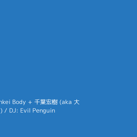
nkei Body + 千葉宏樹 (aka 大
/ DJ: Evil Penguin