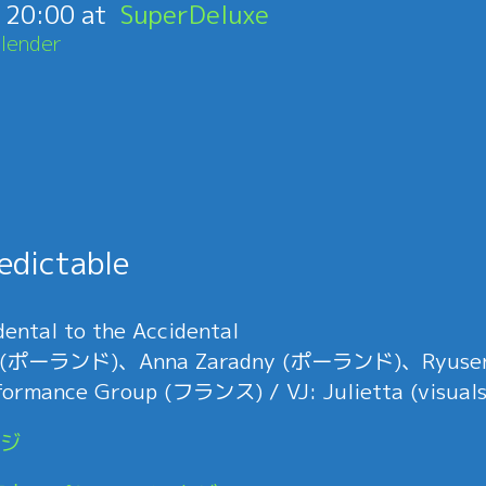
:
20:00
SuperDeluxe
lender
2
edictable
ental to the Accidental
wicz (ポーランド)、Anna Zaradny (ポーランド)、Ryuse
mance Group (フランス) / VJ: Julietta (visuals) 
ジ