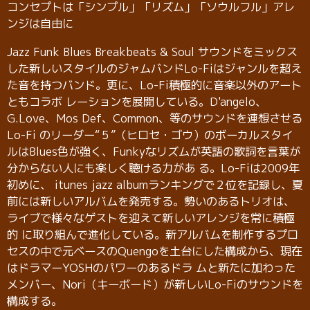
コンセプトは「シンプル」「リズム」「ソウルフル」アレ
ンジは自由に
Jazz Funk Blues Breakbeats & Soul サウンドをミックス
した新しいスタイルのジャムバンドLo-Fiはジャンルを超え
た音を持つバンド。更に、Lo-Fi積極的に音楽以外のアート
ともコラボ レーションを展開している。D'angelo、
G.Love、Mos Def、Common、等のサウンドを連想させる
Lo-Fi のリーダー“５”（ヒロセ・ゴウ）のボーカルスタイ
ルはBlues色が強く、Funkyなリズムが英語の歌詞を言葉が
分からない人にも楽しく聴ける力があ る。Lo-Fiは2009年
初めに、 itunes jazz albumランキングで２位を記録し、夏
前には新しいアルバムを発売する。勢いのあるトリオは、
ライブで様々なゲストを迎えて新しいアレンジを常に積極
的 に取り組んで進化している。新アルバムを制作するプロ
セスの中で元ベースのQuengoを土台にした構成から、現在
はドラマーYOSHのパワーのあるドラ ムと新たに加わった
メンバー、Nori（キーボード）が新しいLo-Fiのサウンドを
構成する。