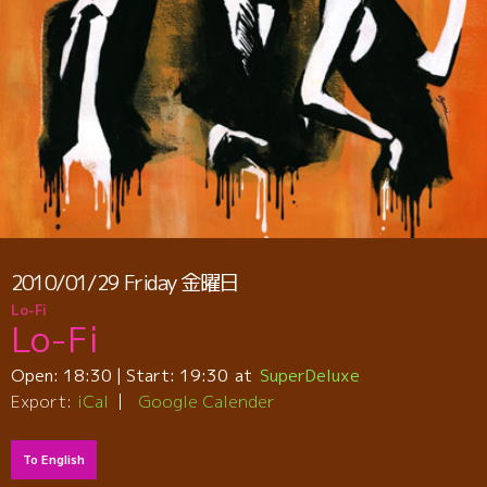
2010/01/29
Friday
金曜日
Lo-Fi
Lo-Fi
Open:
18:30
| Start:
19:30
SuperDeluxe
Export:
iCal
Google Calender
To English