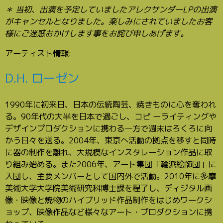
＊ 当初、出演を予定していましたアレクサンダーLPの出演
がキャンセルとなりました。楽しみにされていましたお客
様にご迷惑おかけします事をお詫び申しあげます。
アーティスト情報:
D.H. ローゼン
1990年に初来日、日本の伝統陶芸、焼きものに心を奪われ
る。90年代の大半を日本で過ごし、コピ ーライティングや
デザインプロダクションに携わる一方で週末はろくろに向
かう日々を送る。2004年、東京へ活動の拠点を移すと同時
に器の制作を離れ、大規模なインスタレーション作品に取
り組み始める。また2006年、アート集団「輪派絵師団」に
入団し、主要メンバーとして国内外で活動。2010年に多摩
美術大学大学院美術研究科博士課を程了し、ディジタル画
像・映像と焼物のハイブリッド作品制作をはじめワークシ
ョップ、映像作品など様々なアート・プロダクションに携