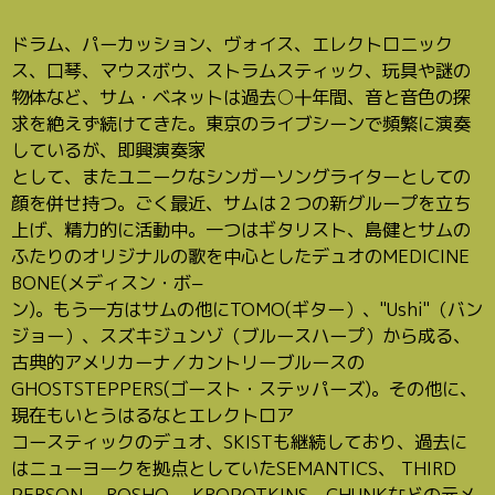
ドラム、パーカッション、ヴォイス、エレクトロニック
ス、口琴、マウスボウ、ストラムスティック、玩具や謎の
物体など、サム・ベネットは過去○十年間、音と音色の探
求を絶えず続けてきた。東京のライブシーンで頻繁に演奏
しているが、即興演奏家
として、またユニークなシンガーソングライターとしての
顔を併せ持つ。ごく最近、サムは２つの新グループを立ち
上げ、精力的に活動中。一つはギタリスト、島健とサムの
ふたりのオリジナルの歌を中心としたデュオのMEDICINE
BONE(メディスン・ボ−
ン)。もう一方はサムの他にTOMO(ギター）、"Ushi"（バン
ジョー）、スズキジュンゾ（ブルースハープ）から成る、
古典的アメリカーナ／カントリーブルースの
GHOSTSTEPPERS(ゴースト・ステッパーズ)。その他に、
現在もいとうはるなとエレクトロア
コースティックのデュオ、SKISTも継続しており、過去に
はニューヨークを拠点としていたSEMANTICS、 THIRD
PERSON、 BOSHO、 KROPOTKINS、CHUNKなどの元メ