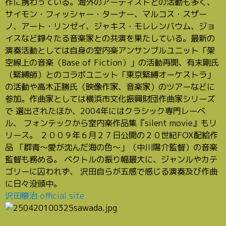
作に携わっている。海外のアーティストとの活動も多く、
サイモン・フィッシャー・ターナー、マルコス・スザー
ノ、アート・リンゼイ、ジャキス・モレレンバウム、ジョ
イスなど錚々たる音楽家との共演を果たしている。最新の
演奏活動としては自身の室内楽アンサンブルユニット「架
空線上の音楽（Base of Fiction）」の活動再開、有末剛氏
（緊縛師）とのコラボユニット「東京緊縛オーケストラ」
の活動や高木正勝氏（映像作家、音楽家）のツアーなどに
参加。作曲家としては横浜市文化振興財団作曲家シリーズ
で 選出されたほか、2004年にはクラシック専門レーベ
ル、 フォンテックから室内楽作品集『silent movie』もリ
リース。 ２００９年６月２７日公開の２０世紀FOX配給作
品 「群青〜愛が沈んだ海の色〜」（中川陽介監督）の音楽
監督も務める。 ベクトルの振り幅最大に、ジャンルやカテ
ゴリーに囚われず、 沢田自らが五感で感じる演奏及び作曲
に日々没頭中。
沢田穣治 official site