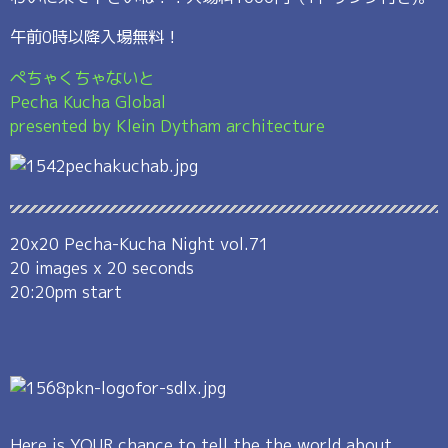
午前0時以降入場無料！
ぺちゃくちゃないと
Pecha Kucha Global
presented by Klein Dytham architecture
20x20 Pecha-Kucha Night vol.71
20 images x 20 seconds
20:20pm start
Here is YOUR chance to tell the the world about