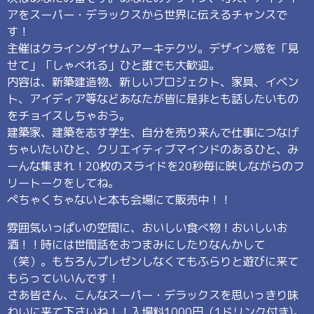
アをスーパー・デラックスから世界に伝えるチャンスで
す！
主催はクラインダイサムアーキテクツ。デザイン感を「見
せて」「しゃべれる」ひと誰でも大歓迎。
内容は、新築建造物、新しいプロジェクト、家具、イベン
ト、アイディア等などあなたが皆に是非とも話したいもの
をチョイスしちゃおう。
建築家、建築を志す学生、自分を売り来んで仕事につなげ
ちゃいたいひと、クリエイティブマインドのあるひと、み
ーんな集まれ！20枚のスライドを20秒毎に映しながらのフ
リートークをしてね。
ぺちゃくちゃないと本も会場にて販売中！！
雰囲気いっぱいの空間に、おいしい食べ物！おいしいお
酒！！時には世間話をおつまみにしたりなんかして
（笑）。もちろんプレゼンしなくてもふらりと遊びに来て
もらっていいんです！
さあ皆さん、こんなスーパー・デラックスを思いっきり味
わいに来て下さいね！！入場料1000円（1ドリンク付き)。