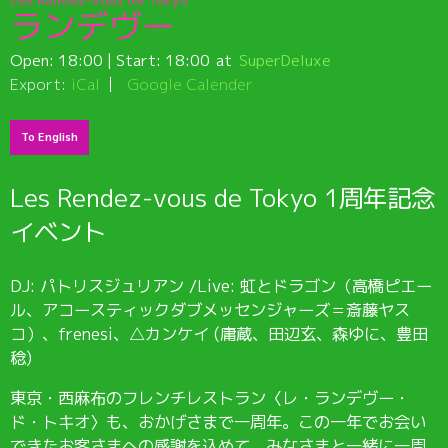
ランデヴー
Open:
18:00
| Start:
18:00
SuperDeluxe
Export:
iCal
Google Calender
To English
Les Rendez-vous de Tokyo 1周年記念
イベント
DJ: パトリスジュリアン /Live: 虹とドラゴン（高橋ピエー
ル、アコースティックダブメッセンジャーズ＝斎藤ヤス
コ）、frenesi、△カンケイ (庸蔵、田辺玄、森ゆに、豊田
稔)
東京・西麻布のフレンチレストラン〈レ・ランデヴー・
ド・トキオ〉も、おかげさまで一周年。この一年でお会い
できたお客さまへの感謝を込めて、みなさまと一緒に一周