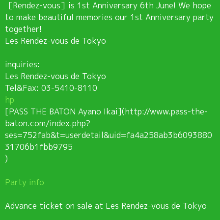
［Rendez-vous］is 1st Anniversary 6th June! We hope
to make beautiful memories our 1st Anniversary party
together!
Les Rendez-vous de Tokyo
inquiries:
Les Rendez-vous de Tokyo
Tel&Fax: 03-5410-8110
hp
[PASS THE BATON Ayano Ikai](http://www.pass-the-
baton.com/index.php?
ses=752fab&t=userdetail&uid=fa4a258ab3b6093880
31706b1fbb9795
)
Party info
Advance ticket on sale at Les Rendez-vous de Tokyo