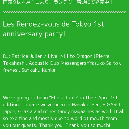
前売りは４月１日より、ランデヴー店頭にて発売中！
Les Rendez-vous de Tokyo 1st
anniversary party!
DJ: Patrice Julien / Live: Niji to Dragon (Pierre
Takahashi, Acoustic Dub Messengers=Yasuko Saito),
frenesi, Sankaku Kankei
We're going to be in "Elle a Table" in their April 1st
edition. To date we've been in Hanako, Pen, FIGARO
japon, Grazia and other fancy magazines as well. It all
so exciting and mostly due to word of mouth from
you our guests. Thank you! Thank you so much!