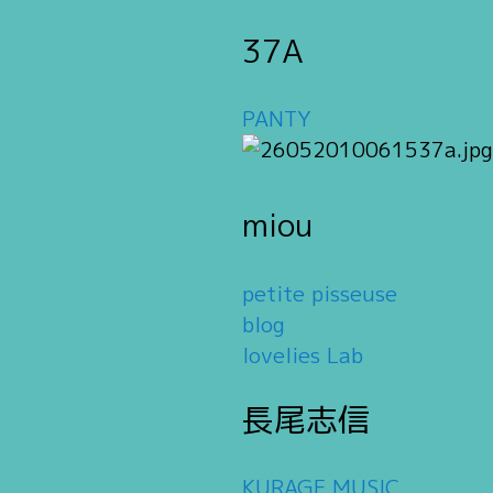
37A
PANTY
miou
petite pisseuse
blog
lovelies Lab
長尾志信
KURAGE MUSIC