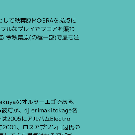
として秋葉原MOGRAを拠点に
ワフルなプレイでフロアを賑わ
 今秋葉原(の極一部)で最も注
したtakuyaのオルターエゴである。
だが、dj erimakitokage名
05にアルバムElectro
yaとして2001、ロスアプソン山辺氏の