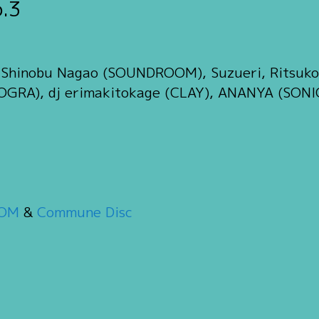
o.3
Shinobu Nagao (SOUNDROOM), Suzueri, Ritsuko 
GRA), dj erimakitokage (CLAY), ANANYA (SONI
OM
&
Commune Disc