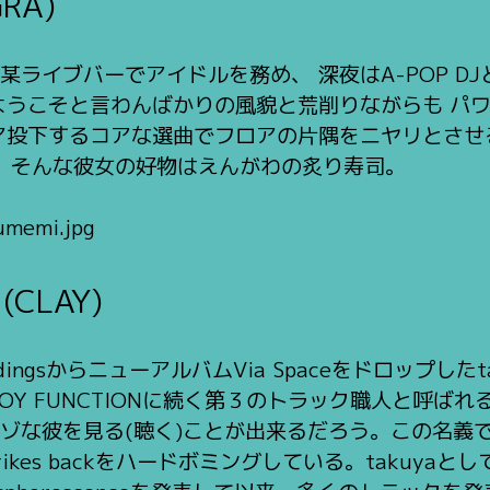
RA)
ライブバーでアイドルを務め、 深夜はA-POP DJ
ようこそと言わんばかりの風貌と荒削りながらも パ
ア投下するコアな選曲でフロアの片隅をニヤリとさせる
！ そんな彼女の好物はえんがわの炙り寿司。
 (CLAY)
cordingsからニューアルバムVia Spaceをドロップ
RRYBOY FUNCTIONに続く第３のトラック職人と呼ばれる彼
な彼を見る(聴く)ことが出来るだろう。この名義では20
NO strikes backをハードボミングしている。taku