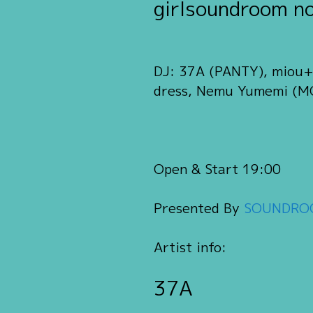
girlsoundroom n
DJ: 37A (PANTY), miou+
dress, Nemu Yumemi (MO
Open & Start 19:00
Presented By
SOUNDRO
Artist info:
37A