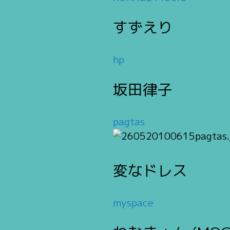
すずえり
hp
坂田律子
pagtas
変なドレス
myspace