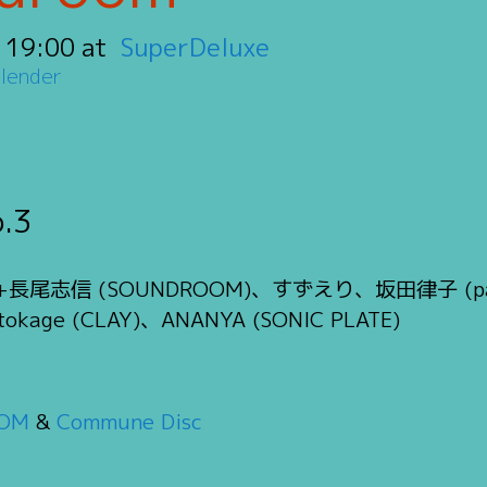
:
19:00
SuperDeluxe
lender
o.3
miou+長尾志信 (SOUNDROOM)、すずえり、坂田律子 
tokage (CLAY)、ANANYA (SONIC PLATE)
OM
&
Commune Disc