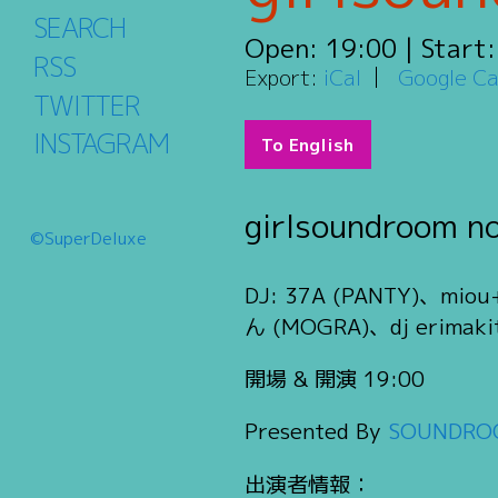
SEARCH
Open:
19:00
| Start
RSS
Export:
iCal
Google Ca
TWITTER
INSTAGRAM
To English
girlsoundroom n
©SuperDeluxe
DJ: 37A (PANTY)、
ん (MOGRA)、dj erimaki
開場 & 開演 19:00
Presented By
SOUNDRO
出演者情報：