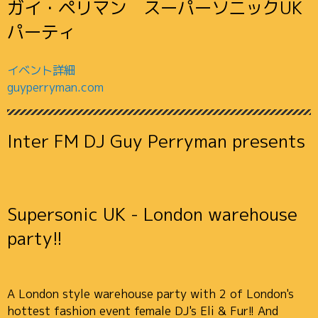
ガイ・ペリマン スーパーソニックUK
パーティ
イベント詳細
guyperryman.com
Inter FM DJ Guy Perryman presents
Supersonic UK - London warehouse
party!!
A London style warehouse party with 2 of London's
hottest fashion event female DJ's Eli & Fur!! And