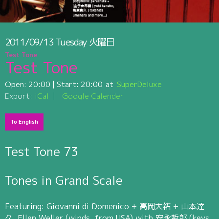
2011/09/13
Tuesday
火曜日
Test Tone
Test Tone
Open:
20:00
| Start:
20:00
SuperDeluxe
Export:
iCal
Google Calender
To English
Test Tone 73
Tones in Grand Scale
Featuring: Giovanni di Domenico + 高岡大祐 + 山本達
久, Ellen Weller (winds, from USA) with 安永哲郎 (keys,