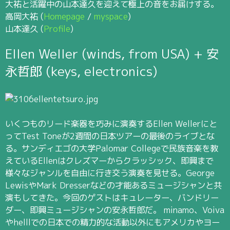
大祐と活躍中の山本達久を迎えて極上の音をお届けする。
高岡大祐 (
Homepage
/
myspace
)
山本達久 (
Profile
)
Ellen Weller (winds, from USA) + 安
永哲郎 (keys, electronics)
いくつものリード楽器を巧みに演奏するEllen Wellerにと
ってTest Toneが2週間の日本ツアーの最後のライブとな
る。サンディエゴの大学Palomar Collegeで民族音楽を教
えているEllenはクレズマーからクラッシック、即興まで
様々なジャンルを自由に行き交う演奏を見せる。George
LewisやMark Dresserなどの才能あるミュージシャンと共
演もしてきた。今回のゲストはキュレーター、バンドリー
ダー、即興ミュージシャンの安永哲郎だ。 minamo、Voiva
やhelllでの日本での精力的な活動以外にもアメリカやヨー