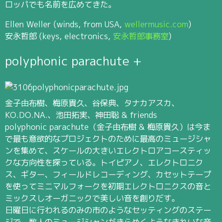
ロッパでも名前を広めてきた。
Ellen Weller (winds, from USA,
wellermusic.com
)
安永哲郎 (keys, electronics,
安永哲郎事務室
)
polyphonic parachute +
金子由布樹、梅原貴久、谷保典、タナカアスカ、
KO.DO.NA.、池田拓実、神田聡 & friends
polyphonic parachute（金子由布樹 & 梅原貴久）は今ま
で最も意欲的なプロジェクトのために最高のミュージシャ
ンを集めて、スケールの大きいエレクトロアコースティッ
クな方向性を探っている。トイピアノ、エレクトロニク
ス、ギター、フィールドレコーディング、カセットテープ
を使ってミニマルフォークを初期エレクトロニクスの音と
ミックスしオーガニックで美しい音を創りだす。
日曜日に行われるのみの市のようなセッティングのステー
ジで、数人のミュージシャンがきらめくようなきれいな音