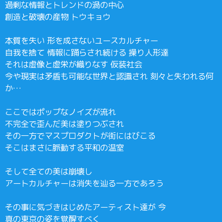
過剰な情報とトレンドの渦の中心
創造と破壊の産物 トウキョウ
本質を失い 形を成さないユースカルチャー
自我を捨て 情報に踊らされ続ける 操り人形達
それは虚像と虚栄が織りなす 仮装社会
今や現実は矛盾も可能な世界と認識され 刻々と失われる何
か…
ここではポップなノイズが流れ
不完全で歪んだ美は塗りつぶされ
その一方でマスプロダクトが街にはびこる
そこはまさに脈動する平和の温室
そして全ての美は崩壊し
アートカルチャーは消失を辿る一方であろう
その事に気づきはじめたアーティスト達が 今
真の東京の姿を覚醒すべく