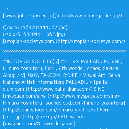
_7
[www.julius-garden.jp](http://www.julius-garden.jp/)
![/sdlx/3164201111062.jpg]
(/sdlx/3164201111062.jpg)
[utopian-societys.com](http://utopian-societys.com/)
##UTOPIAN SOCIETY[S] #1 Live: PALLADIUM, SiNE,
Himuro Yoshiteru, Ferri, 8th wonder, chaos, Sakura
Akagi / Vj: UssY, TAKCOM, RYUKE / Visual Art: Seiya
Nakano Artist information: PALLADIUM [palla-
dium.com](http://www.palla-dium.com/) SiNE
[myspace.com/sine](http://www.myspace.com/sine)
Himuro Yoshiteru [soundcloud.com/himuro-yoshiteru]
(http://soundcloud.com/himuro-yoshiteru) Ferri
[ferri.jp](http://ferri.jp/) 8th wonder
[myspace.com/8thwonderjapan]