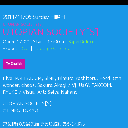
2011/11/06
Sunday
日曜日
UTOPIAN SOCIETY[S]
UTOPIAN SOCIETY[S]
Open:
17:00
| Start:
17:00
SuperDeluxe
Export:
iCal
Google Calender
To English
Live: PALLADIUM, SiNE, Himuro Yoshiteru, Ferri, 8th
wonder, chaos, Sakura Akagi / Vj: UssY, TAKCOM,
RYUKE / Visual Art: Seiya Nakano
UTOPIAN SOCIETY[S]
#1 NEO TOKYO
常に時代の最先端であり続けるシンボル