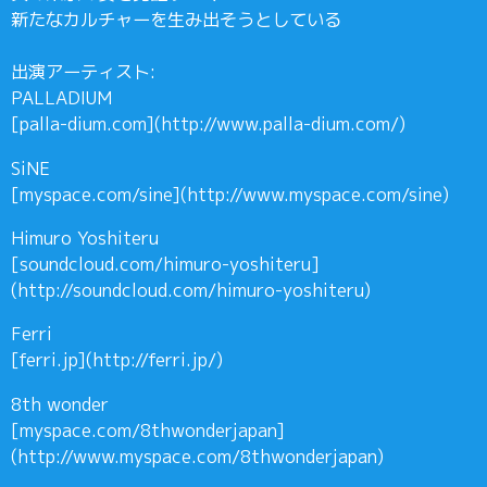
新たなカルチャーを生み出そうとしている
出演アーティスト:
PALLADIUM
[palla-dium.com](http://www.palla-dium.com/)
SiNE
[myspace.com/sine](http://www.myspace.com/sine)
Himuro Yoshiteru
[soundcloud.com/himuro-yoshiteru]
(http://soundcloud.com/himuro-yoshiteru)
Ferri
[ferri.jp](http://ferri.jp/)
8th wonder
[myspace.com/8thwonderjapan]
(http://www.myspace.com/8thwonderjapan)