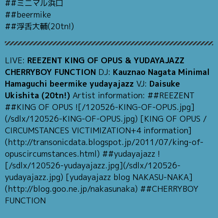
##ミニマル浜口
##beermike
##浮舌大輔(20tn!)
LIVE:
REEZENT KING OF OPUS & YUDAYAJAZZ
CHERRYBOY FUNCTION
DJ:
Kauznao Nagata Minimal
Hamaguchi beermike yudayajazz
VJ:
Daisuke
Ukishita (20tn!)
Artist information: ##REEZENT
##KING OF OPUS ![/120526-KING-OF-OPUS.jpg]
(/sdlx/120526-KING-OF-OPUS.jpg) [KING OF OPUS /
CIRCUMSTANCES VICTIMIZATION+4 information]
(http://transonicdata.blogspot.jp/2011/07/king-of-
opuscircumstances.html) ##yudayajazz !
[/sdlx/120526-yudayajazz.jpg](/sdlx/120526-
yudayajazz.jpg) [yudayajazz blog NAKASU-NAKA]
(http://blog.goo.ne.jp/nakasunaka) ##CHERRYBOY
FUNCTION