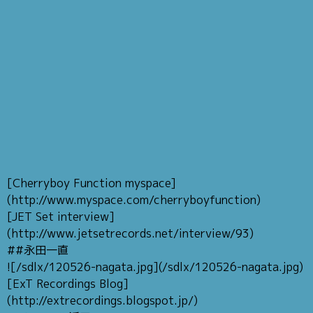
[Cherryboy Function myspace]
(http://www.myspace.com/cherryboyfunction)
[JET Set interview]
(http://www.jetsetrecords.net/interview/93)
##永田一直
![/sdlx/120526-nagata.jpg](/sdlx/120526-nagata.jpg)
[ExT Recordings Blog]
(http://extrecordings.blogspot.jp/)