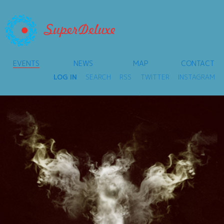
EVENTS
NEWS
MAP
CONTACT
LOG IN
SEARCH
RSS
TWITTER
INSTAGRAM