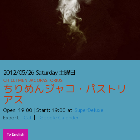
2012/05/26
Saturday
土曜日
CHILLI MEN JACOPASTORIUS
ちりめんジャコ・パストリ
アス
Open:
19:00
| Start:
19:00
SuperDeluxe
Export:
iCal
Google Calender
To English