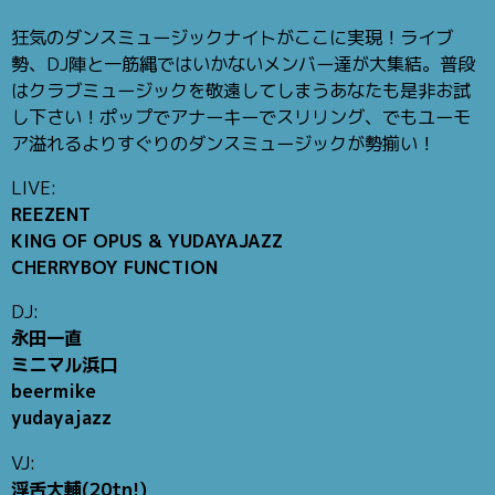
狂気のダンスミュージックナイトがここに実現！ライブ
勢、DJ陣と一筋縄ではいかないメンバー達が大集結。普段
はクラブミュージックを敬遠してしまうあなたも是非お試
し下さい！ポップでアナーキーでスリリング、でもユーモ
ア溢れるよりすぐりのダンスミュージックが勢揃い！
LIVE:
REEZENT
KING OF OPUS & YUDAYAJAZZ
CHERRYBOY FUNCTION
DJ:
永田一直
ミニマル浜口
beermike
yudayajazz
VJ:
浮舌大輔(20tn!)