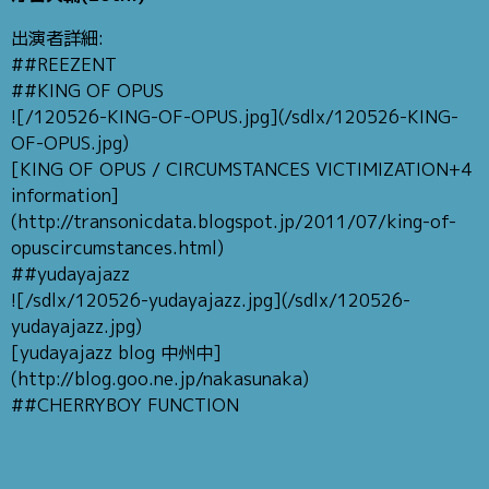
出演者詳細:
##REEZENT
##KING OF OPUS
![/120526-KING-OF-OPUS.jpg](/sdlx/120526-KING-
OF-OPUS.jpg)
[KING OF OPUS / CIRCUMSTANCES VICTIMIZATION+4
information]
(http://transonicdata.blogspot.jp/2011/07/king-of-
opuscircumstances.html)
##yudayajazz
![/sdlx/120526-yudayajazz.jpg](/sdlx/120526-
yudayajazz.jpg)
[yudayajazz blog 中州中]
(http://blog.goo.ne.jp/nakasunaka)
##CHERRYBOY FUNCTION