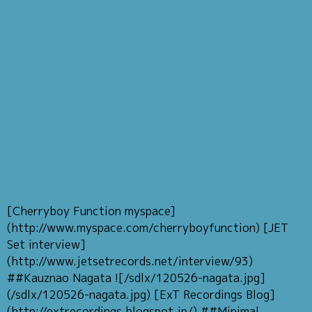
[Cherryboy Function myspace]
(http://www.myspace.com/cherryboyfunction) [JET
Set interview]
(http://www.jetsetrecords.net/interview/93)
##Kauznao Nagata ![/sdlx/120526-nagata.jpg]
(/sdlx/120526-nagata.jpg) [ExT Recordings Blog]
(http://extrecordings.blogspot.jp/) ##Minimal