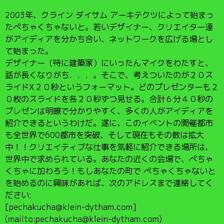
2003年、クライン ダイサム アーキテクツによって始まっ
たぺちゃくちゃないと。若いデザイナー、クリエイター達
がアイディアを分かち合い、ネットワークを広げる場とし
て始まった。
デザイナー（特に建築家）にいったんマイクをわたすと、
話が長くなりがち．．．。そこで、考えついたのが２０ス
ライドX２０秒というフォーマット。どのプレゼンターも２
０枚のスライドを各２０秒ずつ見せる。合計６分４０秒の
プレゼンは明瞭で分かりやすく、多くの人がアイディアを
紹介できるというわけだ。遂に、このイベントの開催都市
も全世界で600都市を突破、そして現在もその数は拡大
中！！クリエイティブな仕事を気軽に紹介できる場所は、
世界中で求められている。あなたの近くの会場で、ぺちゃ
くちゃに加わろう！もしあなたの町で ぺちゃくちゃないと
を始めるのに興味があれば、次のアドレスまで連絡してく
ださい:
[pechakucha@klein-dytham.com]
(mailto:pechakucha@klein-dytham.com)