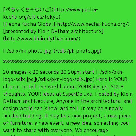
[ぺちゃくちゃないと](http://www.pecha-
kucha.org/cities/tokyo)
[Pecha Kucha Global](http://www.pecha-kucha.org/)
[presented by Klein Dytham architecture]
(http://www.klein-dytham.com/)
![/sdlx/pk-photo.jpg](/sdlx/pk-photo.jpg)
20 images x 20 seconds 20:20pm start ![/sdlx/pkn-
logo-sdlx.jpg](/sdlx/pkn-logo-sdlx.jpg) Here is YOUR
chance to tell the world about YOUR design, YOUR
thoughts, YOUR ideas at SuperDeluxe. Hosted by Klein
Dytham architecture, Anyone in the architectural and
design world can 'show' and tell. It may be a newly
finished building, it may be a new project, a new piece
of furniture, a new event, a new idea, something you
want to share with everyone. We encourage