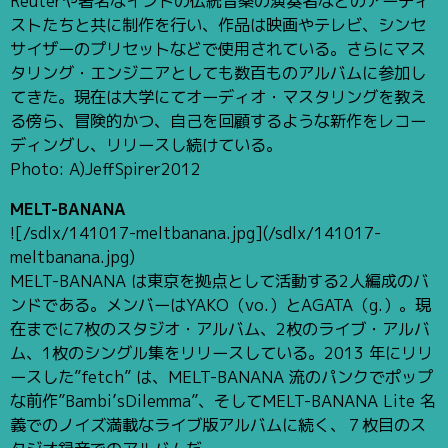
Reuterや著名なインドの伝統音楽の演奏者などのアーティ
ストたちと共に制作を行い、作品は映画やテレビ、シンセ
サイザーのプリセットなどで使用されている。さらにマス
タリング・エンジニアとしても数百ものアルバムに参加し
てきた。現在は大学にてオーディオ・マスタリングを教え
る傍ら、冒険的かつ、自己を回顧するような新作をレコー
ディングし、リリースし続けている。
Photo: A)JeffSpirer2012
MELT-BANANA
![/sdlx/141017-meltbanana.jpg](/sdlx/141017-
meltbanana.jpg)
MELT-BANANA は東京を拠点として活動する2人編成のバ
ンドである。メンバーはYAKO（vo.）とAGATA（g.）。現
在までに7枚のスタジオ・アルバム、2枚のライブ・アルバ
ム、1枚のシングル集をリリースしている。2013 年にリリ
ースした”fetch” は、MELT-BANANA 流のパンクでポップ
な前作”Bambi’sDilemma”、そしてMELT-BANANA Lite 名
義でのノイズ満載なライブ版アルバムに続く、７枚目のス