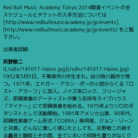
Red Bull Music Academy Tokyo 2014関連イベントの全
スケジュールとチケットの入手方法については
[http://www.redbullmusicacademy.jp/jp/events]
(http://www.redbullmusicacademy.jp/jp/events) をご覧
下さい。
出演者詳細:
灰野敬二
![/sdlx/141017-Haino.jpg](/sdlx/141017-Haino.jpg)
1952年5月3日、千葉県市川市生まれ。幼少時川越市で育
つ。1971年、エドガー・アラン・ポーの小説からくる「ロ
スト・アラーフ」に加入。ノイズ系ロック、フリージャ
ズ、即興演奏のアーティストが集う吉祥寺ライブハウス
「マイナー」にて即興演奏を始める。1975年よりソロのギ
タリストとして活動開始。1981年アメリカ公演、90年代、
即興性演奏ゲーム形式「COBRA」発明者、ジョン・ゾーン
と共演。どんなに激しく感じたとしても、灰野敬二の発す
る轟音と静寂とその間、全てにおいて何時も曇りがなくク