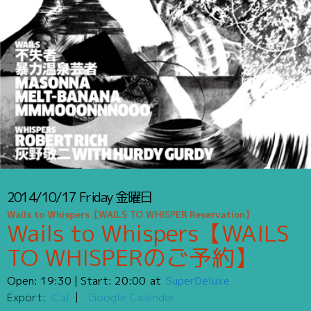
2014/10/17
Friday
金曜日
Wails to Whispers【WAILS TO WHISPER Reservation】
Wails to Whispers【WAILS
TO WHISPERのご予約】
Open:
19:30
| Start:
20:00
SuperDeluxe
Export:
iCal
Google Calender