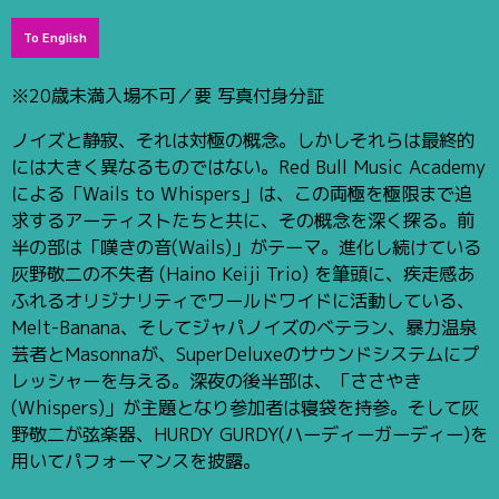
To English
※20歳未満入場不可／要 写真付身分証
ノイズと静寂、それは対極の概念。しかしそれらは最終的
には大きく異なるものではない。Red Bull Music Academy
による「Wails to Whispers」は、この両極を極限まで追
求するアーティストたちと共に、その概念を深く探る。前
半の部は「嘆きの音(Wails)」がテーマ。進化し続けている
灰野敬二の不失者 (Haino Keiji Trio) を筆頭に、疾走感あ
ふれるオリジナリティでワールドワイドに活動している、
Melt-Banana、そしてジャパノイズのベテラン、暴力温泉
芸者とMasonnaが、SuperDeluxeのサウンドシステムにプ
レッシャーを与える。深夜の後半部は、「ささやき
(Whispers)」が主題となり参加者は寝袋を持参。そして灰
野敬二が弦楽器、HURDY GURDY(ハーディーガーディー)を
用いてパフォーマンスを披露。