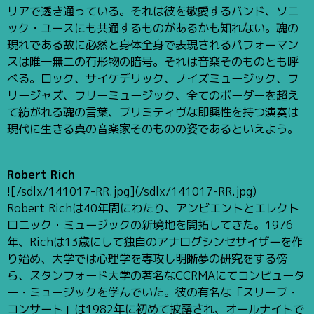
リアで透き通っている。それは彼を敬愛するバンド、ソニ
ック・ユースにも共通するものがあるかも知れない。魂の
現れである故に必然と身体全身で表現されるパフォーマン
スは唯一無二の有形物の暗号。それは音楽そのものとも呼
べる。ロック、サイケデリック、ノイズミュージック、フ
リージャズ、フリーミュージック、全てのボーダーを超え
て紡がれる魂の言葉、プリミティヴな即興性を持つ演奏は
現代に生きる真の音楽家そのものの姿であるといえよう。
Robert Rich
![/sdlx/141017-RR.jpg](/sdlx/141017-RR.jpg)
Robert Richは40年間にわたり、アンビエントとエレクト
ロニック・ミュージックの新境地を開拓してきた。1976
年、Richは13歳にして独自のアナログシンセサイザーを作
り始め、大学では心理学を専攻し明晰夢の研究をする傍
ら、スタンフォード大学の著名なCCRMAにてコンピュータ
ー・ミュージックを学んでいた。彼の有名な「スリープ・
コンサート」は1982年に初めて披露され、オールナイトで