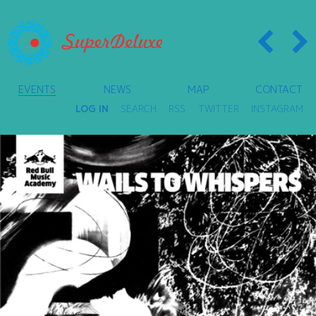
EVENTS
NEWS
MAP
CONTACT
LOG IN
SEARCH
RSS
TWITTER
INSTAGRAM