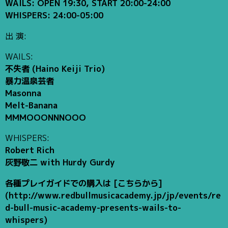
WAILS: OPEN 19:30, START 20:00-24:00
WHISPERS: 24:00-05:00
出 演:
WAILS:
不失者 (Haino Keiji Trio)
暴力温泉芸者
Masonna
Melt-Banana
MMMOOONNNOOO
WHISPERS:
Robert Rich
灰野敬二 with Hurdy Gurdy
各種プレイガイドでの購入は [こちらから]
(http://www.redbullmusicacademy.jp/jp/events/re
d-bull-music-academy-presents-wails-to-
whispers)