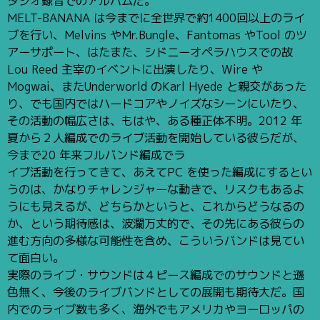
タジオ録音でのアルバムだ。
MELT-BANANA は今までに全世界で約1400回以上のライ
ブを行い、Melvins やMr.Bungle、Fantomas やTool のツ
アーサポート、はたまた、シドニーオペラハウスでの故
Lou Reed 主宰のイベントに出演したり、Wire や
Mogwai、またUnderworld のKarl Hyede と親交があった
り、でも国内ではハードコアやノイズなシーンにいたり、
その活動の幅広さは、もはや、ある種正体不明。2012 年
夏から２人編成でのライブ活動を開始している彼らだが、
今まで20 年来フルバンド編成でラ
イブ活動を行ってきて、あえてPC を使った編成にするとい
うのは、かなりチャレンジャーな動きで、リスクもあるよ
うにも見えるが、どちらかというと、これからどうなるの
か、という期待感は、波瀾万丈的で、その先にある彼らの
進む方向の多様な可能性を含め、こういうバンドは見てい
て面白い。
実際のライブ・サウンドは４ピース編成でのサウンドと遜
色無く、今後のライブバンドとしての展開も期待大だ。国
内でのライブ数も多く、海外でもアメリカやヨーロッパの