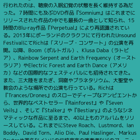
行われたのは、聴衆の入眠幻覚の状態を長く維持する為だ
った。７時間にも及ぶDVD作品『Somnium』はこれまでに
リリースされた作品の中でも最長の一曲として知られ、15
時間のBlu-ray作品『Perpetual』により再認識されてい
る。2013年にポーランドのクラクフにて行われたUnsound
FestivalにてRichは「スリープ・コンサート」の公演を再
開。以降、Boom（ポルトガル）、Klusa Daba（ラトビ
ア）、Rainbow Serpent and Earth Frequency（オースト
ラリア）やElectric Forest and Earth Dance（アメリ
カ）などの国際的なフェスティバルにも招待されてきた。
また、三大陸をまたぎ、洞窟やプラネタリウム、大聖堂や
教会のような場所での公演も行っている。Richは
『Trances/Drones』のスローでディープなアンビエントか
ら、世界的なベストセラー『Rainforest』や『Seven
Veils』、そして『Stalker』や『Bestiary』のようなシネ
マティックな作品に至るまで、40以上ものアルバムをリリ
ースしている。これまでにSteve Roach、Lustmord、Ian
Boddy、David Torn、Alio Die、Paul Haslinger、Markus