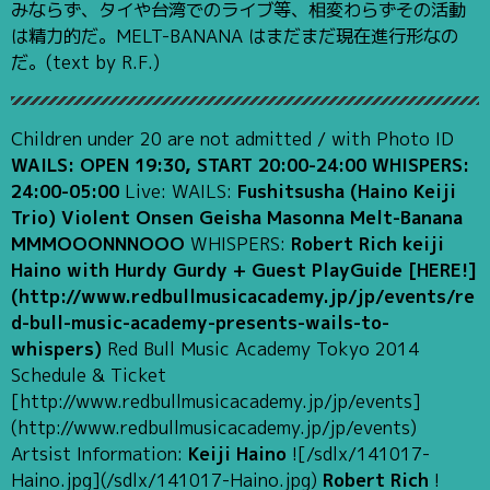
みならず、タイや台湾でのライブ等、相変わらずその活動
は精力的だ。MELT-BANANA はまだまだ現在進行形なの
だ。(text by R.F.)
Children under 20 are not admitted / with Photo ID
WAILS: OPEN 19:30, START 20:00-24:00 WHISPERS:
24:00-05:00
Live: WAILS:
Fushitsusha (Haino Keiji
Trio) Violent Onsen Geisha Masonna Melt-Banana
MMMOOONNNOOO
WHISPERS:
Robert Rich keiji
Haino with Hurdy Gurdy + Guest
PlayGuide [HERE!]
(http://www.redbullmusicacademy.jp/jp/events/re
d-bull-music-academy-presents-wails-to-
whispers)
Red Bull Music Academy Tokyo 2014
Schedule & Ticket
[http://www.redbullmusicacademy.jp/jp/events]
(http://www.redbullmusicacademy.jp/jp/events)
Artsist Information:
Keiji Haino
![/sdlx/141017-
Haino.jpg](/sdlx/141017-Haino.jpg)
Robert Rich
!