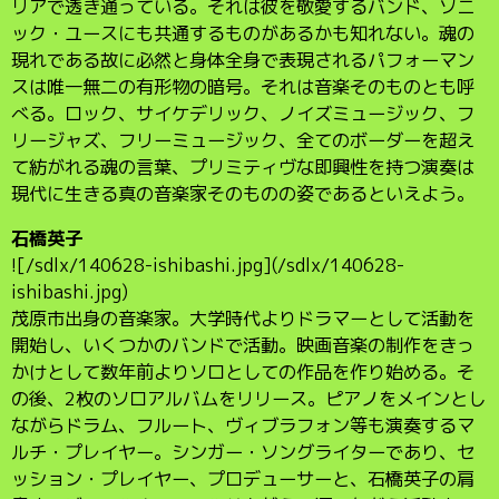
リアで透き通っている。それは彼を敬愛するバンド、ソニ
ック・ユースにも共通するものがあるかも知れない。魂の
現れである故に必然と身体全身で表現されるパフォーマン
スは唯一無二の有形物の暗号。それは音楽そのものとも呼
べる。ロック、サイケデリック、ノイズミュージック、フ
リージャズ、フリーミュージック、全てのボーダーを超え
て紡がれる魂の言葉、プリミティヴな即興性を持つ演奏は
現代に生きる真の音楽家そのものの姿であるといえよう。
石橋英子
![/sdlx/140628-ishibashi.jpg](/sdlx/140628-
ishibashi.jpg)
茂原市出身の音楽家。大学時代よりドラマーとして活動を
開始し、いくつかのバンドで活動。映画音楽の制作をきっ
かけとして数年前よりソロとしての作品を作り始める。そ
の後、2枚のソロアルバムをリリース。ピアノをメインとし
ながらドラム、フルート、ヴィブラフォン等も演奏するマ
ルチ・プレイヤー。シンガー・ソングライターであり、セ
ッション・プレイヤー、プロデューサーと、石橋英子の肩