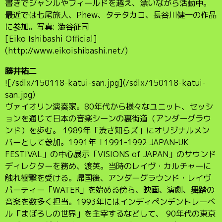
書きでジャンルやフィールドを越え、漂いながら活動中。
最近では七尾旅人、Phew、タテタカコ、長谷川健一の作品
に参加。写真: 澁谷征司
[Eiko Ishibashi Official]
(http://www.eikoishibashi.net/)
勝井祐二
![/sdlx/150118-katui-san.jpg](/sdlx/150118-katui-
san.jpg)
ヴァイオリン演奏家。80年代から様々なユニット、セッシ
ョンを通じて日本の音楽シーンの裏街道（アンダーグラウ
ンド）を歩む。 1989年「渋さ知らズ」にオリジナルメン
バーとして参加。1991年「1991-1992 JAPAN-UK
FESTIVAL」の中心展示「VISIONS of JAPAN」のサウンド
ディレクターを務め、渡英。当時のレイヴ・カルチャーに
触れ衝撃を受ける。帰国後、アンダーグラウンド・レイヴ
パーティー「WATER」を始める傍ら、映画、演劇、舞踏の
音楽を数多く担当。1993年にはインディペンデントレーベ
ル「まぼろしの世界」を主宰するなどして、 90年代の東京