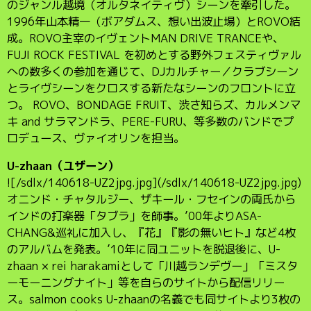
のジャンル越境（オルタネイティヴ）シーンを牽引した。
1996年山本精一（ボアダムス、想い出波止場）とROVO結
成。ROVO主宰のイヴェントMAN DRIVE TRANCEや、
FUJI ROCK FESTIVAL を初めとする野外フェスティヴァル
への数多くの参加を通じて、DJカルチャー／クラブシーン
とライヴシーンをクロスする新たなシーンのフロントに立
つ。 ROVO、BONDAGE FRUIT、渋さ知らズ、カルメンマ
キ and サラマンドラ、PERE-FURU、等多数のバンドでプ
ロデュース、ヴァイオリンを担当。
U-zhaan（ユザーン）
![/sdlx/140618-UZ2jpg.jpg](/sdlx/140618-UZ2jpg.jpg)
オニンド・チャタルジー、ザキール・フセインの両氏から
インドの打楽器「タブラ」を師事。’00年よりASA-
CHANG&巡礼に加入し、『花』『影の無いヒト』など4枚
のアルバムを発表。’10年に同ユニットを脱退後に、U-
zhaan × rei harakamiとして「川越ランデヴー」「ミスタ
ーモーニングナイト」等を自らのサイトから配信リリー
ス。salmon cooks U-zhaanの名義でも同サイトより3枚の