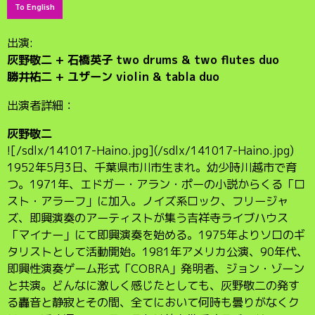
To English
出演:
灰野敬二 + 石橋英子 two drums & two flutes duo
勝井祐二 + ユザーン violin & tabla duo
出演者詳細：
灰野敬二
![/sdlx/141017-Haino.jpg](/sdlx/141017-Haino.jpg)
1952年5月3日、千葉県市川市生まれ。幼少時川越市で育
つ。1971年、エドガー・アラン・ポーの小説からくる「ロ
スト・アラーフ」に加入。ノイズ系ロック、フリージャ
ズ、即興演奏のアーティストが集う吉祥寺ライブハウス
「マイナー」にて即興演奏を始める。1975年よりソロのギ
タリストとして活動開始。1981年アメリカ公演、90年代、
即興性演奏ゲーム形式「COBRA」発明者、ジョン・ゾーン
と共演。どんなに激しく感じたとしても、灰野敬二の発す
る轟音と静寂とその間、全てにおいて何時も曇りがなくク