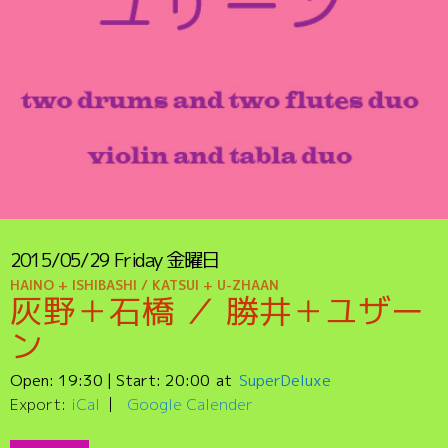
2015/05/29
Friday
金曜日
HAINO + ISHIBASHI / KATSUI + U-ZHAAN
灰野＋石橋 ／ 勝井＋ユザー
ン
Open:
19:30
| Start:
20:00
SuperDeluxe
Export:
iCal
Google Calender