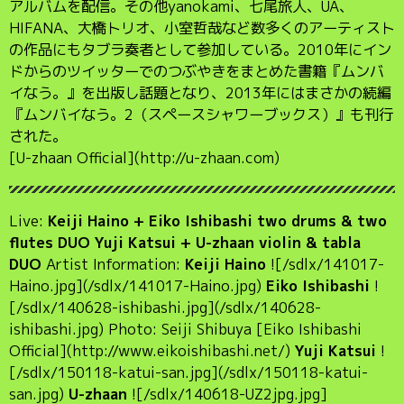
アルバムを配信。その他yanokami、七尾旅人、UA、
HIFANA、大橋トリオ、小室哲哉など数多くのアーティスト
の作品にもタブラ奏者として参加している。2010年にイン
ドからのツイッターでのつぶやきをまとめた書籍『ムンバ
イなう。』を出版し話題となり、2013年にはまさかの続編
『ムンバイなう。2（スペースシャワーブックス）』も刊行
された。
[U-zhaan Official](http://u-zhaan.com)
Live:
Keiji Haino + Eiko Ishibashi two drums & two
flutes DUO Yuji Katsui + U-zhaan violin & tabla
DUO
Artist Information:
Keiji Haino
![/sdlx/141017-
Haino.jpg](/sdlx/141017-Haino.jpg)
Eiko Ishibashi
!
[/sdlx/140628-ishibashi.jpg](/sdlx/140628-
ishibashi.jpg) Photo: Seiji Shibuya [Eiko Ishibashi
Official](http://www.eikoishibashi.net/)
Yuji Katsui
!
[/sdlx/150118-katui-san.jpg](/sdlx/150118-katui-
san.jpg)
U-zhaan
![/sdlx/140618-UZ2jpg.jpg]