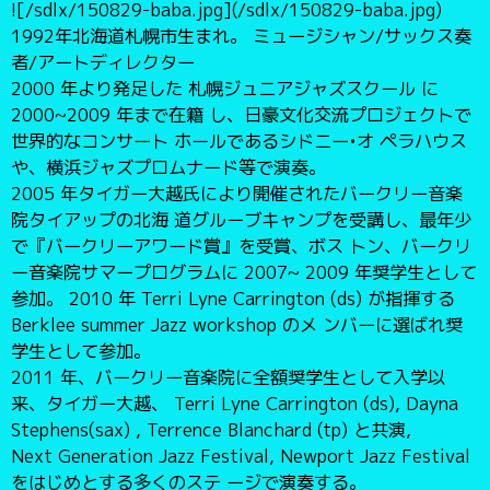
![/sdlx/150829-baba.jpg](/sdlx/150829-baba.jpg)
1992年北海道札幌市生まれ。 ミュージシャン/サックス奏
者/アートディレクター
2000 年より発足した 札幌ジュニアジャズスクール に
2000~2009 年まで在籍 し、日豪文化交流プロジェクトで
世界的なコンサート ホールであるシドニー•オ ペラハウス
や、横浜ジャズプロムナード等で演奏。
2005 年タイガー大越氏により開催されたバークリー音楽
院タイアップの北海 道グルーブキャンプを受講し、最年少
で『バークリーアワード賞』を受賞、ボス トン、バークリ
ー音楽院サマープログラムに 2007~ 2009 年奨学生として
参加。 2010 年 Terri Lyne Carrington (ds) が指揮する
Berklee summer Jazz workshop のメ ンバーに選ばれ奨
学生として参加。
2011 年、バークリー音楽院に全額奨学生として入学以
来、タイガー大越、 Terri Lyne Carrington (ds), Dayna
Stephens(sax) , Terrence Blanchard (tp) と共演,
Next Generation Jazz Festival, Newport Jazz Festival
をはじめとする多くのステ ージで演奏する。