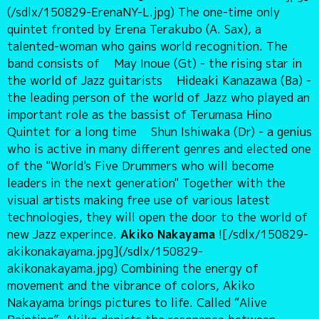
(/sdlx/150829-ErenaNY-L.jpg) The one-time only
quintet fronted by Erena Terakubo (A. Sax), a
talented-woman who gains world recognition. The
band consists of May Inoue (Gt) - the rising star in
the world of Jazz guitarists Hideaki Kanazawa (Ba) -
the leading person of the world of Jazz who played an
important role as the bassist of Terumasa Hino
Quintet for a long time Shun Ishiwaka (Dr) - a genius
who is active in many different genres and elected one
of the "World's Five Drummers who will become
leaders in the next generation" Together with the
visual artists making free use of various latest
technologies, they will open the door to the world of
new Jazz experince.
Akiko Nakayama
![/sdlx/150829-
akikonakayama.jpg](/sdlx/150829-
akikonakayama.jpg) Combining the energy of
movement and the vibrance of colors, Akiko
Nakayama brings pictures to life. Called “Alive