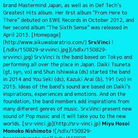
brand Mastermind Japan, as well as in Def Tech’s
Greatest Hits album. Her first album “From Here to
There” debuted on EWE Records in October 2012, and
her second album “The Sixth Sense” was released in
April 2013. [Homepage]
(http://www.aikuwabaratrio.com/)
Srv.Vinci
!
[/sdlx/150829-srvvinci.jpg](/sdlx/150829-
srvvinci.jpg) Srv.Vinci is the band based on Tokyo and
performing all over the place in Japan. Daiki Tsuneta
(gt, syn, vo) and Shun Ishiwaka (ds) started the band
in 2014 and You Seki (ds), Kazuki Arai (b), 191 (vo) in
2015. Ideas of the band’s sound are based on Daiki’s
inspirations, experiences and emotions. And on the
foundation, the band members add inspirations from
many different genres of music. Srv.Vinci present new
sound of Pop music and it will take you to the new
worlds. [srv-vinci.jp](http://srv-vinci.jp)
Miyu Hosoi
Momoko Nishimoto
![/sdlx/150829-