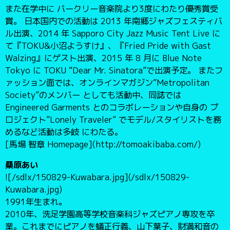
また在学中に バークリー音楽院より3度にわたり優秀賞受
賞。 日本国内での活動は 2013 年南郷ジャズフェスティバ
ル出演、2014 年 Sapporo City Jazz Music Tent Live に
て『TOKU&小沼ようすけ』、『Fried Pride with Gast
Walzing』にゲスト出演、2015 年 8 月に Blue Note
Tokyo に TOKU “Dear Mr. Sinatora”で出演予定。 またフ
ァッション面では、オンラインマガジン”Metropolitan
Society”のメンバー としても活動中、同誌では
Engineered Garments とのコラボレーションや自身の プ
ロジェクト”Lonely Traveler” でモデル/スタイリストを務
めるなど活動は多岐 にわたる。
[馬場 智章 Homepage](http://tomoakibaba.com/)
桑原あい
![/sdlx/150829-Kuwabara.jpg](/sdlx/150829-
Kuwabara.jpg)
1991年生まれ。
2010年、洗足学園高等学校音楽科ジャズピアノ専攻を卒
業。これまでにピアノを蟻正行義、山下葉子、財満和音の