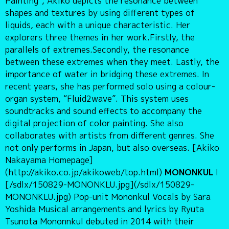
Painting”, Akiko depicts the resonance between
shapes and textures by using different types of
liquids, each with a unique characteristic. Her
explorers three themes in her work.Firstly, the
parallels of extremes.Secondly, the resonance
between these extremes when they meet. Lastly, the
importance of water in bridging these extremes. In
recent years, she has performed solo using a colour-
organ system, “Fluid2wave”. This system uses
soundtracks and sound effects to accompany the
digital projection of color painting. She also
collaborates with artists from different genres. She
not only performs in Japan, but also overseas. [Akiko
Nakayama Homepage]
(http://akiko.co.jp/akikoweb/top.html)
MONONKUL
!
[/sdlx/150829-MONONKLU.jpg](/sdlx/150829-
MONONKLU.jpg) Pop-unit Mononkul Vocals by Sara
Yoshida Musical arrangements and lyrics by Ryuta
Tsunota Mononnkul debuted in 2014 with their