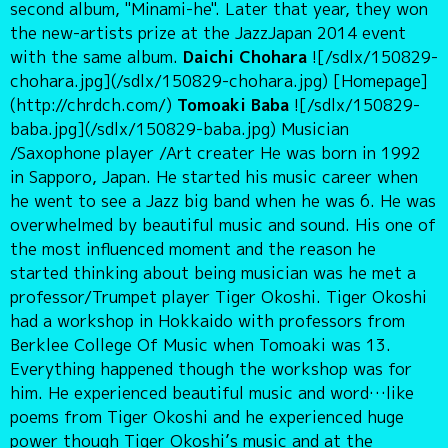
second album, "Minami-he". Later that year, they won
the new-artists prize at the JazzJapan 2014 event
with the same album.
Daichi Chohara
![/sdlx/150829-
chohara.jpg](/sdlx/150829-chohara.jpg) [Homepage]
(http://chrdch.com/)
Tomoaki Baba
![/sdlx/150829-
baba.jpg](/sdlx/150829-baba.jpg) Musician
/Saxophone player /Art creater He was born in 1992
in Sapporo, Japan. He started his music career when
he went to see a Jazz big band when he was 6. He was
overwhelmed by beautiful music and sound. His one of
the most influenced moment and the reason he
started thinking about being musician was he met a
professor/Trumpet player Tiger Okoshi. Tiger Okoshi
had a workshop in Hokkaido with professors from
Berklee College Of Music when Tomoaki was 13.
Everything happened though the workshop was for
him. He experienced beautiful music and word…like
poems from Tiger Okoshi and he experienced huge
power though Tiger Okoshi’s music and at the