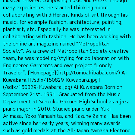
musical theater, composing music and etc…. Though
many experiences, he started thinking about
collaborating with different kinds of art through his
music, for example fashion, architecture, painting,
plant art, etc. Especially he was interested in
collaborating with fashion. He has been working with
the online art magazine named “Metropolitan
Society”. As a crew of Metropolitan Society creative
team, he was modeling/styling for collaboration with
Engineered Garments and own project “Lonely
Traveler”. [Homepage](http://tomoakibaba.com/)
Ai
Kuwabara
![/sdlx/150829-Kuwabara.jpg]
(/sdlx/150829-Kuwabara.jpg) Ai Kuwabara Born on
September 21st, 1991. Graduated from the Music
Department at Senzoku Gakuen High School as a jazz
piano major in 2010. Studied piano under Yuki
Arimasa, Yoko Yamashita, and Kazune Zaima. Has been
active since her early years, winning many awards
such as gold medals at the All-Japan Yamaha Electone