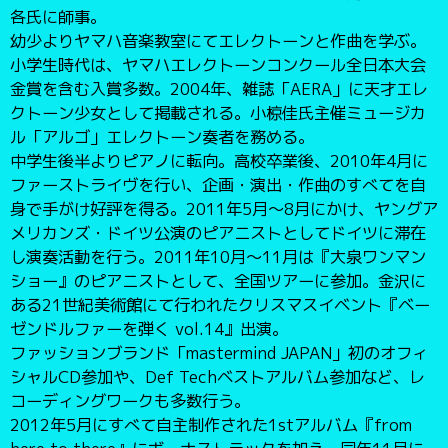
各氏に師事。
幼少よりヤマハ音楽教室にてエレクトーンと作曲を学ぶ。
小学生時代は、ヤマハエレクトーンコンクール全日本大会
金賞を含む入賞多数。2004年、雑誌「AERA」に天才エレ
クトーン少女として掲載される。小椋佳氏主催ミュージカ
ル「アルゴ」エレクトーン奏者を務める。
中学生後半よりピアノに転向。高校卒業後、2010年4月に
ファーストライヴを行い、企画・演出・作曲のすべてを自
身で手がけ好評を得る。2011年5月〜8月にかけ、ヤングア
メリカンズ・ドイツ公演のピアニストとしてドイツに滞在
し演奏活動を行う。2011年10月〜11月は『大泉ワンマン
ショー』のピアニストとして、全国ツアーに参加。金沢に
ある21世紀美術館にて行われたクリスマスイベント『ベー
ゼンドルファーを弾く vol.14』出演。
ファッションブランド「mastermind JAPAN」初のオフィ
シャルCD参加や、Def Techベストアルバム参加など、レ
コーディングワークも多数行う。
2012年5月にすべて自主制作された1stアルバム『from