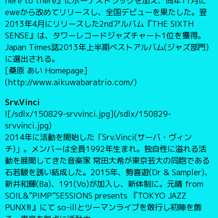
here to there』にボーナストラックを加え、同年11月に
eweから改めてリリースし、全国デビューを果たした。翌
2013年4月にリリースした2ndアルバム『THE SIXTH
SENSE』は、タワーレコードジャズチャート1位を獲得。
Japan Times誌2013年上半期ベストアルバム(ジャズ部門)
に選出される。
[桑原 あい Homepage]
(http://www.aikuwabaratrio.com/)
Srv.Vinci
![/sdlx/150829-srvvinci.jpg](/sdlx/150829-
srvvinci.jpg)
2014年に活動を開始した「Srv.Vinci(サーバ・ヴィン
チ)」。メンバーは全員1992年生まれ。独自性に溢れる活
動を展開してきた音楽家 常田大希が東京芸大の同胞である
石若駿を誘い結成した。2015年、勢喜遊(Dr & Sampler)、
新井和輝(Ba)、191(Vo)が加入し、新体制に。元晴 from
SOIL&”PIMP”SESSIONS presents 『TOKYO JAZZ
PUNX!!!』にて so-illとツーマンライブを敢行し初陣を飾