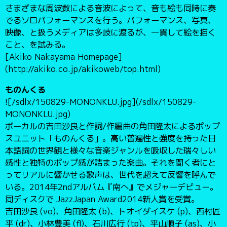
さまざまな周波数による音波によって、音も絵も同時に奏
でるソロパフォーマンスを行う。パフォーマンス、写真、
映像、と扱うメディアは多岐に渡るが、一貫して絵を描く
こと、を試みる。
[Akiko Nakayama Homepage]
(http://akiko.co.jp/akikoweb/top.html)
ものんくる
![/sdlx/150829-MONONKLU.jpg](/sdlx/150829-
MONONKLU.jpg)
ボーカルの吉⽥沙良と作詞/作編曲の⾓⽥隆太によるポップ
スユニット「ものんくる」。⾼い普遍性と強度を持った⽇
本語詞の世界観と様々な⾳楽ジャンルを吸収した瑞々しい
感性と独特のポップ感が詰まった楽曲。それを聞く者にと
ってリアルに響かせる歌声は、世代を超えて反響を呼んで
いる。2014年2ndアルバム『南へ』でメジャーデビュー。
同ディスクで JazzJapan Award2014新⼈賞を受賞。
吉田沙良 (vo)、角田隆太 (b)、トオイダイスケ (p)、西村匠
平 (dr)、小林豊美 (fl)、石川広行 (tp)、平山順子 (as)、小