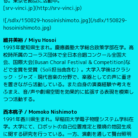
る。東京を拠点に活動中。
[srv-vinci.jp](http://srv-vinci.jp)
![/sdlx/150829-hosoinishimoto.jpg](/sdlx/150829-
hosoinishimoto.jpg)
細井美裕 / Miyu Hosoi
1993年愛知県生まれ。慶應義塾大学総合政策学部在学。高
校時所属のコーラス団体で全日本合唱コンクール全国大
会、国際大会(Busan Choral Festival & Competition)な
どで金賞を受賞（Soli担当曲含む）。大学入学後はクラシ
ック・ジャズ・現代音楽の分野で、楽器としての声に重き
を置きながら活動している。また自身の演奏経験や考えを
ふまえ、音/声や劇場空間を効果的に拡張する表現を模索し
つつ活動する。
西本桃子 / Momoko Nishimoto
1991年香川県生まれ。早稲田大学電子物理システム学科在
学。大学にて、ロボットの自己位置推定と環境の地図生成
に関する研究を行っている。一方、演劇を通して舞台照明