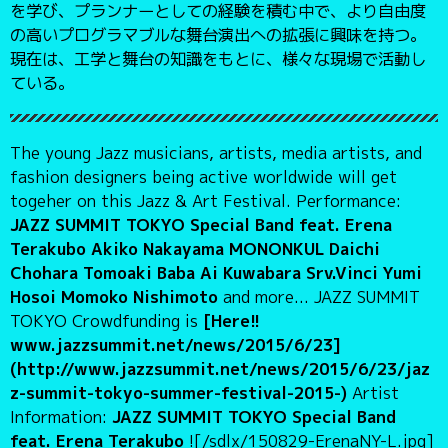
を学び、プランナーとしての経験を積む中で、より自由度
の高いプログラマブルな舞台演出への拡張に興味を持つ。
現在は、工学と舞台の知識をもとに、様々な現場で活動し
ている。
The young Jazz musicians, artists, media artists, and
fashion designers being active worldwide will get
togeher on this Jazz & Art Festival. Performance:
JAZZ SUMMIT TOKYO Special Band feat. Erena
Terakubo Akiko Nakayama MONONKUL Daichi
Chohara Tomoaki Baba Ai Kuwabara Srv.Vinci Yumi
Hosoi Momoko Nishimoto
and more... JAZZ SUMMIT
TOKYO Crowdfunding is
[Here!!
www.jazzsummit.net/news/2015/6/23]
(http://www.jazzsummit.net/news/2015/6/23/jaz
z-summit-tokyo-summer-festival-2015-)
Artist
Information:
JAZZ SUMMIT TOKYO Special Band
feat. Erena Terakubo
![/sdlx/150829-ErenaNY-L.jpg]