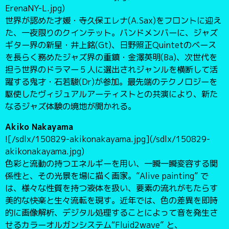
ErenaNY-L.jpg)
世界が認めた才媛・寺久保エレナ(A.Sax)をフロントに迎え
た、一夜限りのクインテット。バンドメンバーに、ジャズ
ギター界の新星・井上銘(Gt)、日野照正Quintetのベース
を長らく務めたジャズ界の重鎮・金澤英明(Ba)、次世代を
担う世界のドラマー５人に選出されジャンルを横断して活
躍する鬼才・石若駿(Dr)が参加。最先端のテクノロジーを
駆使したヴィジュアルアーティストとの共演により、新た
なるジャズ体験の境地が開かれる。
Akiko Nakayama
![/sdlx/150829-akikonakayama.jpg](/sdlx/150829-
akikonakayama.jpg)
色彩と流動の持つエネルギーを用い、一瞬一瞬変容する関
係性と、その光景を場に描く画家。”Alive painting” で
は、様々な性質を持つ液体を扱い、要素の流れがもたらす
美的な快楽と生々流転を現す。近年では、色の差異を即時
的に画像解析、デジタル処理することによって音を発生さ
せるカラーオルガンシステム“Fluid2wave” と、