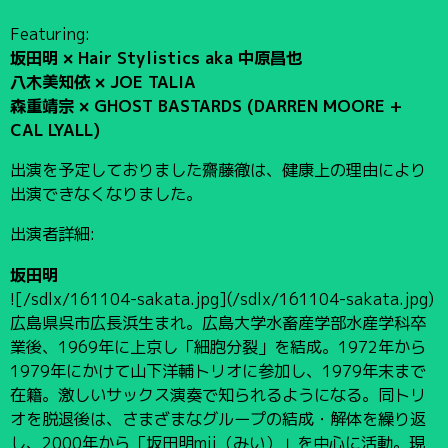
Featuring:
坂田明 × Hair Stylistics aka 中原昌也
八木美知依 × JOE TALIA
森重靖宗 × GHOST BASTARDS (DARREN MOORE +
CAL LYALL)
出演を予定しておりました齋藤徹は、健康上の理由により
出演できなくなりました。
出演者詳細:
坂田明
![/sdlx/161104-sakata.jpg](/sdlx/161104-sakata.jpg)
広島県呉市広長浜生まれ。広島大学水畜産学部水産学科卒
業後、1969年に上京し「細胞分裂」を結成。1972年から
1979年にかけて山下洋輔トリオに参加し、1979年末まで
在籍。激しいサックス演奏で知られるようになる。同トリ
オを脱退後は、さまざまなグループの結成・解体を繰り返
し、2000年から「坂田明mii（みい）」を中心に活動。現