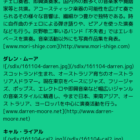
チェロ奏者、即興演奏家。国内外の数多くの音楽家や舞踏
家等と共演。アコースティック楽器の可能性を広げて奏で
られるその様々な音響は、繊細かつ豊かで独特である。時
に自作曲のチェロによる弾き語りや、ピアノを使った演奏
なども行う。灰野敬二率いるバンド「不失者」ではエレキ
ベースを演奏。音楽活動以外にも写真作品集を発表。
[www.mori-shige.com](http://www.mori-shige.com)
ダレン・ムーア
![/sdlx/161104-darren.jpg](/sdlx/161104-darren.jpg)
スコットランド生まれ、オーストラリア育ちのオーストラ
リア人ドラマー。現在東京をベースにジャズ、フリージャ
ズ、ポップス、エレクトロや即興音楽など幅広いジャンル
の音楽スタイルに精通し、今まで日本、東南アジア、オー
ス トラリア、ヨーロッパを中心に演奏活動を行う。
[www.darren-moore.net](http://www.darren-
moore.net)
キャル・ライアル
![/sdlx/161104-cal2.jpg](/sdlx/161104-cal2.jpg)