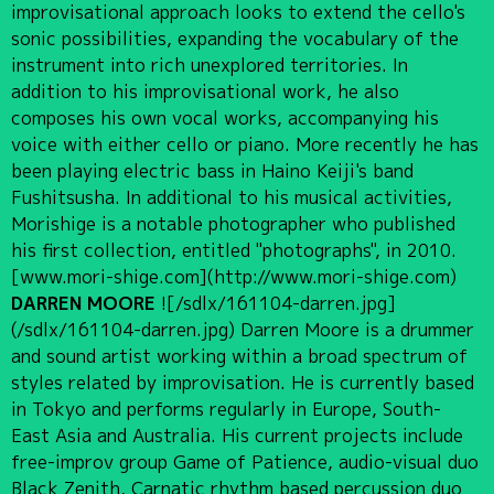
improvisational approach looks to extend the cello's
sonic possibilities, expanding the vocabulary of the
instrument into rich unexplored territories. In
addition to his improvisational work, he also
composes his own vocal works, accompanying his
voice with either cello or piano. More recently he has
been playing electric bass in Haino Keiji's band
Fushitsusha. In additional to his musical activities,
Morishige is a notable photographer who published
his first collection, entitled "photographs", in 2010.
[www.mori-shige.com](http://www.mori-shige.com)
DARREN MOORE
![/sdlx/161104-darren.jpg]
(/sdlx/161104-darren.jpg) Darren Moore is a drummer
and sound artist working within a broad spectrum of
styles related by improvisation. He is currently based
in Tokyo and performs regularly in Europe, South-
East Asia and Australia. His current projects include
free-improv group Game of Patience, audio-visual duo
Black Zenith, Carnatic rhythm based percussion duo