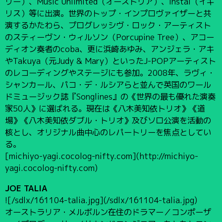
リー）、Music Unlimited（オーストリア）、Instal（イギ
リス）等に出演。世界のトップ・インプロヴァイザーと共
演するかたわら、プログレッシヴ・ロック・アーティスト
のスティーヴン・ウィルソン（Porcupine Tree）、アコー
ディオン奏者のcoba、更に浜崎あゆみ、アンジェラ・アキ
やTakuya（元Judy & Mary）といったJ-POPアーティスト
のレコーディングやステージにも参加。2008年、ラヴィ・
シャンカール、パコ・デ・ルシアらと並んで英国のワール
ドミュージック誌『Songlines』の《世界の最も優れた演奏
家50人》に選ばれる。現在は《八木美知依トリオ》《道
場》《八木美知依ダブル・トリオ》及びソロ公演を活動の
核とし、オリジナル曲中心のレパートリーを焦点としてい
る。
[michiyo-yagi.cocolog-nifty.com](http://michiyo-
yagi.cocolog-nifty.com)
JOE TALIA
![/sdlx/161104-talia.jpg](/sdlx/161104-talia.jpg)
オーストラリア・メルボルン在住のドラマー／コンポーザ