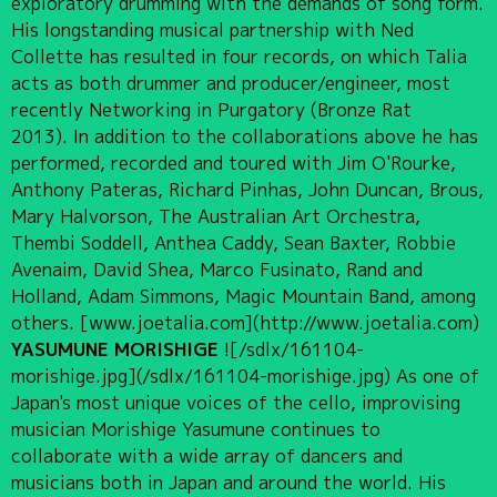
exploratory drumming with the demands of song form.
His longstanding musical partnership with Ned
Collette has resulted in four records, on which Talia
acts as both drummer and producer/engineer, most
recently Networking in Purgatory (Bronze Rat
2013). In addition to the collaborations above he has
performed, recorded and toured with Jim O'Rourke,
Anthony Pateras, Richard Pinhas, John Duncan, Brous,
Mary Halvorson, The Australian Art Orchestra,
Thembi Soddell, Anthea Caddy, Sean Baxter, Robbie
Avenaim, David Shea, Marco Fusinato, Rand and
Holland, Adam Simmons, Magic Mountain Band, among
others. [www.joetalia.com](http://www.joetalia.com)
YASUMUNE MORISHIGE
![/sdlx/161104-
morishige.jpg](/sdlx/161104-morishige.jpg) As one of
Japan's most unique voices of the cello, improvising
musician Morishige Yasumune continues to
collaborate with a wide array of dancers and
musicians both in Japan and around the world. His