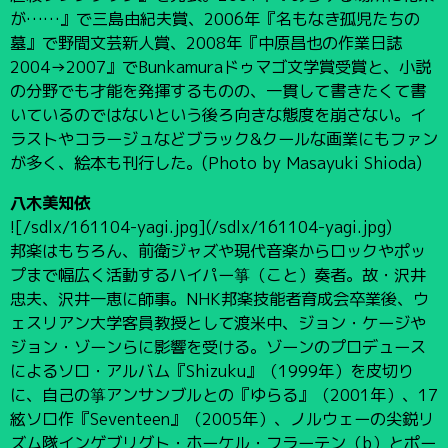
が……』で三島由紀夫賞、2006年『名もなき孤児たちの
墓』で野間文芸新人賞、2008年『中原昌也の作業日誌
2004→2007』でBunkamuraドゥマゴ文学賞受賞と、小説
の分野でも才能を発揮するものの、一貫して書きたくて書
いているのではないという後ろ向きな態度を崩さない。イ
ラストやコラージュなどブラック&クールな画業にもファン
が多く、絵本も刊行した。(Photo by Masayuki Shioda)
八木美知依
![/sdlx/161104-yagi.jpg](/sdlx/161104-yagi.jpg)
邦楽はもちろん、前衛ジャズや現代音楽からロックやポッ
プまで幅広く活動するハイパー箏（こと）奏者。故・沢井
忠夫、沢井一恵に師事。NHK邦楽技能者育成会卒業後、ウ
ェスリアン大学客員教授として渡米中、ジョン・ケージや
ジョン・ゾーンらに影響を受ける。ゾーンのプロデュース
によるソロ・アルバム『Shizuku』（1999年）を皮切り
に、自己の箏アンサンブルとの『ゆらる』（2001年）、17
絃ソロ作『Seventeen』（2005年）、ノルウェーの尖鋭リ
ズム隊インゲブリグト・ホーケル・フラーテン（b）とポー