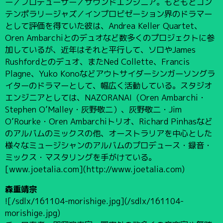
ー／プロデューサー／サウンドエンジニア。もともとコン
テンポラリージャズ／インプロビゼーション界のドラマー
として評価を得ていた彼は、Andrea Keller Quartet、
Oren Ambarchiとのデュオなど数多くのプロジェクトに参
加しているが、近年はそれと平行して、ソロやJames
Rushfordとのデュオ、またNed Collette、Francis
Plagne、Yuko Konoなどアウトサイダーシンガーソングラ
イターのドラマーとして、幅広く活動している。スタジオ
エンジニアとしては、NAZORANAI（Oren Ambarchi・
Stephen O’Malley・灰野敬二）、灰野敬二・Jim
O’Rourke・Oren Ambarchiトリオ、Richard Pinhasなど
のアルバムのミックスの他、オーストラリアを中心とした
様々なミュージシャンのアルバムのプロデュース・録音・
ミックス・マスタリングを手がけている。
[www.joetalia.com](http://www.joetalia.com)
森重靖宗
![/sdlx/161104-morishige.jpg](/sdlx/161104-
morishige.jpg)