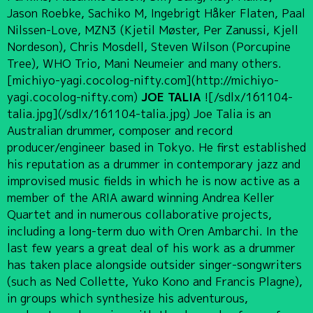
Jason Roebke, Sachiko M, Ingebrigt Håker Flaten, Paal
Nilssen-Love, MZN3 (Kjetil Møster, Per Zanussi, Kjell
Nordeson), Chris Mosdell, Steven Wilson (Porcupine
Tree), WHO Trio, Mani Neumeier and many others.
[michiyo-yagi.cocolog-nifty.com](http://michiyo-
yagi.cocolog-nifty.com)
JOE TALIA
![/sdlx/161104-
talia.jpg](/sdlx/161104-talia.jpg) Joe Talia is an
Australian drummer, composer and record
producer/engineer based in Tokyo. He first established
his reputation as a drummer in contemporary jazz and
improvised music fields in which he is now active as a
member of the ARIA award winning Andrea Keller
Quartet and in numerous collaborative projects,
including a long-term duo with Oren Ambarchi. In the
last few years a great deal of his work as a drummer
has taken place alongside outsider singer-songwriters
(such as Ned Collette, Yuko Kono and Francis Plagne),
in groups which synthesize his adventurous,