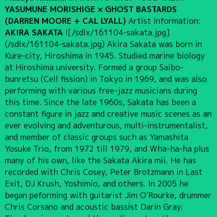
YASUMUNE MORISHIGE × GHOST BASTARDS
(DARREN MOORE + CAL LYALL)
Artist Information:
AKIRA SAKATA
![/sdlx/161104-sakata.jpg]
(/sdlx/161104-sakata.jpg) Akira Sakata was born in
Kure-city, Hiroshima in 1945. Studied marine biology
at Hiroshima university. Formed a group Saibo-
bunretsu (Cell fission) in Tokyo in 1969, and was also
performing with various free-jazz musicians during
this time. Since the late 1960s, Sakata has been a
constant figure in jazz and creative music scenes as an
ever evolving and adventurous, multi-instrumentalist,
and member of classic groups such as Yamashita
Yosuke Trio, from 1972 till 1979, and Wha-ha-ha plus
many of his own, like the Sakata Akira mii. He has
recorded with Chris Cosey, Peter Brotzmann in Last
Exit, DJ Krush, Yoshimio, and others. In 2005 he
began peforming with guitarist Jim O'Rourke, drummer
Chris Corsano and acoustic bassist Darin Gray.