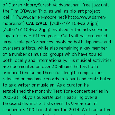
of Darren Moore/Suresh Vaidyanathan, free jazz unit
the Tim O'Dwyer Trio, as well as bio-art project
'cellF'. [www.darren-moore.net](http://www.darren-
moore.net)
CAL LYALL
![/sdlx/161104-cal2.jpg]
(/sdlx/161104-cal2.jpg) Involved in the arts scene in
Japan for over fifteen years, Cal Lyall has organized
large-scale performances involving both Japanese and
overseas artists, while also remaining a key member
of a number of musical groups which have toured
both locally and internationally. His musical activities
are documented on over 30 albums he has both
produced (including three full-length compilations
released on medama records in Japan) and contributed
to as a writer or musician. As a curator, he
established the monthly Test Tone concert series in
2005 at Tokyo’s SuperDeluxe. Featuring over a
thousand distinct artists over its 9 year run, it
reached its 100th installment in 2014. With an active