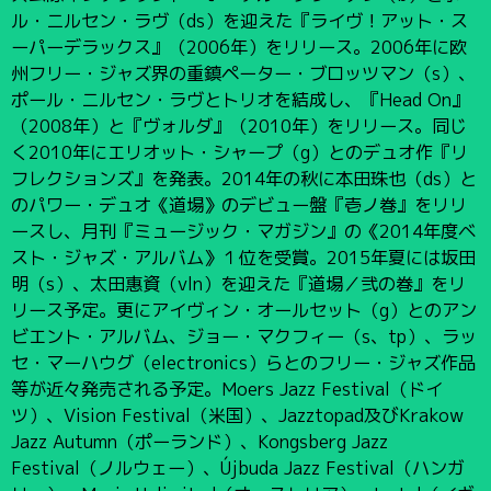
ル・ニルセン・ラヴ（ds）を迎えた『ライヴ！アット・ス
ーパーデラックス』（2006年）をリリース。2006年に欧
州フリー・ジャズ界の重鎮ペーター・ブロッツマン（s）、
ポール・ニルセン・ラヴとトリオを結成し、『Head On』
（2008年）と『ヴォルダ』（2010年）をリリース。同じ
く2010年にエリオット・シャープ（g）とのデュオ作『リ
フレクションズ』を発表。2014年の秋に本田珠也（ds）と
のパワー・デュオ《道場》のデビュー盤『壱ノ巻』をリリ
ースし、月刊『ミュージック・マガジン』の《2014年度ベ
スト・ジャズ・アルバム》１位を受賞。2015年夏には坂田
明（s）、太田惠資（vln）を迎えた『道場／弐の巻』をリ
リース予定。更にアイヴィン・オールセット（g）とのアン
ビエント・アルバム、ジョー・マクフィー（s、tp）、ラッ
セ・マーハウグ（electronics）らとのフリー・ジャズ作品
等が近々発売される予定。Moers Jazz Festival（ドイ
ツ）、Vision Festival（米国）、Jazztopad及びKrakow
Jazz Autumn（ポーランド）、Kongsberg Jazz
Festival（ノルウェー）、Újbuda Jazz Festival（ハンガ