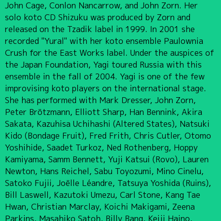
John Cage, Conlon Nancarrow, and John Zorn. Her
solo koto CD Shizuku was produced by Zorn and
released on the Tzadik label in 1999. In 2001 she
recorded "Yural" with her koto ensemble Paulownia
Crush for the East Works label. Under the auspices of
the Japan Foundation, Yagi toured Russia with this
ensemble in the fall of 2004. Yagi is one of the few
improvising koto players on the international stage.
She has performed with Mark Dresser, John Zorn,
Peter Brötzmann, Elliott Sharp, Han Bennink, Akira
Sakata, Kazuhisa Uchihashi (Altered States), Natsuki
Kido (Bondage Fruit), Fred Frith, Chris Cutler, Otomo
Yoshihide, Saadet Turkoz, Ned Rothenberg, Hoppy
Kamiyama, Samm Bennett, Yuji Katsui (Rovo), Lauren
Newton, Hans Reichel, Sabu Toyozumi, Mino Cinelu,
Satoko Fujii, Joëlle Léandre, Tatsuya Yoshida (Ruins),
Bill Laswell, Kazutoki Umezu, Carl Stone, Kang Tae
Hwan, Christian Marclay, Koichi Makigami, Zeena
Parkins, Masahiko Satoh, Billy Bang, Keiji Haino,