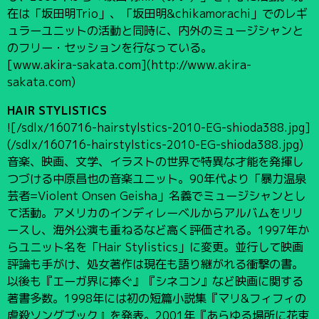
在は「坂田明Trio」、「坂田明&chikamorachi」でのレギ
ュラーユニットの活動と同時に、内外のミュージシャンと
のフリー・セッションを行なっている。
[www.akira-sakata.com](http://www.akira-
sakata.com)
HAIR STYLISTICS
![/sdlx/160716-hairstylstics-2010-EG-shioda388.jpg]
(/sdlx/160716-hairstylstics-2010-EG-shioda388.jpg)
音楽、映画、文学、イラストの世界で特異な才能を発揮し
つづける中原昌也の音楽ユニット。90年代より「暴力温泉
芸者=Violent Onsen Geisha」名義でミュージシャンとし
て活動。アメリカのインディレーベルからアルバムをリリ
ースし、海外公演も重ねるなど高く評価される。1997年か
らユニット名を「Hair Stylistics」に変更。並行して映画
評論も手がけ、処女著作は現在も語り継がれる衝撃の書。
以後も『エーガ界に捧ぐ』『シネコン』など映画に関する
著書多数。1998年には初の短篇小説集『マリ&フィフィの
虐殺ソングブック』を発表。2001年『あらゆる場所に花束