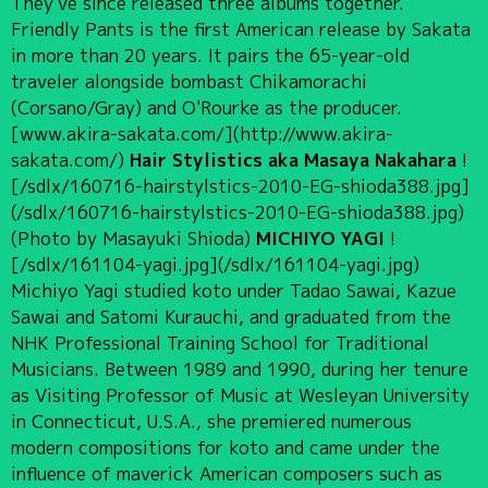
They've since released three albums together.
Friendly Pants is the first American release by Sakata
in more than 20 years. It pairs the 65-year-old
traveler alongside bombast Chikamorachi
(Corsano/Gray) and O'Rourke as the producer.
[www.akira-sakata.com/](http://www.akira-
sakata.com/)
Hair Stylistics aka Masaya Nakahara
!
[/sdlx/160716-hairstylstics-2010-EG-shioda388.jpg]
(/sdlx/160716-hairstylstics-2010-EG-shioda388.jpg)
(Photo by Masayuki Shioda)
MICHIYO YAGI
!
[/sdlx/161104-yagi.jpg](/sdlx/161104-yagi.jpg)
Michiyo Yagi studied koto under Tadao Sawai, Kazue
Sawai and Satomi Kurauchi, and graduated from the
NHK Professional Training School for Traditional
Musicians. Between 1989 and 1990, during her tenure
as Visiting Professor of Music at Wesleyan University
in Connecticut, U.S.A., she premiered numerous
modern compositions for koto and came under the
influence of maverick American composers such as