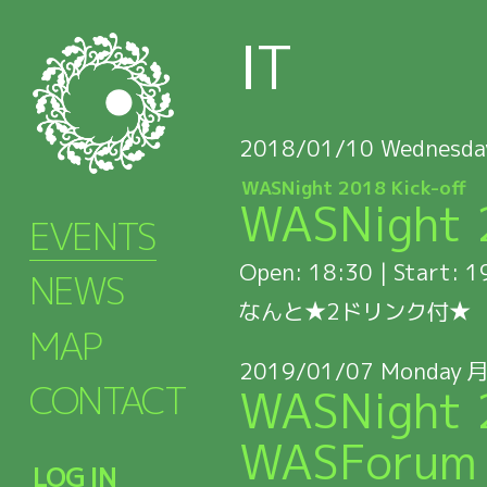
IT
2018/01/10
Wednesda
WASNight 2018 Kick-off
WASNigh
EVENTS
Open
: 18:30 |
Start
: 1
NEWS
なんと★2ドリンク付★
MAP
2019/01/07
Monday
CONTACT
WASNight 
WASForum 
LOG IN