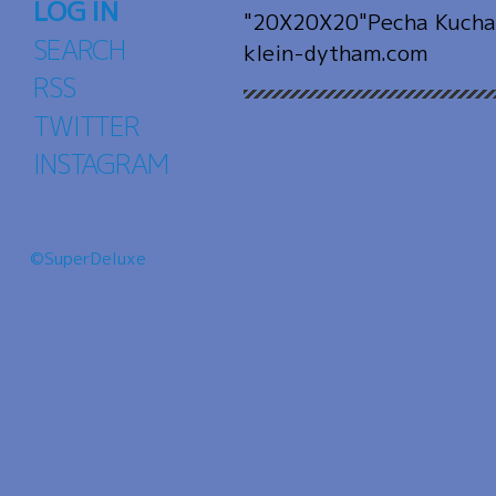
LOG IN
"20X20X20"Pecha Kucha
SEARCH
klein-dytham.com
RSS
TWITTER
INSTAGRAM
©SuperDeluxe