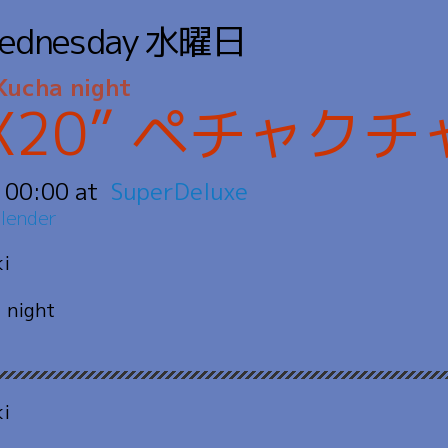
ednesday
水曜日
ucha night
0X20” ペチャク
:
00:00
SuperDeluxe
lender
ki
 night
ki