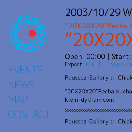
2003/10/29
W
"20X20X20"Pecha K
“20X2
Open:
00:00
| Start
Export:
iCal
Google Ca
EVENTS
Poussez Gallery ::: Chia
NEWS
“20X20X20″Pecha Kucha
MAP
klein-dytham.com
CONTACT
Poussez Gallery ::: Chia