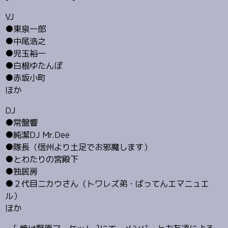
VJ
●東泉一郎
●中尾浩之
●児玉裕一
●白根ゆたんぽ
●赤坂小町
ほか
DJ
●常盤響
●純潔DJ Mr.Dee
●隊長（信州より土足でお邪魔します）
●とわたりの宮殿下
●独居房
●２代目ニカウさん（トワレズ弟・ばってんエマニュエ
ル）
ほか