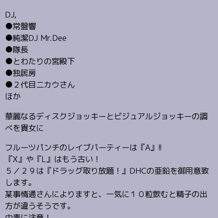
DJ,
●常盤響
●純潔DJ Mr.Dee
●隊長
●とわたりの宮殿下
●独居房
●２代目ニカウさん
ほか
華麗なるディスクジョッキーとビジュアルジョッキーの調
べを貴女に
フルーツパンチのレイブパーティーは『A』!!
『X』や『L』はもう古い！
５／２９は『ドラッグ取り放題！』DHCの亜鉛を御用意致
します。
某事情通さんによりますと、一気に１０粒飲むと精子の出
方が違うそうです。
中毒に注意！