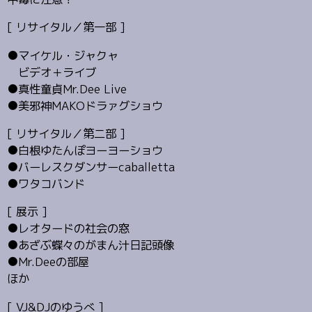
[ リサイタル／第一部 ]
●マイケル・ジャクャ
ビデオ＋ライブ
●真性童貞Mr.Dee Live
●美邪神MAKOドラァグショウ
[ リサイタル／第二部 ]
●白根ゆたんぽヨーヨーショウ
●バーレスクダンサーcaballetta
●ワタコバンド
[ 展示 ]
●レオタードの社会の窓
●あざぶ蝶々のがまん汁日記頭像
●Mr.Deeの部屋
ほか
[ VJ&DJのゆうべ ]