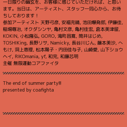
一日限りの幽玄を、お客様に感じていただければ、と思い
ます。当日は、アーティスト、スタッフ一同心から、お待
ちしております！
参加アーティスト 天野弓彦, 安福充晴, 池田爆発郎, 伊藤佳,
稲場尊冶, オクダシンヤ, 亀村文彦, 亀村佳宏, 倉本美津留,
KOKIN, 小松隆弘, GORO, 滝町昌寛, 筒井はじめ,
TOSHIKing, 長野リサ, Namicky, 長谷川じん, 藤本美沙, へ
もけ, 洞上恵理, 松本陽子・内田佳与子, 山崎愛, 山下ショウ
ヘイ, RIKOmania, yf, 和完, 和藤芯明
主催 無限運動コアファイタ
The end of summer party!!!
presented by coafighta