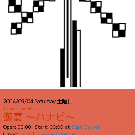
2004/09/04
Saturday
土曜日
Yu-en -- hanabi --
遊宴 〜ハナビ〜
Open:
00:00
| Start:
00:00
SuperDeluxe
Export:
iCal
Google Calender