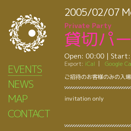
2005/02/07
M
Private Party
貸切パ
Open:
00:00
| Start
Export:
iCal
Google Ca
EVENTS
ご招待のお客様のみの入場
NEWS
MAP
invitation only
CONTACT