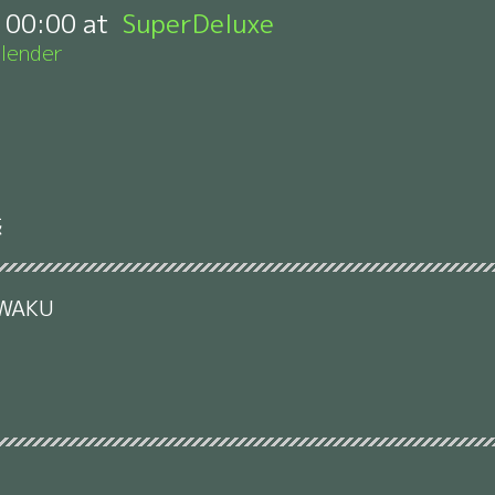
:
00:00
SuperDeluxe
lender
惑
IWAKU