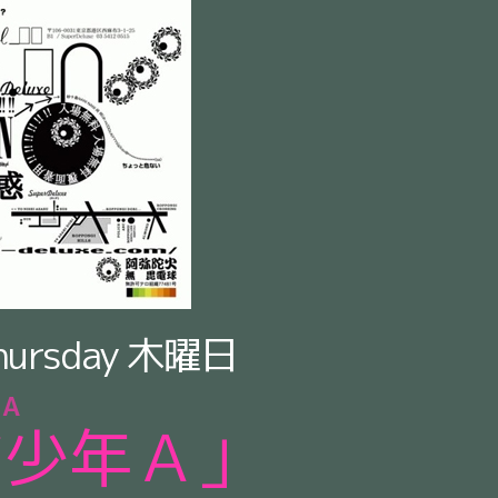
hursday
木曜日
 A
ビ少年Ａ」