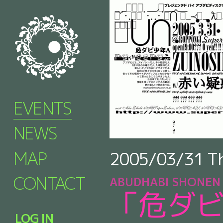
EVENTS
NEWS
MAP
2005/03/31
T
CONTACT
ABUDHABI SHONEN
「危ダ
LOG IN