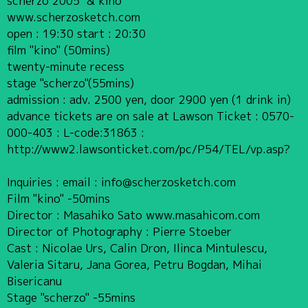
scherzo 2005 "& kino"
www.scherzosketch.com
open : 19:30 start : 20:30
film "kino" (50mins)
twenty-minute recess
stage "scherzo"(55mins)
admission : adv. 2500 yen, door 2900 yen (1 drink in)
advance tickets are on sale at Lawson Ticket : 0570-
000-403 : L-code:31863 :
http://www2.lawsonticket.com/pc/P54/TEL/vp.asp?
Inquiries : email : info@scherzosketch.com
Film "kino" -50mins
Director : Masahiko Sato www.masahicom.com
Director of Photography : Pierre Stoeber
Cast : Nicolae Urs, Calin Dron, Ilinca Mintulescu,
Valeria Sitaru, Jana Gorea, Petru Bogdan, Mihai
Bisericanu
Stage "scherzo" -55mins