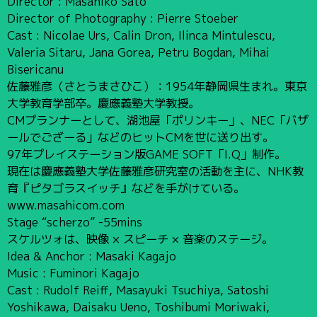
Director : Masahiko Sato
Director of Photography : Pierre Stoeber
Cast : Nicolae Urs, Calin Dron, Ilinca Mintulescu,
Valeria Sitaru, Jana Gorea, Petru Bogdan, Mihai
Bisericanu
佐藤雅彦（さとうまさひこ）：1954年静岡県生まれ。東京
大学教育学部卒。慶應義塾大学教授。
CMプランナーとして、湖池屋「ポリンキー」、NEC「バザ
ールでござーる」などのヒットCMを世に送り出す。
97年プレイステーション版GAME SOFT「I.Q」制作。
現在は慶應義塾大学佐藤雅彦研究室の活動を主に、NHK教
育『ピタゴラスイッチ』などを手がけている。
www.masahicom.com
Stage “scherzo” -55mins
スケルツォは、映像 × スピーチ × 音楽のステージ。
Idea & Anchor : Masaki Kagajo
Music : Fuminori Kagajo
Cast : Rudolf Reiff, Masayuki Tsuchiya, Satoshi
Yoshikawa, Daisaku Ueno, Toshibumi Moriwaki,