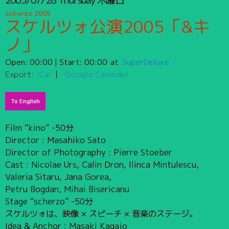
scherzo 2005
スケルツォ公演2005「&キ
ノ」
Open:
00:00
| Start:
00:00
SuperDeluxe
Export:
iCal
Google Calender
To English
Film “kino” -50分
Director : Masahiko Sato
Director of Photography : Pierre Stoeber
Cast : Nicolae Urs, Calin Dron, Ilinca Mintulescu,
Valeria Sitaru, Jana Gorea,
Petru Bogdan, Mihai Bisericanu
Stage “scherzo” -50分
スケルツォは、映像 × スピーチ × 音楽のステージ。
Idea & Anchor : Masaki Kagajo