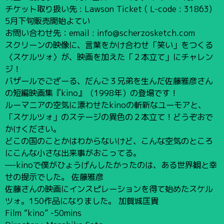
チケット取り扱い先 : Lawson Ticket ( L-code : 31863)
5月下旬販売開始よてい
お問い合わせ先：email : info@scherzosketch.com
スクリーンの映像に、言葉をかけ合わせ「笑い」をつくる
〈スケルツォ〉が、映画を加えた「２本立て」にチャレン
ジ！
バザールでござーる、だんご３兄弟を生んだ佐藤雅彦さん
の短編映画集『kino』（1998年）の登場です！
ルーマニアの空気に漂わせたkinoの斬新なユーモアと、
「スケルツォ」のステージの異色の２本立て！どうぞおで
かけください。
どこの国のことかはわからないけど、こんな空気のところ
にこんな小さな出来事がおこってる。
—-kinoで僕がひょうげんしたかったのは、ある世界観と幸
せの提示でした。 佐藤雅彦
佐藤さんの映画にインスピレーションを得て始めたスケル
ツォ。150作品になりました。 加賀城匡貴
Film “kino” -50mins