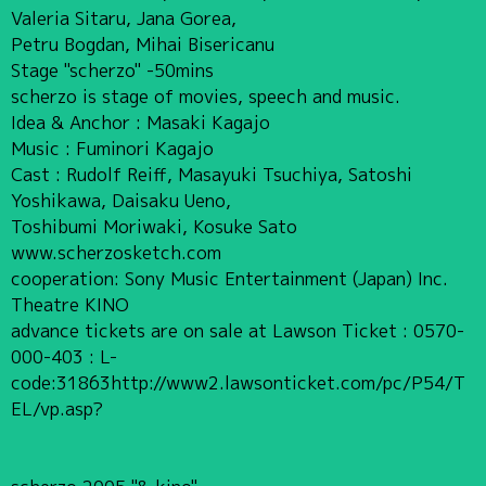
Valeria Sitaru, Jana Gorea,
Petru Bogdan, Mihai Bisericanu
Stage "scherzo" -50mins
scherzo is stage of movies, speech and music.
Idea & Anchor : Masaki Kagajo
Music : Fuminori Kagajo
Cast : Rudolf Reiff, Masayuki Tsuchiya, Satoshi
Yoshikawa, Daisaku Ueno,
Toshibumi Moriwaki, Kosuke Sato
www.scherzosketch.com
cooperation: Sony Music Entertainment (Japan) Inc.
Theatre KINO
advance tickets are on sale at Lawson Ticket : 0570-
000-403 : L-
code:31863http://www2.lawsonticket.com/pc/P54/T
EL/vp.asp?