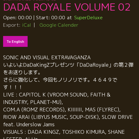
DADA ROYALE VOLUME 02
Open:
00:00
| Start:
00:00
SuperDeluxe
Export:
iCal
Google Calender
To English
SONIC AND VISUAL EXTRAVAGANZA
いよいよDaDaKingZプレゼンツ「DaDaRoyale」の第２弾
をお送りします。
さらに強化して、今回もノリノリです。４６４９で
す！！！
LIVE : CAPITOL K (VROOM SOUND, FAITH &
INDUSTRY, PLANET-MU),
COM.A (ROMZ RECORDS), KIIIIIII, MAS (FLYREC),
RIOW ARAI (LIBYUS MUSIC, SOUP-DISK), SLOW DRIVE
feat. Underslow Jams
VISUALS : DADA KINGZ, TOSHIKO KIMURA, SHANE