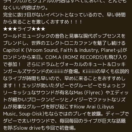
ライブ/DJ/ビジュアルの内容はすべてにおいて、とんでも
なくいい内容ばかり。
完全に抜け目がないイベントとなっているので、早い時間
から来ることを激しくおすすめ！！！
★★★ライブ★★★
ワールドミュージックの音色と見事な現代ポップセンスを
ブレンドし、世界のエレクトロニカファンを魅了し続ける
Capitol K (Vroom Sound, Faith & Industry, Planet-μ)が
ロンドンから来日。COM.A (ROMZ RECORDS)も飛び入り
で参加！ さらにドラムとヴォーカルのキュート＆ロッキ
ンガールズサウンドのKiiiiiiiが登場。Kiiiiiiiの早くも伝説的
なライブが時間も早いので、早めに来ることをおすすめし
ます！！エッジが効いたダビーでグルービーでちょっとフ
リーキッシュなサウンドが有名なMas (Flyrec）やエディッ
トが細かいブロークンビーツとノイジーでファットなリズ
ムが見事なグルーヴを呼び起こすRiow Arai (Libyus
Music, Soup-Disk)もならではのプレイを披露。ディープで
ダビーで太いサウンドで、毎回毎回のライブが巨大な話題
を呼ぶslow driveも今回で初登場。