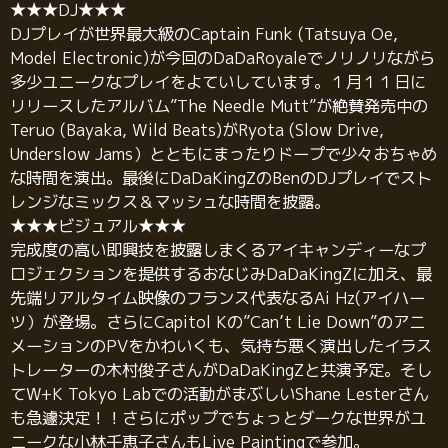
★★★DJ★★★
DJプレイが世界最大級のCaptain Funk (Tatsuya Oe,
Model Electronic)が今回のDaDaRoyaleでノリノリながら
多少ユニークなプレイをよていしています。１月１１日に
リリースしたアルバム”The Needle Mutt”が絶賛発売中の
Teruo (Bayaka, Wild Beats)がRyota (Slow Drive,
Underslow Jams）とともにまったりドープで少々おちゃめ
な時間を演出。最後にDaDaKingZのBenのDJプレイでスト
レンジなミックス＆マッシュな時間を披露。
★★★ビジュアル★★★
完成度の高い即興技を披露しまくるアイキャンディーなプ
ロジェクションを提供するおなじみDaDaKingZに加え、最
先端リアルタイム映像のフランス代表なるAi Hz(アイハー
ツ）が登場。さらにCapitol Kの”Can’t Lie Down”のアニ
メーションのPVをかわいくも、気持ち悪く演出したイラス
トレーターの木村俊子さんがDaDaKingZと共演予定。そし
てW+K Tokyo Labでの活動がまぶしいShane Lesterさん
も急遽決定！！さらにポップでちょっとダークな世界がユ
ニークな小林千恵子さんもLive Paintingで参加。