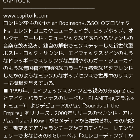
CAPITOL K
———————————————————–
www.capitolk.com
ロンドン在住のKristian RobinsonよるSOLOプロジェク
ト。エレクトロニカやニューウェイヴ、ヒップホップ、オ
ルタナ、ワールド・ミュージックなどあらゆるジャンルの
音楽を飲み込み、独自の解釈でミクスチャーした新世代型
ポスト・ロック・サウンド。エイフェックスツインのよう
なドラッギーでスリリングな展開やホルガー・シューカイ
のような無国籍で実験的なコラージュ感覚などをブレンド
したかのようなミラクルなポップセンスで世界中のリスナ
ーに衝撃を与えている。
■ 1999年、エイフェックスツインとも親交のあるμ-Ziqこ
とマイク・パラディナスのレーベル「PLANET-μ(プラネッ
トミュー)」よりデビューアルバム「Sounds of the
Empire」をリリース。2000年リリースのセカンド・アル
バム「Island Row」が各メディアから絶賛され、その内容
を一部変えてアヴァランチーズやプロディジー、レモンジ
ェリーでおなじみのBIGレーベル「XLレコーディング」か