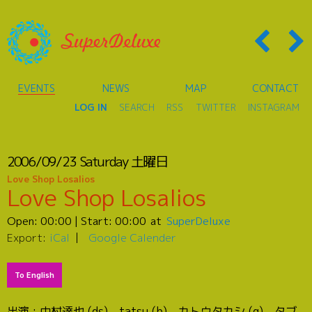
EVENTS
NEWS
MAP
CONTACT
LOG IN
SEARCH
RSS
TWITTER
INSTAGRAM
2006/09/23
Saturday
土曜日
Love Shop Losalios
Love Shop Losalios
Open:
00:00
| Start:
00:00
SuperDeluxe
Export:
iCal
Google Calender
To English
出演 : 中村達也 (ds)、tatsu (b)、カトウタカシ (g)、タブ