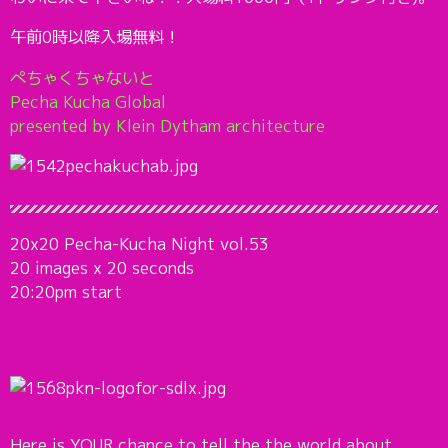
午前0時以降入場無料！
ぺちゃくちゃないと
Pecha Kucha Global
presented by Klein Dytham architecture
20x20 Pecha-Kucha Night vol.53
20 images x 20 seconds
20:20pm start
Here is YOUR chance to tell the the world about