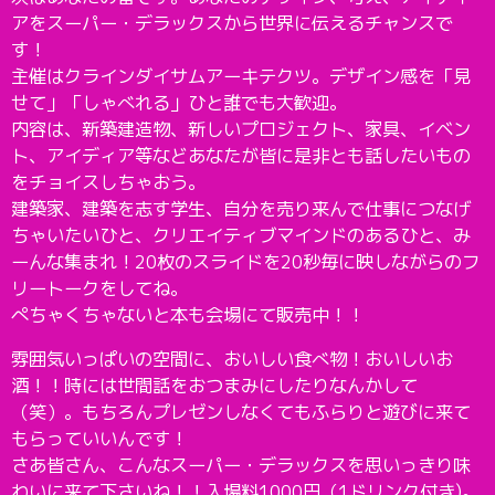
アをスーパー・デラックスから世界に伝えるチャンスで
す！
主催はクラインダイサムアーキテクツ。デザイン感を「見
せて」「しゃべれる」ひと誰でも大歓迎。
内容は、新築建造物、新しいプロジェクト、家具、イベン
ト、アイディア等などあなたが皆に是非とも話したいもの
をチョイスしちゃおう。
建築家、建築を志す学生、自分を売り来んで仕事につなげ
ちゃいたいひと、クリエイティブマインドのあるひと、み
ーんな集まれ！20枚のスライドを20秒毎に映しながらのフ
リートークをしてね。
ぺちゃくちゃないと本も会場にて販売中！！
雰囲気いっぱいの空間に、おいしい食べ物！おいしいお
酒！！時には世間話をおつまみにしたりなんかして
（笑）。もちろんプレゼンしなくてもふらりと遊びに来て
もらっていいんです！
さあ皆さん、こんなスーパー・デラックスを思いっきり味
わいに来て下さいね！！入場料1000円（1ドリンク付き)。