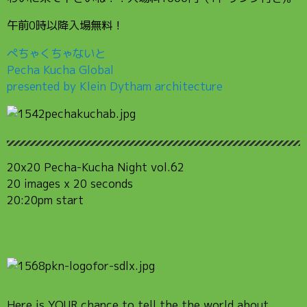
午前0時以降入場無料！
ぺちゃくちゃないと
Pecha Kucha Global
presented by Klein Dytham architecture
20x20 Pecha-Kucha Night vol.62
20 images x 20 seconds
20:20pm start
Here is YOUR chance to tell the the world about