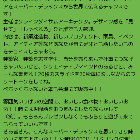
アをスーパー・デラックスから世界に伝えるチャンスで
す！
主催はクラインダイサムアーキテクツ。デザイン感を「見
せて」「しゃべれる」ひと誰でも大歓迎。
内容は、新築建造物、新しいプロジェクト、家具、イベン
ト、アイディア等などあなたが皆に是非とも話したいもの
をチョイスしちゃおう。
建築家、建築を志す学生、自分を売り来んで仕事につなげ
ちゃいたいひと、クリエイティブマインドのあるひと、み
ーんな集まれ！20枚のスライドを20秒毎に映しながらのフ
リートークをしてね。
ぺちゃくちゃないと本も会場にて販売中！！
雰囲気いっぱいの空間に、おいしい食べ物！おいしいお
酒！！時には世間話をおつまみにしたりなんかして
（笑）。もちろんプレゼンしなくてもふらりと遊びに来て
もらっていいんです！
さあ皆さん、こんなスーパー・デラックスを思いっきり味
わいに来て下さいね！！入場料1000円（1ドリンク付き)。