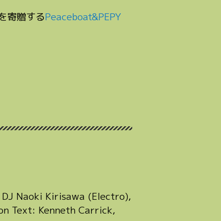
を寄贈する
Peaceboat&PEPY
DJ Naoki Kirisawa (Electro),
on Text: Kenneth Carrick,