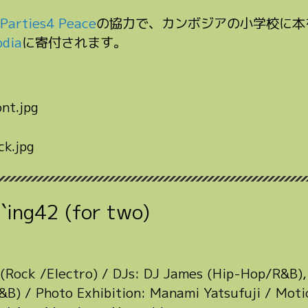
Parties4 Peace
の協力で、カンボジアの小学校に本
odia
に寄付されます。
 `ing42 (for two)
(Rock /Electro) / DJs: DJ James (Hip-Hop/R&B), 
B) / Photo Exhibition: Manami Yatsufuji / Moti