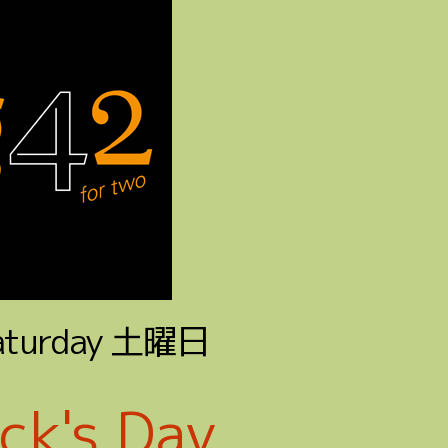
aturday
土曜日
ick's Day