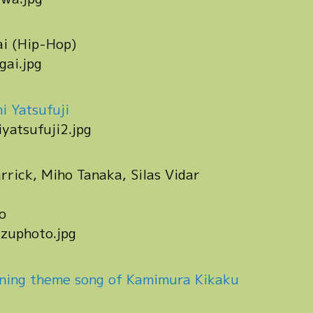
i (Hip-Hop)
i Yatsufuji
rrick, Miho Tanaka, Silas Vidar
o
ining theme song of Kamimura Kikaku