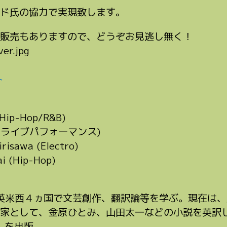
ド氏の協力で実現致します。
販売もありますので、どうぞお見逃し無く！
ト
(Hip-Hop/R&B)
(Rockライブパフォーマンス)
risawa (Electro)
i (Hip-Hop)
日英米西４ヵ国で文芸創作、翻訳論等を学ぶ。現在は
家として、金原ひとみ、山田太一などの小説を英訳し
画」を出版。