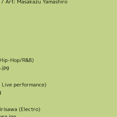
r / Art: Masakazu Yamashiro
(Hip-Hop/R&B)
 Live performance)
risawa (Electro)