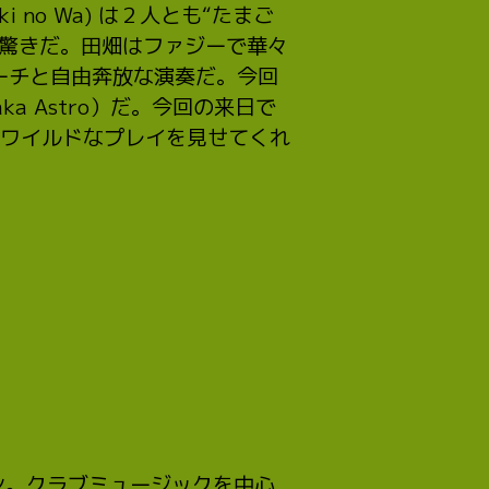
suki no Wa) は２人とも“たまご
は驚きだ。田畑はファジーで華々
ーチと自由奔放な演奏だ。今回
ka Astro）だ。今回の来日で
はワイルドなプレイを見せてくれ
ーン。クラブミュージックを中心