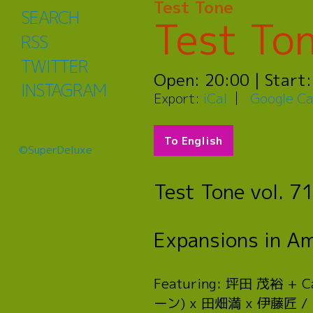
Test Tone
SEARCH
Test To
RSS
TWITTER
Open:
20:00
| Start
INSTAGRAM
Export:
iCal
Google Ca
To English
©SuperDeluxe
Test Tone vol. 7
Expansions in A
Featuring: 坪田 茂裕 +
ーン) x 田畑満 x 伊藤匠 / DJ