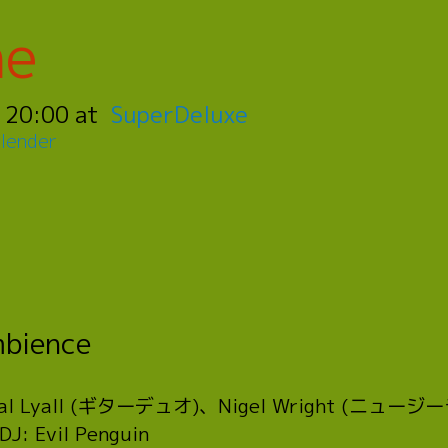
ne
:
20:00
SuperDeluxe
lender
1
mbience
 Cal Lyall (ギターデュオ)、Nigel Wright (ニュージ
: Evil Penguin