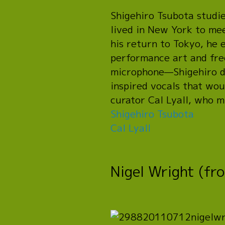
Shigehiro Tsubota studi
lived in New York to me
his return to Tokyo, he
performance art and free
microphone—Shigehiro de
inspired vocals that wou
curator Cal Lyall, who 
Shigehiro Tsubota
Cal Lyall
Nigel Wright (fr