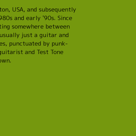
ton, USA, and subsequently
80s and early '90s. Since
xisting somewhere between
usually just a guitar and
ses, punctuated by punk-
guitarist and Test Tone
own.