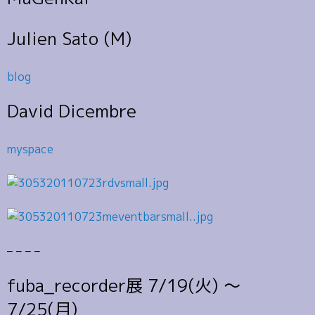
Julien Sato (M)
blog
David Dicembre
myspace
– – – –
fuba_recorder展 7/19(火) 〜
7/25(月)