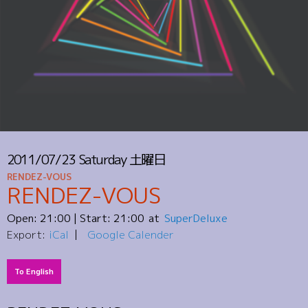
2011/07/23
Saturday
土曜日
RENDEZ-VOUS
RENDEZ-VOUS
Open:
21:00
| Start:
21:00
SuperDeluxe
Export:
iCal
Google Calender
To English