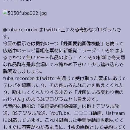
@fuba recorderはTwitter上にある奇妙なプログラムで
す。
今回の展示では機能の一つ「録画要約画像機能」を使って
放送中のテレビ番組を素材に新感覚コラージュ！それはま
るでかつて無いアート作品のよう！？？ その斬新で奇天烈
な作品群を是非会場にてお確かめ下さい！少し踏み込んで
説明致しましょう。
fuba recorderはTwitterを通じて受け取った要求に応じて
テレビを録画したり、その他いろんなことを教えてくれた
り、励ましてくれたりするまるで「近所にいる変わり者の
おじさん」のようなプログラムとも言えます。
代表的な機能の「録画要約画像機能」は地上デジタル放
送、BSデジタル放送、YouTube、ニコニコ動画、Ustream
に対応しています。これは録画した番組や動画を観なくて
もすぐに内容がわかるように、1枚の画像として要約してく