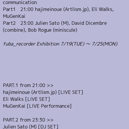
communication
Part1 21:00 hajimeinoue (Artlism.jp), Eli Walks,
MuGenKai
Part2 23:00 Julien Sato (M), David Dicembre
(combine), Bob Rogue (miniscule)
fuba_recorder Exhibition 7/19(TUE) 〜 7/25(MON)
PART.1 from 21:00 >>
hajimeinoue (Artlism.jp) [LIVE SET]
Eli Walks [LIVE SET]
MuGenKai [LIVE Performance]
PART.2 from 23:30 >>
Julien Sato (M) [DJ SET]