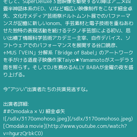
そして、SuperDeluxe３面映像を駆使するVJ陣はアニメ四
畳半神話体系のED、VJなど幅広い映像制作をこなす細金卓
矢、文化庁メディア芸術祭ドルトムント展でのパファーマ
ンスが記憶に新しいonom、手芸素材と電子技術を重ねあわ
せた独特の表現活動を続けるテクノ手芸部による初VJ、思
い出横丁情報科学芸術アカデミー主宰、自作デバイス、ソ
フトウェアでのパフォーマンスを展開する谷口暁彦、
+MUS「VEIN」分解系「Bridge of Babel」のアートワーク
を手がける道産子映像作家Taiyo☀Yamamotoがスーデラ３
面を照らす。そしてDJを務めるALLY BABAが金曜の夜を盛
り上げる。
今”アツい”出演者たちの共演見逃すな。
出演者詳細:
##Omodaka × VJ 細金卓矢
![/sdlx/3170omohoso.jpeg](/sdlx/3170omohoso.jpeg)
[Omodaka movie](http://www.youtube.com/watch?
v=hgurzQrbkC0)