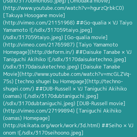
(/sdlx/3170omohoso.jpeg) [Omodaka movie]
(http://www.youtube.com/watch?v=hgurzQrbkC0)
[Takuya Hosogane movie]
(http://vimeo.com/21151968) ##Go-qualia × VJ Taiyo
Yamamoto ![/sdlx/317059taiyo.jpeg]
(/sdlx/317059taiyo.jpeg) [Go-qualia movie]
(http://vimeo.com/21765987) [Taiyo Yamamoto
Homepage](http://deform.in/) ##Daisuke Tanabe × VJ
Taniguchi Akihiko ![/sdlx/3170daisuketechno.jpeg]
(/sdlx/3170daisuketechno.jpeg) [Daisuke Tanabe
Movie](http://www.youtube.com/watch?v=mcGLZVq-
75s) [techno shugei bu Homepage](http://techno-
shugei.com/) ##DUB-Russell × VJ Taniguchi Akihiko
(oamas) ![/sdlx/3170dubtaniguchi.jpeg]
(/sdlx/3170dubtaniguchi.jpeg) [DUB-Russell movie]
(http://vimeo.com/27199894) [Taniguchi Akihiko
(oamas) Homepage]
(http://okikata.org/work/work/3d.html) ##Seiho × VJ
onom ![/sdlx/3170seihoono.jpeg]