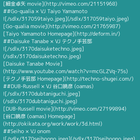
[細金卓矢 movie](http://vimeo.com/21151968)
##Go-qualia × VJ Taiyo Yamamoto
![/sdlx/317059taiyo.jpeg](/sdlx/317059taiyo.jpeg)
[Go-qualia movie](http://vimeo.com/21765987)
[Taiyo Yamamoto Homepage](http://deform.in/)
##Daisuke Tanabe × VJ テクノ手芸部
![/sdlx/3170daisuketechno.jpeg]
(/sdlx/3170daisuketechno.jpeg)
[Daisuke Tanabe Movie]
(http://www.youtube.com/watch?v=mcGLZVq-75s)
[テクノ手芸部 Homepage](http://techno-shugei.com/)
##DUB-Russell × VJ 谷口暁彦 (oamas)
![/sdlx/3170dubtaniguchi.jpeg]
(/sdlx/3170dubtaniguchi.jpeg)
[DUB-Russell movie](http://vimeo.com/27199894)
[谷口暁彦 (oamas) Homepage]
(http://okikata.org/work/work/3d.html)
##Seiho × VJ onom
![/sdlx/3170seihoono.jpeg](/sdlx/3170seihoono.jpeg)