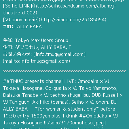
[Seiho LINK](http://seiho.bandcamp.com/album/j-
theatre-d-002)
[VJ onommovie](http://vimeo.com/23185054)
##DJ ALLY BABA
主催: Tokyo Max Users Group
企画: ダブラセル, ALLY BABA, F
お問い合わせ: [info.tmug@gmail.com]
(mailto:info.tmug@gmail.com)
##TMUG presents channel LIVE: Omodaka × VJ
Takuya Hosogane, Go-qualia × VJ Taiyo Yamamoto,
Daisuke Tanabe × VJ techno shugei bu, DUB-Russell ×
VJ Taniguchi Akihiko (oamas), Seiho × VJ onom, DJ
ALLY BABA *for women & student only* before
19:30 entry 1500yen plus 1 drink ##Omodaka × VJ
Takuya Hosogane ![/sdlx/3170omohoso.jpeg]