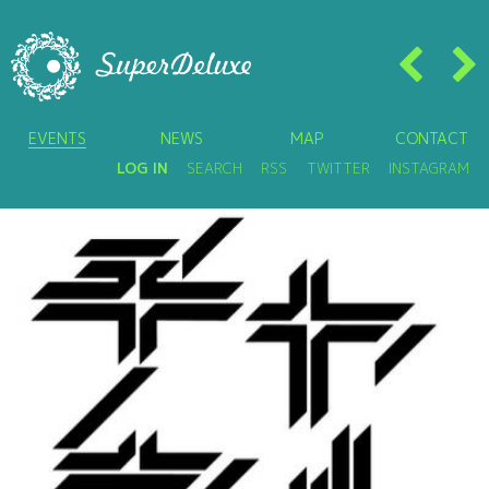
EVENTS
NEWS
MAP
CONTACT
LOG IN
SEARCH
RSS
TWITTER
INSTAGRAM