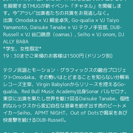
を展開するTMUGが新イベント「チャネル」を開催しま
す。今”アツい”出演者たちの共演をお見逃しなく。
出演: Omodaka × VJ 細金卓矢, Go-qualia × VJ Taiyo
Yamamoto, Daisuke Tanabe × VJ テクノ手芸部, DUB-
Russell × VJ 谷口暁彦（oamas）, Seiho × VJ onom, DJ
ALLY BABA
*学生、女性限定*
19：30までご来場のお客様は1500円 (ドリンク別)
テクノ民謡とモーション・グラフィックスの融合プロジェ
クトOmodaka、その勢いはとどまることを知らない分解系
レコーズ主宰、Virgin Babylonからリリースを控えるGo-
qualia、Red Bull Music Academy出身Sonar バルセロナ、
東京に出演を果たし世界を駆け回るDaisuke Tanabe、個性
的なルックスから変幻自在な音楽を紡ぎ出す西のビートメ
イカーSeiho、APMT NIGHT、Out of Dotsで喝采をあび
快進撃を続けるDUB-Russell。