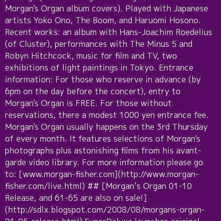
Morgan's Organ album covers). Played with Japanese
artists Yoko Ono, The Boom, and Haruomi Hosono.
Recent works: an album with Hans-Joachim Roedelius
(of Cluster), performances with The Minus 5 and
Robyn Hitchcock, music for film and TV, two
exhibitions of light paintings in Tokyo. Entrance
information: For those who reserve in advance (by
6pm on the day before the concert), entry to
Morgan's Organ is FREE. For those without
reservations, there a modest 1000 yen entrance fee.
Morgan's Organ usually happens on the 3rd Thursday
of every month. It features selections of Morgan's
photographs plus astonishing films from his avant-
garde video library. For more information please go
to: [www.morgan-fisher.com](http://www.morgan-
fisher.com/live.html) ## [Morgan’s Organ 01-10
Release, and 61-65 are also on sale!]
(http://sdlx.blogspot.com/2008/08/morgans-organ-