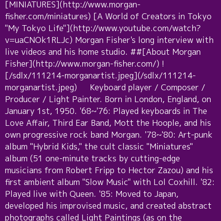
[MINIATURES](http://www.morgan-
fisher.com/miniatures) [A World of Creators in Tokyo
"My Tokyo Life"](http://www.youtube.com/watch?
v=uaCNOk1RLJc) Morgan Fisher's long interview with
live videos and his home studio. ##[About Morgan
Fisher](http://www.morgan-fisher.com/) !
[/sdlx/111214-morganartist.jpeg](/sdlx/111214-
morganartist.jpeg) Keyboard player / Composer /
Producer / Light Painter. Born in London, England, on
January 1st, 1950. '68~'76: Played keyboards in The
Love Affair, Third Ear Band, Mott the Hoople, and his
own progressive rock band Morgan. '78~'80: Art-punk
album "Hybrid Kids," the cult classic "Miniatures"
album (51 one-minute tracks by cutting-edge
musicians from Robert Fripp to Hector Zazou) and his
first ambient album "Slow Music" with Lol Coxhill. '82:
Played live with Queen. '85: Moved to Japan,
developed his improvised music, and created abstract
photographs called Light Paintings (as on the