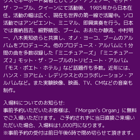
リスでキーボード奏者としてラブ・アフェアー、モット・
ザ・フープル、クイーンにて活動後、 1985年から日本在
住。活動の幅は広く、現在も世界の第一線で活躍中。ソロ
活動ではアンビエント、ミニマル、即興演奏を行う。日本
では喜納昌吉、細野晴臣、ブーム、おおたか静流、中村明
一、八木美知依らと共演し、オノ・ヨーコ、ブームのアル
バムをプロデュース。他のプロデュース・アルバムに１分
間の曲を多数収録した「ミニチュアーズ」「ミニチュアー
ズ２」モット・ザ・フープルのトリビュート・アルバム
「モス・ポエト・ホテル」など話題作も多数。近年には、
ハンス・ヨアヒム・レデリウスとのコラボレーション・ア
ルバムなど。また実験映像、映画、TV、CMなどの音楽も
制作。
入場料についてのお知らせ:
事前予約いただいたお客様は、「Morgan’s Organ」に無料
でご入場いただけます。 ご予約されずに当日直接ご来場い
ただいた場合、入場料は1,000円になります。
※事前予約の受付は前日午後6時で閉め切らせて頂きます。