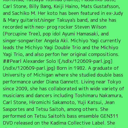
Carl Stone, Billy Bang, Keiji Haino, Mats Gustafsson,
and Sachiko M. Her koto has been featured in ex-Judy
& Mary guitarist/singer Takuya's band, and she has
recorded with neo- prog rocker Steven Wilson
(Porcupine Tree), pop idol Ayumi Hamasaki, and
singer-songwriter Angela Aki. Michiyo Yagi currently
leads the Michiyo Yagi Double Trio and the Michiyo
Yagi Trio, and also perfon her original compositions.
##Pearl Alexander Solo ![/sdlx/120609-parl.jpg]
(/sdlx/120609-parl.jpg) Born in 1982. A graduate of
University of Michigan where she studied double bass
performance under Diana Gannett. Living near Tokyo
since 2009, she has collaborated with wide variety of
musicians and dancers including Toshimaru Nakamura,
Carl Stone, Hiromichi Sakamoto, Yuji Katsui, Jean
Sasportes and Tetsu Saitoh, among others. She
performed on Tetsu Saitoh's bass ensemble GEN311
DVD released on the Kadima Collective Label. She