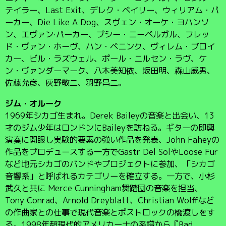
テイラー、Last Exit、デレク・ベイリー、ウィリアム・パ
ーカー、Die Like A Dog、スヴェン・オーケ・ヨハンソ
ン、エヴァン·パーカー、ブシー・ニーベルガル、フレッ
ド・ヴァン・ホーヴ、ハン・ベニンク、ヴィレム・ブロイ
カー、ビル・ラズウェル、ポール・ニルセン・ラヴ、ケ
ン・ヴァンダーマーク、八木美知依、坂田明、森山威男、
佐藤允彦、灰野敬二、羽野昌二。
ジム・オルーク
1969年シカゴ生まれ。Derek Baileyの音楽と出会い、13
才のジム少年はロンドンにBaileyを訪ねる。ギターの即興
演奏に開眼し実験的要素の強い作品を発表、John Faheyの
作品をプロデュースする一方でGastr Del SolやLoose Fur
など地元シカゴのバンドやプロジェクトに参加、「シカゴ
音響系」と呼ばれるカテゴリーを確立する。一方で、小杉
武久と共に Merce Cunningham舞踏団の音楽を担当、
Tony Conrad、Arnold Dreyblatt、Christian Wolffなど
の作曲家との仕事で現代音楽とポストロックの橋渡しをす
る。1998年超現代的アメリカーナの系譜から『Bad