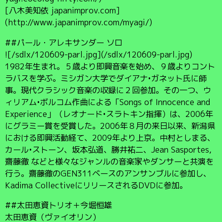
[八木美知依 japanimprov.com]
(http://www.japanimprov.com/myagi/)
##パール・アレキサンダー ソロ
![/sdlx/120609-parl.jpg](/sdlx/120609-parl.jpg)
1982年生まれ。５歳より即興音楽を始め、９歳よりコント
ラバスを学ぶ。ミシガン大学でダイアナ•ガネット氏に師
事。現代クラシック音楽の収録に２回参加。その一つ、ウ
ィリアム•ボルコム作曲による「Songs of Innocence and
Experience」（レオナード•スラトキン指揮）は、2006年
にグラミー賞を受賞した。2006年８月の来日以来、新潟県
における即興活動経て、2009年より上京。中村としまる、
カール•ストーン、坂本弘道、勝井祐二、Jean Sasportes,
齋藤徹 などと様々なジャンルの音楽家やダンサーと共演を
行う。齋藤徹のGEN311ベースのアンサンブルに参加し、
Kadima CollectiveにリリースされるDVDに参加。
##太田恵資トリオ＋今堀恒雄
太田恵資（ヴァイオリン）