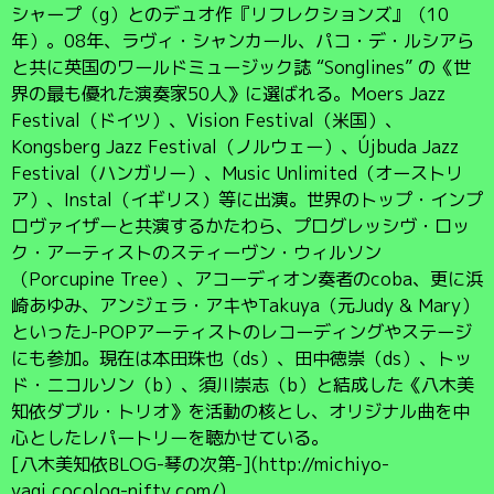
シャープ（g）とのデュオ作『リフレクションズ』（10
年）。08年、ラヴィ・シャンカール、パコ・デ・ルシアら
と共に英国のワールドミュージック誌 “Songlines” の《世
界の最も優れた演奏家50人》に選ばれる。Moers Jazz
Festival（ドイツ）、Vision Festival（米国）、
Kongsberg Jazz Festival（ノルウェー）、Újbuda Jazz
Festival（ハンガリー）、Music Unlimited（オーストリ
ア）、Instal（イギリス）等に出演。世界のトップ・インプ
ロヴァイザーと共演するかたわら、プログレッシヴ・ロッ
ク・アーティストのスティーヴン・ウィルソン
（Porcupine Tree）、アコーディオン奏者のcoba、更に浜
崎あゆみ、アンジェラ・アキやTakuya（元Judy & Mary）
といったJ-POPアーティストのレコーディングやステージ
にも参加。現在は本田珠也（ds）、田中徳崇（ds）、トッ
ド・ニコルソン（b）、須川崇志（b）と結成した《八木美
知依ダブル・トリオ》を活動の核とし、オリジナル曲を中
心としたレパートリーを聴かせている。
[八木美知依BLOG-琴の次第-](http://michiyo-
yagi.cocolog-nifty.com/)