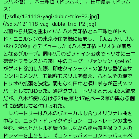
ラバス他） 、本田珠也（ドラムス） 、田中徳崇（ドラム
ス）
![/sdlx/121118-yagi-duble-trio-P2.jpg]
(/sdlx/121118-yagi-duble-trio-P2.jpg)
以前から共演を重ねていた八木美知依と本田珠也がトッ
ド・ニコルソンの東京移住を機に結成し、『Jazz Art せん
がわ 2009』でデビューした《八木美知依トリオ》が前身
となるグループ。同年9月のピットイン公演でトリオに田中
徳崇とフランスから来日中のユーグ・ヴァンサン（cello）
がゲスト参加した際、即席クインテットの強力な重低音サ
ウンドにメンバーも観客もスリルを憶え、八木はその場で
トリオの拡張を決定。間もなく田中と須川崇志が正式メン
バーとして加わった。通常ダブル・トリオと言えば6人編成
だが、八木が使い分ける21絃箏と17絃ベース箏の異なる個
性に配慮して名付けられた。
レパートリーは八木のヴォーカルも含むオリジナル曲を
中心に、ニック・ドレイクやジョン・コルトレーンの曲も
含む。合体とバトルを繰り返しながら緊張感を保つ２人の
ドラマーを土台とし、《コントラバス＋コントラバス＋ベ