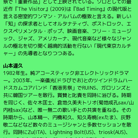
祭で「重要作品」として上映されている。ソロとしての最
近作『The Visitor』(2009)は『Bad Timing』の現代版と
言える密室的ワンマン・アルバムの極致と言える。新しい
「知」の探求者としてオルタナティヴ、ポストロック、エ
クスペリメンタル・ポップ、映画音楽、フリー・ミュージ
ック、ジャズ、アメリカーナ、現代音楽など様々なジャン
ルの極北を切り開く越境的活動を行ない「現代東京カルチ
ャー」の先導者となりつつある。
山本達久
1982年生。純アコースティック非エレクトリックドラマ
ー。2003年、一楽儀光(ドラびでお)とのツインドラムハー
ドスカムコアバンド「香港男祭」でRUINS、ガロリンズと
共に韓国ツアーを敢行。賞賛と叱責を同時に浴びる。時期
を同じく、佐々木匡士、倉地久美夫トリオ(菊地成孔sax/山
内桂sax)など、唯一無二の歌い手との共演を重ねる。その
時期から、山本精一、内橋和久、知久寿焼(exたま)、灰野
敬二などなど数々のミュージシャンと多数セッションを敢
行。同時にZu(ITA)、Lightning Bolt(US)、triosk(AUS)、