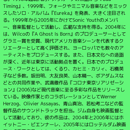
Timing』、1999年、フォークやミニマル音楽などをミック
スしたソロ・アルバム『Eureka』を発表、大きく注目され
る。1999年から2005年にかけてSonic Youthのメンバ
ー、音楽監督として活動し、広範な支持を得る。2004年に
は、Wilcoの『A Ghost Is Born』のプロデューサーとして
グラミー賞を受賞、現代アメリカ音楽シーンを代表するク
リエーターとして高く評価され、ヨーロッパでも数々のア
ーティストをプロデュースする。また、日本文化への造詣
が深く、近年は東京に活動拠点を置く。日本でのプロデュ
ース・ワークとしては、くるり、カヒミ・カリィ、石橋英
子など多数。坂田明、大友良英、山本精一、ボアダムスな
どとの共同作業や、武満徹作品『コロナ東京リアリゼーシ
ョン』(2006)など現代音楽に至る多彩な作品をリリースし
ている。映像作家とのコラボレーションとしてWerner
Herzog、Olivier Assayas、青山真治、若松考二などの監
督作品のサウンドトラックを担当。ジム自身も映画監督と
して活動しており、彼の作品は、2004年と2006年にはホ
イットニー・ビエンナーレ、2005年にはロッテルダム映画