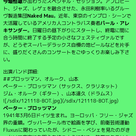
今堀恒雄
が加わったスペシャル・セッション。アフロビー
ト、ジャズ、レゲェを融合させた、永田利樹率いるグルー
ヴ製造集団
Naked Mau
。近年、東京のインプロ・シーンで
大活躍しているアメリカ人コントラバス奏者
パール・アレ
キサンダー
。日曜日の昼下がりにスタートし、終電に間に
合う時間に終了する予定の小さなフェスティヴァルです
が、どうぞスーパーデラックス自慢の地ビールなどを片手
に、盛りだくさんのコンサートをごゆっくりお楽しみ下さ
い。
出演バンド詳細:
##ブロッツマン、オルーク、山本
ペーター・ブロッツマン（サックス、クラリネット）
ジム・オルーク（ギター）、山本達久（ドラムス）
![/sdlx/121118-BOT.jpg](/sdlx/121118-BOT.jpg)
ペーター・ブロッツマン
1941年3月6日ドイツ生まれ。ヨーロッパ・フリー・ジャズ
界の重鎮。ヴッパータール市で絵画を学び、前衛芸術運動
Fluxusに関わっていたが、シドニー・ベシェを見たのがき