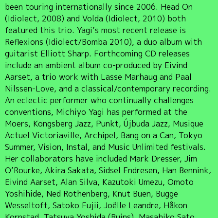
been touring internationally since 2006. Head On
(Idiolect, 2008) and Volda (Idiolect, 2010) both
featured this trio. Yagi’s most recent release is
Reflexions (Idiolect/Bomba 2010), a duo album with
guitarist Elliott Sharp. Forthcoming CD releases
include an ambient album co-produced by Eivind
Aarset, a trio work with Lasse Marhaug and Paal
Nilssen-Love, and a classical/contemporary recording.
An eclectic performer who continually challenges
conventions, Michiyo Yagi has performed at the
Moers, Kongsberg Jazz, Punkt, Újbuda Jazz, Musique
Actuel Victoriaville, Archipel, Bang on a Can, Tokyo
Summer, Vision, Instal, and Music Unlimited festivals.
Her collaborators have included Mark Dresser, Jim
O’Rourke, Akira Sakata, Sidsel Endresen, Han Bennink,
Eivind Aarset, Alan Silva, Kazutoki Umezu, Omoto
Yoshihide, Ned Rothenberg, Knut Buen, Bugge
Wesseltoft, Satoko Fujii, Joëlle Leandre, Håkon
Kornstad, Tatsuya Yoshida (Ruins), Masahiko Sato,