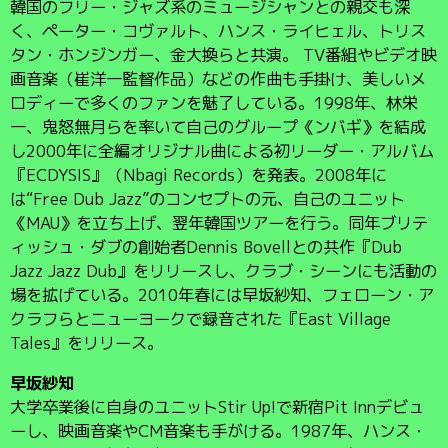
韓国のフリー・ジャズ系のミュージシャンとの親交も深
く、ペーター・コヴァルト、ハンス・ライヒェル、トリス
タン・ホンジンガー、金大換らと共演。 TV番組やビデオ映
画音楽（崔洋一監督作品）などの作曲も手掛け、美しいメ
ロディーで多くのファンを魅了している。1998年、林栄
一、鬼怒無月らを率いて自己のグループ《ンバギ》を結成
し2000年に全編オリジナル曲による初リーダー・アルバム
『ECDYSIS』（Nbagi Records）を発表。2008年に
は“Free Dub Jazz”のコンセプトの元、自己のユニット
《MAU》を立ち上げ、翌年韓国ツアーを行う。同年ブリテ
ィッシュ・ダブの創始者Dennis Bovellとの共作『Dub
Jazz Jazz Dub』をリリースし、クラブ・シーンにも活動の
場を拡げている。2010年春には早坂紗知、フェローン・ア
クラフらとニューヨークで録音された『East Village
Tales』をリリース。
早坂紗知
大学卒業後に自身のユニットStir Up!で新宿Pit Innデビュ
ーし、映画音楽やCM音楽も手がける。1987年、ハンス・