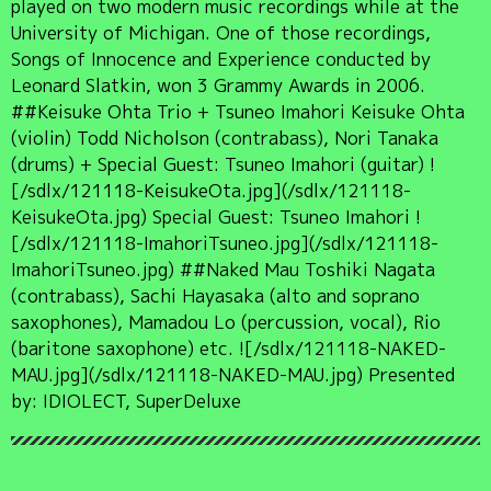
played on two modern music recordings while at the
University of Michigan. One of those recordings,
Songs of Innocence and Experience conducted by
Leonard Slatkin, won 3 Grammy Awards in 2006.
##Keisuke Ohta Trio + Tsuneo Imahori Keisuke Ohta
(violin) Todd Nicholson (contrabass), Nori Tanaka
(drums) + Special Guest: Tsuneo Imahori (guitar) !
[/sdlx/121118-KeisukeOta.jpg](/sdlx/121118-
KeisukeOta.jpg) Special Guest: Tsuneo Imahori !
[/sdlx/121118-ImahoriTsuneo.jpg](/sdlx/121118-
ImahoriTsuneo.jpg) ##Naked Mau Toshiki Nagata
(contrabass), Sachi Hayasaka (alto and soprano
saxophones), Mamadou Lo (percussion, vocal), Rio
(baritone saxophone) etc. ![/sdlx/121118-NAKED-
MAU.jpg](/sdlx/121118-NAKED-MAU.jpg) Presented
by: IDIOLECT, SuperDeluxe