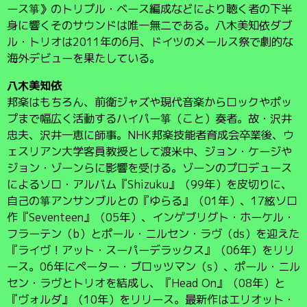
ース箏》のトリプル・ベース編成などにより聴く者の下半
身に響くそのサウンドは唯一無二である。八木美知依ダブ
ル・トリオは2011年の6月、ドイツのメールス祭で劇的な
海外デビューを果たしている。
八木美知依
邦楽はもちろん、前衛ジャズや現代音楽からロックやポッ
プまで幅広く活動するハイパー箏（こと）奏者。故・沢井
忠夫、沢井一恵に師事。NHK邦楽技能者育成会卒業後、ウ
ェスリアン大学客員教授として渡米中、ジョン・ケージや
ジョン・ゾーンらに影響を受ける。ゾーンのプロデュース
によるソロ・アルバム『Shizuku』（99年）を皮切りに、
自己の箏アンサンブルとの『ゆらる』（01年）、17絃ソロ
作『Seventeen』（05年）、インゲブリグト・ホーケル・
フラーテン（b）とポール・ニルセン・ラヴ（ds）を迎えた
『ライヴ！アット・スーパーデラックス』（06年）をリリ
ース。06年にペーター・ブロッツマン（s）、ポール・ニル
セン・ラヴとトリオを結成し、『Head On』（08年）と
『ヴォルダ』（10年）をリリース。最新作はエリオット・