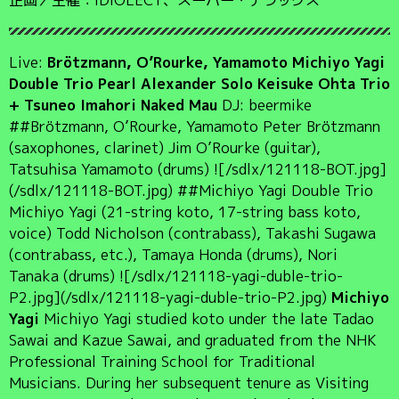
Live:
Brötzmann, O’Rourke, Yamamoto Michiyo Yagi
Double Trio Pearl Alexander Solo Keisuke Ohta Trio
+ Tsuneo Imahori Naked Mau
DJ: beermike
##Brötzmann, O’Rourke, Yamamoto Peter Brötzmann
(saxophones, clarinet) Jim O’Rourke (guitar),
Tatsuhisa Yamamoto (drums) ![/sdlx/121118-BOT.jpg]
(/sdlx/121118-BOT.jpg) ##Michiyo Yagi Double Trio
Michiyo Yagi (21-string koto, 17-string bass koto,
voice) Todd Nicholson (contrabass), Takashi Sugawa
(contrabass, etc.), Tamaya Honda (drums), Nori
Tanaka (drums) ![/sdlx/121118-yagi-duble-trio-
P2.jpg](/sdlx/121118-yagi-duble-trio-P2.jpg)
Michiyo
Yagi
Michiyo Yagi studied koto under the late Tadao
Sawai and Kazue Sawai, and graduated from the NHK
Professional Training School for Traditional
Musicians. During her subsequent tenure as Visiting