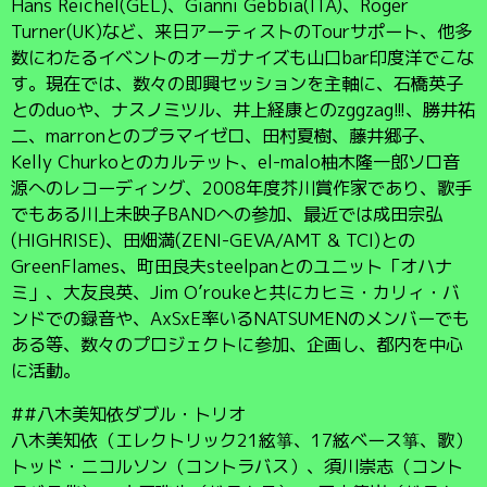
Hans Reichel(GEL)、Gianni Gebbia(ITA)、Roger
Turner(UK)など、来日アーティストのTourサポート、他多
数にわたるイベントのオーガナイズも山口bar印度洋でこな
す。現在では、数々の即興セッションを主軸に、石橋英子
とのduoや、ナスノミツル、井上経康とのzggzag!!!、勝井祐
二、marronとのプラマイゼロ、田村夏樹、藤井郷子、
Kelly Churkoとのカルテット、el-malo柚木隆一郎ソロ音
源へのレコーディング、2008年度芥川賞作家であり、歌手
でもある川上未映子BANDへの参加、最近では成田宗弘
(HIGHRISE)、田畑満(ZENI-GEVA/AMT & TCI)との
GreenFlames、町田良夫steelpanとのユニット「オハナ
ミ」、大友良英、Jim O’roukeと共にカヒミ・カリィ・バ
ンドでの録音や、AxSxE率いるNATSUMENのメンバーでも
ある等、数々のプロジェクトに参加、企画し、都内を中心
に活動。
##八木美知依ダブル・トリオ
八木美知依（エレクトリック21絃箏、17絃ベース箏、歌）
トッド・ニコルソン（コントラバス）、須川崇志（コント