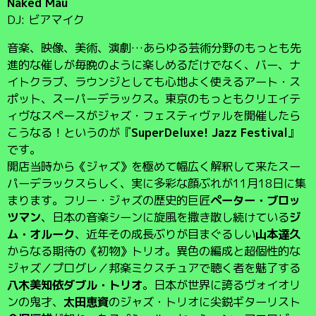
Naked Mau
DJ: ビアマイク
音楽、映像、美術、演劇…あらゆる芸術分野のもっとも先
進的な催しが毎晩のように楽しめるだけでなく、バー、ナ
イトクラブ、ラウンジとしても心地よく使えるアート・ス
ポット、スーパーデラックス。東京のもっともクリエイテ
ィヴなスペースがジャズ・フェスティヴァルを開催したら
こうなる！というのが『
SuperDeluxe! Jazz Festival
』
です。
開店当時から《ジャズ》を極めて幅広く解釈して来たスー
パーデラックスらしく、実に多彩な顔ぶれが11月18日に集
まります。フリー・ジャズの歴史的巨匠
ペーター・ブロッ
ツマン
、日本の音楽シーンに旋風を撒き散し続けている
ジ
ム・オルーク
、近年その成長ぶりが目まぐるしい
山本達久
からなる期待の《初物》トリオ。異色の編成と超個性的な
ジャズ／プログレ／邦楽ミクスチュアで聴く者を魅了する
八木美知依ダブル・トリオ
。日本が世界に誇るヴォイオリ
ンの鬼才、
太田恵資
のジャズ・トリオに尖鋭ギターリスト