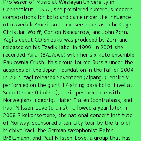
Professor of Music at Wesleyan University in
Connecticut, U.S.A., she premiered numerous modern
compositions for koto and came under the influence
of maverick American composers such as John Cage,
Christian Wolff, Conlon Nancarrow, and John Zorn.
Yagi’s debut CD Shizuku was produced by Zorn and
released on his Tzadik label in 1999. In 2001 she
recorded Yural (BAJ/ewe) with her six-koto ensemble
Paulownia Crush; this group toured Russia under the
auspices of the Japan Foundation in the fall of 2004.
In 2005 Yagi released Seventeen (Zipangu), entirely
performed on the giant 17-string bass koto. Live! at
SuperDeluxe (Idiolect), a trio performance with
Norwegians Ingebrigt Håker Flaten (contrabass) and
Paal Nilssen-Love (drums), followed a year later. In
2008 Rikskonsertene, the national concert institute
of Norway, sponsored a ten-city tour by the trio of
Michiyo Yagi, the German saxophonist Peter
Brötzmann, and Paal Nilssen-Love, a group that has