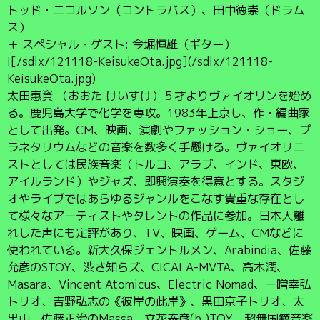
トッド・ニコルソン（コントラバス）、田中徳崇（ドラム
ス）
＋ スペシャル・ゲスト: 今堀恒雄（ギター）
![/sdlx/121118-KeisukeOta.jpg](/sdlx/121118-
KeisukeOta.jpg)
太田惠資 （おおた けいすけ）５才よりヴァイオリンを始め
る。鹿児島大学で化学を専攻。1983年上京し、作・編曲家
として出発。CM、映画、演劇やファッション・ショー、プ
ラネタリウムなどの音楽を数多く手懸ける。ヴァイオリニ
ストとしては民族音楽（トルコ、アラブ、インド、東欧、
アイルランド）やジャズ、即興演奏を得意とする。スタジ
オやライブではあらゆるジャンルをこなす貴重な存在とし
て様々なアーティストやタレントの作品に参加。日本人離
れした声にも定評があり、TV、映画、ゲーム、CMなどに
使われている。新大久保ジェントルメン、Arabindia、佐藤
允彦のSTOY、渋さ知らズ、CICALA-MVTA、高木潤、
Masara、Vincent Atomicus、Electric Nomad、一噌幸弘
トリオ、吉野弘志の《彼岸の此岸》、黒田京子トリオ、太
黒山、佐藤正治のMassa、立花泰彦(b.)TOY、超無国籍音楽