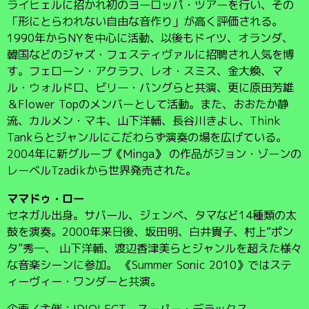
ライヒェルに招かれ初のヨーロッパ・ツアーを行い、その
「形にとらわれない自由な音作り」が高く評価される。
1990年からNYを中心に活動、以後もドイツ、オランダ、
韓国などのジャズ・フェスティヴァルに招聘され人気を博
す。フェローン・アクラフ、レオ・スミス、金大煥、マ
ル・ウォルドロ、ビリー・バングらと共演、更に原田芳雄
＆Flower Topのメンバーとして活動。また、おおたか静
流、カルメン・マキ、山下洋輔、長谷川きよし、Think
Tankらとジャンルにこだわらず演奏の場を広げている。
2004年に新グループ《Minga》 の作品がジョン・ゾーンの
レーベルTzadikから世界発売された。
ママドゥ・ロー
セネガル出身。サバール、ジェンベ、タマなど14種類の太
鼓を演奏。2000年来日後、坂田明、白井貴子、村上“ポン
タ”秀一、 山下洋輔、渡辺香津美らとジャンルを超えた様々
な音楽シーンに参加。 《Summer Sonic 2010》ではステ
ィーヴィー・ワンダーと共演。
企画／主催：IDIOLECT、スーパー・デラックス