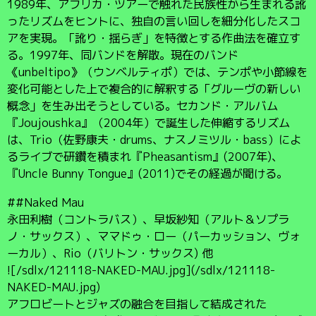
1989年、アフリカ・ツアーで触れた民族性から生まれる訛
ったリズムをヒントに、独自の言い回しを細分化したスコ
アを実現。「訛り・揺らぎ」を特徴とする作曲法を確立す
る。1997年、同バンドを解散。現在のバンド
《unbeltipo》（ウンベルティポ）では、テンポや小節線を
変化可能とした上で複合的に解釈する「グルーヴの新しい
概念」を生み出そうとしている。セカンド・アルバム
『Joujoushka』（2004年）で誕生した伸縮するリズム
は、Trio（佐野康夫・drums、ナスノミツル・bass）によ
るライブで研鑽を積まれ『Pheasantism』(2007年)、
『Uncle Bunny Tongue』(2011)でその経過が聞ける。
##Naked Mau
永田利樹（コントラバス）、早坂紗知（アルト＆ソプラ
ノ・サックス）、ママドゥ・ロー（パーカッション、ヴォ
ーカル）、Rio（バリトン・サックス) 他
![/sdlx/121118-NAKED-MAU.jpg](/sdlx/121118-
NAKED-MAU.jpg)
アフロビートとジャズの融合を目指して結成された