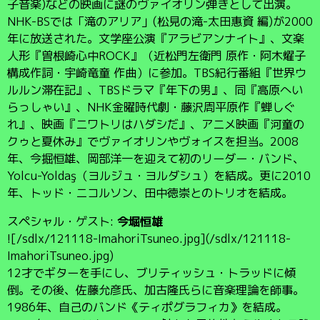
子音楽)などの映画に謎のヴァイオリン弾きとして出演。
NHK-BSでは「滝のアリア」(松見の滝-太田惠資 編)が2000
年に放送された。文学座公演『アラビアンナイト』、文楽
人形『曽根崎心中ROCK』（近松門左衛門 原作・阿木燿子
構成作詞・宇崎竜童 作曲）に参加。TBS紀行番組『世界ウ
ルルン滞在記』、TBSドラマ『年下の男』、同『高原へい
らっしゃい』、NHK金曜時代劇・藤沢周平原作『蝉しぐ
れ』、映画『ニワトリはハダシだ』、アニメ映画『河童の
クゥと夏休み』でヴァイオリンやヴォイスを担当。2008
年、今掘恒雄、岡部洋一を迎えて初のリーダー・バンド、
Yolcu-Yoldaş（ヨルジュ・ヨルダシュ）を結成。更に2010
年、トッド・ニコルソン、田中徳崇とのトリオを結成。
スペシャル・ゲスト:
今堀恒雄
![/sdlx/121118-ImahoriTsuneo.jpg](/sdlx/121118-
ImahoriTsuneo.jpg)
12才でギターを手にし、ブリティッシュ・トラッドに傾
倒。その後、佐藤允彦氏、加古隆氏らに音楽理論を師事。
1986年、自己のバンド《ティポグラフィカ》を結成。