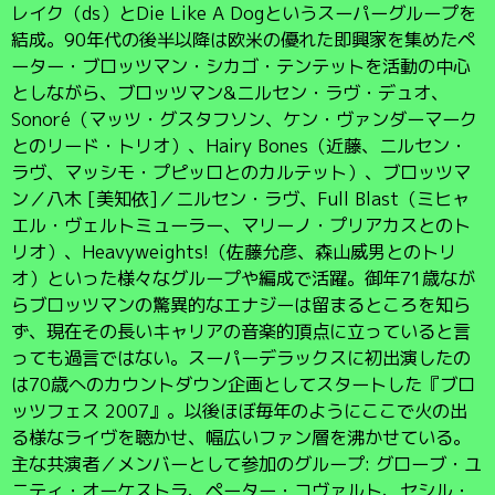
レイク（ds）とDie Like A Dogというスーパーグループを
結成。90年代の後半以降は欧米の優れた即興家を集めたペ
ーター・ブロッツマン・シカゴ・テンテットを活動の中心
としながら、ブロッツマン&ニルセン・ラヴ・デュオ、
Sonoré（マッツ・グスタフソン、ケン・ヴァンダーマーク
とのリード・トリオ）、Hairy Bones（近藤、ニルセン・
ラヴ、マッシモ・プピッロとのカルテット）、ブロッツマ
ン／八木 [美知依]／ニルセン・ラヴ、Full Blast（ミヒャ
エル・ヴェルトミューラー、マリーノ・プリアカスとのト
リオ）、Heavyweights!（佐藤允彦、森山威男とのトリ
オ）といった様々なグループや編成で活躍。御年71歳なが
らブロッツマンの驚異的なエナジーは留まるところを知ら
ず、現在その長いキャリアの音楽的頂点に立っていると言
っても過言ではない。スーパーデラックスに初出演したの
は70歳へのカウントダウン企画としてスタートした『ブロ
ッツフェス 2007』。以後ほぼ毎年のようにここで火の出
る様なライヴを聴かせ、幅広いファン層を沸かせている。
主な共演者／メンバーとして参加のグループ: グローブ・ユ
ニティ・オーケストラ、ペーター・コヴァルト、セシル・