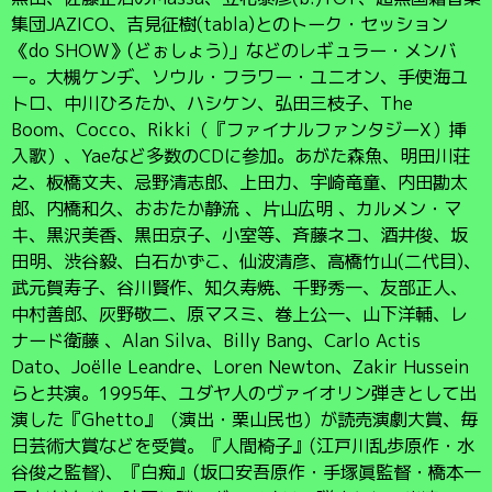
集団JAZICO、吉見征樹(tabla)とのトーク・セッション
《do SHOW》(どぉしょう)」などのレギュラー・メンバ
ー。大槻ケンヂ、ソウル・フラワー・ユニオン、手使海ユ
トロ、中川ひろたか、ハシケン、弘田三枝子、The
Boom、Cocco、Rikki（『ファイナルファンタジーX）挿
入歌）、Yaeなど多数のCDに参加。あがた森魚、明田川荘
之、板橋文夫、忌野清志郎、上田力、宇崎竜童、内田勘太
郎、内橋和久、おおたか静流 、片山広明 、カルメン・マ
キ、黒沢美香、黒田京子、小室等、斉藤ネコ、酒井俊、坂
田明、渋谷毅、白石かずこ、仙波清彦、高橋竹山(二代目)、
武元賀寿子、谷川賢作、知久寿焼、千野秀一、友部正人、
中村善郎、灰野敬二、原マスミ、巻上公一、山下洋輔、レ
ナード衛藤 、Alan Silva、Billy Bang、Carlo Actis
Dato、Joëlle Leandre、Loren Newton、Zakir Hussein
らと共演。1995年、ユダヤ人のヴァイオリン弾きとして出
演した『Ghetto』（演出・栗山民也）が読売演劇大賞、毎
日芸術大賞などを受賞。『人間椅子』(江戸川乱歩原作・水
谷俊之監督)、『白痴』(坂口安吾原作・手塚眞監督・橋本一