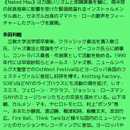
《Naked Mau》は力強いリズムと即興演奏を軸に、南半球
の民族音楽に影響を受けた緊張感溢れるインストゥルメン
タル曲と、セネガル出身のママドゥ・ローの歌声をフィー
チャーしたグルーヴを展開。
永田利樹
立教大学法学部卒業後、クラッシック奏法を溝入敬三
氏、ジャズ奏法と理論をゲイリー・ピーコック氏らに師事
し、コントラバス奏者・作曲家として活動を始める。1990
年代には早坂紗知らとメールス・ジャズ祭、ニュールンベ
ルグ大聖堂でのOstWest Festivalなどヨーロッパ各国のフ
ェスティヴァルに参加し好評を博す。Knitting Factory、
SOB’sなどNYのライブハウスにも活動の場を拡げ、レオ・
スミス、フェローン・アクラフ、ジョッシュ・ローズマン
らNYのミュージシャンたちとの交流も深めている。山下洋
輔、カルメン・マキ、ヤヒロトモヒロ、村上“ポンタ”秀
一、おおたか静流、渡辺勝、梅津和時、板橋文夫、本田竹
広、Fire Ball、Think Tankなど様々な国内のミュージシャ
ンとのセッションやレコーディングに参加。ヨーロッパや