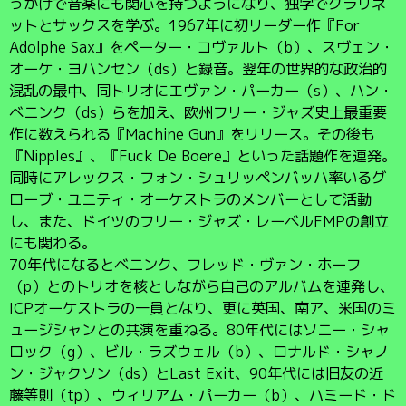
っかけで音楽にも関心を持つようになり、独学でクラリネ
ットとサックスを学ぶ。1967年に初リーダー作『For
Adolphe Sax』をペーター・コヴァルト（b）、スヴェン・
オーケ・ヨハンセン（ds）と録音。翌年の世界的な政治的
混乱の最中、同トリオにエヴァン・パーカー（s）、ハン・
ベニンク（ds）らを加え、欧州フリー・ジャズ史上最重要
作に数えられる『Machine Gun』をリリース。その後も
『Nipples』、『Fuck De Boere』といった話題作を連発。
同時にアレックス・フォン・シュリッペンバッハ率いるグ
ローブ・ユニティ・オーケストラのメンバーとして活動
し、また、ドイツのフリー・ジャズ・レーベルFMPの創立
にも関わる。
70年代になるとベニンク、フレッド・ヴァン・ホーフ
（p）とのトリオを核としながら自己のアルバムを連発し、
ICPオーケストラの一員となり、更に英国、南ア、米国のミ
ュージシャンとの共演を重ねる。80年代にはソニー・シャ
ロック（g）、ビル・ラズウェル（b）、ロナルド・シャノ
ン・ジャクソン（ds）とLast Exit、90年代には旧友の近
藤等則（tp）、ウィリアム・パーカー（b）、ハミード・ド