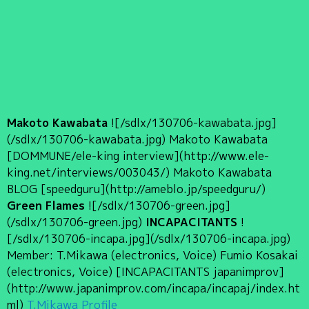
Makoto Kawabata
![/sdlx/130706-kawabata.jpg]
(/sdlx/130706-kawabata.jpg) Makoto Kawabata
[DOMMUNE/ele-king interview](http://www.ele-
king.net/interviews/003043/) Makoto Kawabata
BLOG [speedguru](http://ameblo.jp/speedguru/)
Green Flames
![/sdlx/130706-green.jpg]
(/sdlx/130706-green.jpg)
INCAPACITANTS
!
[/sdlx/130706-incapa.jpg](/sdlx/130706-incapa.jpg)
Member: T.Mikawa (electronics, Voice) Fumio Kosakai
(electronics, Voice) [INCAPACITANTS japanimprov]
(http://www.japanimprov.com/incapa/incapaj/index.ht
ml)
T.Mikawa Profile