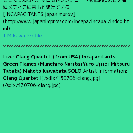
種メディアに露出を続けている。
[INCAPACITANTS japanimprov]
(http://www.japanimprov.com/incapa/incapaj/index.ht
ml)
T.Mikawa Profile
Live:
Clang Quartet (from USA) Incapacitants
Green Flames (Munehiro Narita+Yuro Ujiie+Mitsuru
Tabata) Makoto Kawabata SOLO
Artist Information:
Clang Quartet
![/sdlx/130706-clang.jpg]
(/sdlx/130706-clang.jpg)