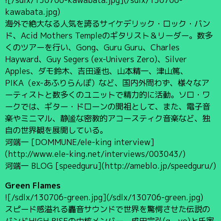
kawabata.jpg)
海外で絶大なる人気を誇るサイケデリック・ロック・バン
ド、Acid Mothers Templeのギタリスト＆リーダー。数多
くのツアーを行い、Gong、Guru Guru、Charles
Hayward、Guy Segers (ex-Univers Zero)、Silver
Apples、ダモ鈴木、吉田達也、山本精一、津山篤、
PIKA（ex-あふりらんぽ）など、国内外問わず、様々なア
ーティストと数多くのユニットで精力的に活動。ソロ・ワ
ークでは、ギター・ドローンの開祖として、また、電子音
楽やミニマル、静謐な密教的アコースティク音楽など、独
自の世界観を展開している。
河端一 [DOMMUNE/ele-king interview]
(http://www.ele-king.net/interviews/003043/)
河端一 BLOG [speedguru](http://ameblo.jp/speedguru/)
Green Flames
![/sdlx/130706-green.jpg](/sdlx/130706-green.jpg)
スピード感溢れる轟音サウンドで世界を驚愕させた伝説の
バンドHIGH RISEの中核メンバー、成田宗弘(g、vo)と氏家