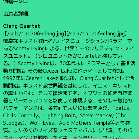
河端一ソロ
出演者詳細:
Clang Quartet
![/sdlx/130706-clang.jpg](/sdlx/130706-clang.jpg)
敬虔なキリスト教信者/ノイズミュージシャン/ドラマーで
あるScotty Irvingによる、世界唯一のクリスチャン・ノイ
ズユニット。（ソロユニットだがQuartetと称してい
る。）Scotty Irvingは、70年代末にドラマーとして音楽活
動を開始。その後Ceezer Lakeにドラマーとして参加。
1997年にCeezer Lakeを脱退後、Clang Quartetとして活
動開始。キリスト教世界観を基にした、イエス・キリスト
の誕生から死、そして復活までを、オブジェの如き自作楽
器とパーカッションを駆使して体現する、その唯一無比の
パフォーマンスは、各方面で大いに反響を呼び、Foetus、
Chris Connelly、Lighting Bolt、Steve Mackay (The
Stooges)、Wolf Eyes、Acid Mothers Temple等とも共
演。また多くのノイズ系フェスティバルにも出演。そのパ
フォーマンスを撮影したドキュメンタリー・フィルム