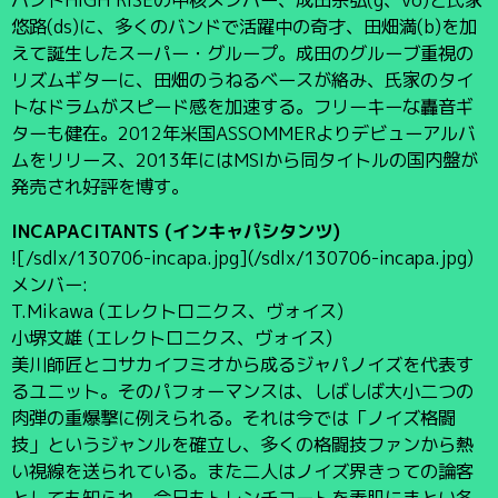
悠路(ds)に、多くのバンドで活躍中の奇才、田畑満(b)を加
えて誕生したスーパー・グループ。成田のグルーブ重視の
リズムギターに、田畑のうねるベースが絡み、氏家のタイ
トなドラムがスピード感を加速する。フリーキーな轟音ギ
ターも健在。2012年米国ASSOMMERよりデビューアルバ
ムをリリース、2013年にはMSIから同タイトルの国内盤が
発売され好評を博す。
INCAPACITANTS (インキャパシタンツ)
![/sdlx/130706-incapa.jpg](/sdlx/130706-incapa.jpg)
メンバー:
T.Mikawa (エレクトロニクス、ヴォイス)
小堺文雄 (エレクトロニクス、ヴォイス)
美川師匠とコサカイフミオから成るジャパノイズを代表す
るユニット。そのパフォーマンスは、しばしば大小二つの
肉弾の重爆撃に例えられる。それは今では「ノイズ格闘
技」というジャンルを確立し、多くの格闘技ファンから熱
い視線を送られている。また二人はノイズ界きっての論客
としても知られ、今日もトレンチコートを素肌にまとい各