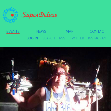
EVENTS
NEWS
MAP
CONTACT
LOG IN
SEARCH
RSS
TWITTER
INSTAGRAM