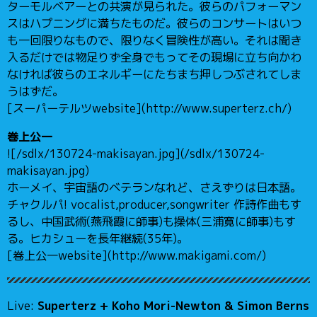
ターモルベアーとの共演が見られた。彼らのパフォーマン
スはハプニングに満ちたものだ。彼らのコンサートはいつ
も一回限りなもので、限りなく冒険性が高い。それは聞き
入るだけでは物足りず全身でもってその現場に立ち向かわ
なければ彼らのエネルギーにたちまち押しつぶされてしま
うはずだ。
[スーパーテルツwebsite](http://www.superterz.ch/)
巻上公一
![/sdlx/130724-makisayan.jpg](/sdlx/130724-
makisayan.jpg)
ホーメイ、宇宙語のベテランなれど、さえずりは日本語。
チャクルパ! vocalist,producer,songwriter 作詩作曲もす
るし、中国武術(燕飛霞に師事)も操体(三浦寛に師事)もす
る。ヒカシューを長年継続(35年)。
[巻上公一website](http://www.makigami.com/)
Live:
Superterz + Koho Mori-Newton & Simon Berns