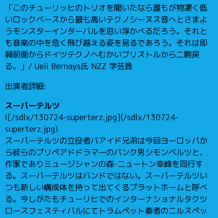
「このチューリッヒのトリオを聞いたなら誰もが物凄く低
いロックベースから最も高いテクノシーヌス音へとさまよ
うモンスターインターバルを思い浮かべるだろう。それと
も音楽の中を危く飛び越える姿を見るであろう。それは即
興前衛からドイツテクノへむかいブリストルから二駒戻
る。」/ Ueli Bernays氏 NZZ 学芸員
出演者詳細:
スーパーテルツ
![/sdlx/130724-superterz.jpg](/sdlx/130724-
superterz.jpg)
スーパーテルツの立役者バアイド兄弟は今回ヨーロッパか
ら彼らのプリペアドドラマーのパンク男シモンベルツと、
作家でありミュージシャンの森-ニュートン幸峰を同行す
る。スーパーテルツはバンドではない。スーパーテルツい
つも新しい構成体を持って出てくるプラットホームと呼べ
る。今しがたもチューリヒでのインターナショナルタクツ
ロースフェスティバルにてトラムペット奏者のニルスペッ