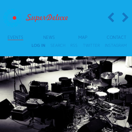
EVENTS
NEWS
MAP
CONTACT
LOG IN
SEARCH
RSS
TWITTER
INSTAGRAM