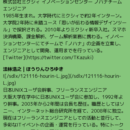
株式会社ミクシィ イノベーションセンター ノハナチーム
エンジニア
1985年生まれ。大学時代にミクシィで約2年インターン。
大学院2年時に未踏ユース「思いが伝わる情報デザインツー
ル」で採択される。2010年よりミクシィ新卒入社。スマホ
決済構築、課金解析、ゲーム解析業務に携わる。イノベー
ションセンターにてチームで「ノハナ」の企画を立案し、
エンジニアとして開発、運用までを行っている。
[Twitter](https://twitter.com/TKazuki)
法林浩之 | ほうりんひろゆき
![/sdlx/121116-hourin-L.jpg](/sdlx/121116-hourin-
L.jpg)
日本UNIXユーザ会幹事、フリーランスエンジニア
大阪大学在学中に日本UNIXユーザ会に参加し、1992年よ
り幹事。2003年から2年間は会長も歴任。職歴としてはソ
ニー、インターネット総合研究所を経て、2008年に独立。
現在はフリーランスエンジニアとしての活動と並行して、
多彩なITイベントの企画・運営を行っている。特にトーク