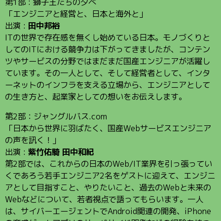
第1部 : 獅子王たちの夕べ
「エンジニアと経営と、日本と海外と」
出演 :
田中邦裕
ITの世界で存在感を無くし始めている日本。モノづくりと
してのITにおける競争力は下がってきましたが、コンテン
ツやサービスの分野ではまだまだ国産エンジニアが活躍し
ています。その一人として、そして経営者として、インタ
ーネットのインフラを支える立場から、エンジニアとして
の生き方と、起業家としての想いをお伝えします。
第2部：ジャングルバス.com
「日本から世界に羽ばたく、国産Webサービスエンジニア
の声を訊く！」
出演 :
紫竹佑騎 田中和紀
第2部では、これからの日本のWeb/IT業界を引っ張ってい
くであろう若手エンジニア2名をゲストに迎えて、エンジニ
アとして目指すこと、やりたいこと、過去のWebと未来の
Webなどについて、若者視点で語ってもらいます。一人
は、サイバーエージェントでAndroid関連の開発、iPhone