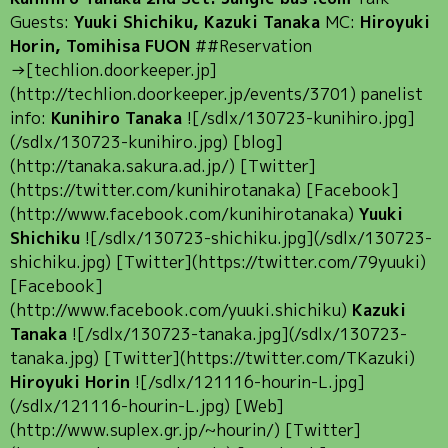
Guests:
Yuuki Shichiku, Kazuki Tanaka
MC:
Hiroyuki
Horin, Tomihisa FUON
##Reservation
→[techlion.doorkeeper.jp]
(http://techlion.doorkeeper.jp/events/3701) panelist
info:
Kunihiro Tanaka
![/sdlx/130723-kunihiro.jpg]
(/sdlx/130723-kunihiro.jpg) [blog]
(http://tanaka.sakura.ad.jp/) [Twitter]
(https://twitter.com/kunihirotanaka) [Facebook]
(http://www.facebook.com/kunihirotanaka)
Yuuki
Shichiku
![/sdlx/130723-shichiku.jpg](/sdlx/130723-
shichiku.jpg) [Twitter](https://twitter.com/79yuuki)
[Facebook]
(http://www.facebook.com/yuuki.shichiku)
Kazuki
Tanaka
![/sdlx/130723-tanaka.jpg](/sdlx/130723-
tanaka.jpg) [Twitter](https://twitter.com/TKazuki)
Hiroyuki Horin
![/sdlx/121116-hourin-L.jpg]
(/sdlx/121116-hourin-L.jpg) [Web]
(http://www.suplex.gr.jp/~hourin/) [Twitter]